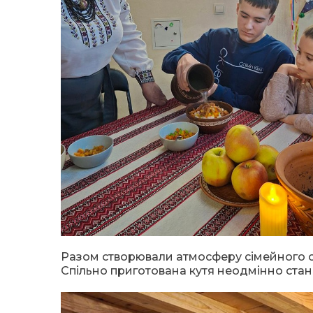
Разом створювали атмосферу сімейного св
Спільно приготована кутя неодмінно стан