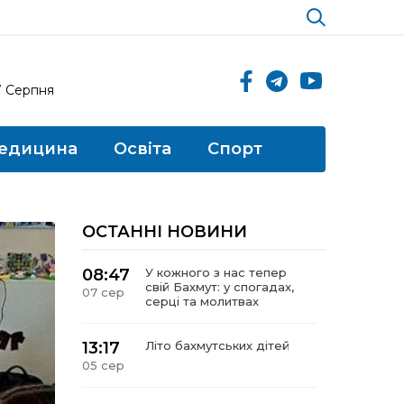
7 Серпня
едицина
Освіта
Спорт
ОСТАННІ НОВИНИ
08:47
У кожного з нас тепер
свій Бахмут: у спогадах,
07 сер
серці та молитвах
13:17
Літо бахмутських дітей
05 сер