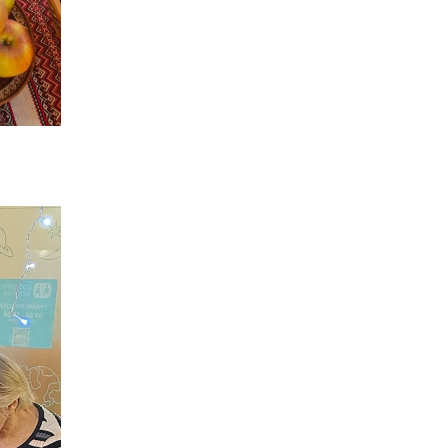
Денисенко бере участь у
31 лип
конкурсі «Молода
людина року – 2026»
13:40
“Серпневі свята” – Клуб з
народознавства
30 лип
“Народний календар”
13:33
Юні мешканці
Бахмутської громади у
30 лип
Харкові долучилися до
проєкту «Радість у
дитячих усмішках»
13:27
Інформація про
фінансування
30 лип
матеріальної допомоги
мешканцям Бахмутської
міської територіальної
громади
14:37
«Дві музи» у Рівному:
свято краси, мистецтва
28 лип
та натхнення!