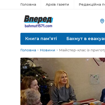
Головна
Архів газети
Редакційна п
Книга пам’яті
Бахмут в евакуа
Головна
Новини
Майстер-клас із приготу