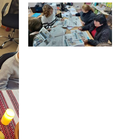
14:12
Досі ВПО? Юристка
розповіла, коли
01 сер
переселенці втрачають
виплати та статус
внутрішньо переміщеної
особи
14:04
Учасниця обласного
конкурсу «Молода
01 сер
людина року – 2026» у
номінації «Пульс життя»
Аліна Кулик
15:58
Літо в Жовтих Водах
31 лип
15:30
Бахмутяни відвідали
Музей науки
31 лип
Національного
університету
«Полтавська політехніка
імені Юрія Кондратюка»
15:24
Бахмутянка Ірина