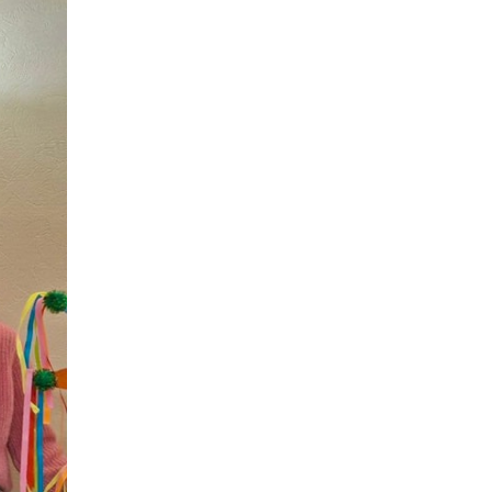
надходитимуть на
спецрахунки
16:39
Іпотеку для ВПО
спростили, але з одним
22 лип
нюансом: деталі
оновленої “єОселі”
16:34
Перемога бахмутян на
фіналі Кубка України з
22 лип
легкоатлетичних метань
14:44
Бахмутяни грали в
парковий волейбол…
21 лип
13:17
Пишіть листи самому
собі, або як уникнути
21 лип
маніпуляцій без
конфліктів
12:41
Коли говорять гармати,
музи не мовчать
20 лип