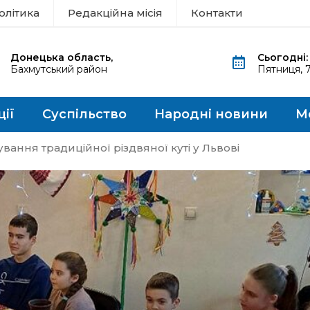
олітика
Редакційна місія
Контакти
Донецька область,
Сьогодні:
Бахмутський район
Пятниця, 
ції
Суспільство
Народні новини
М
вання традиційної різдвяної куті у Львові