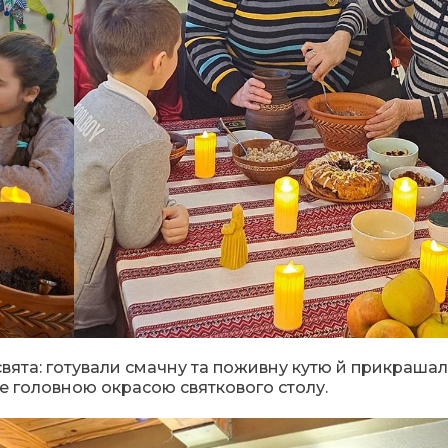
ята: готували смачну та поживну кутю й прикрашали
е головною окрасою святкового столу.