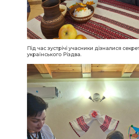
Під час зустрічі учасники дізналися секр
українського Різдва.