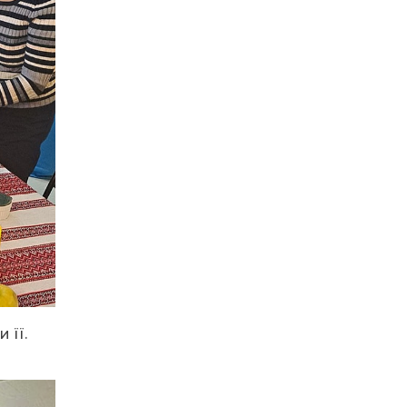
14:31
Зустріч провідних
спортсменів і тренерів
28 лип
Донеччини
14:23
Одна з найяскравіших
постатей Бахмута –
28 лип
Борис Сергійович Вальх,
видатний лікар,
епідеміолог, зоолог
13:19
Бахмутських медичних
працівників привітали з
25 лип
професійним святом
13:10
Літо, враження, творчість
24 лип
 її.
14:38
Кабмін запровадив
персональне
23 лип
фінансування соцпослуг
для ВПО: кошти