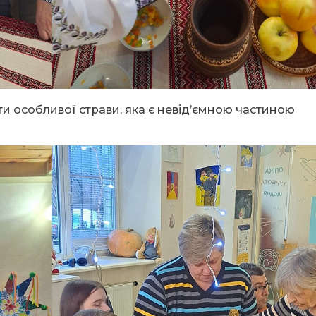
ети особливої страви, яка є невід’ємною частиною