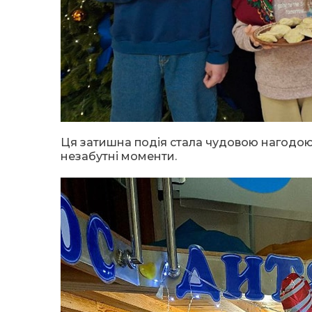
Ця затишна подія стала чудовою нагодою
незабутні моменти.