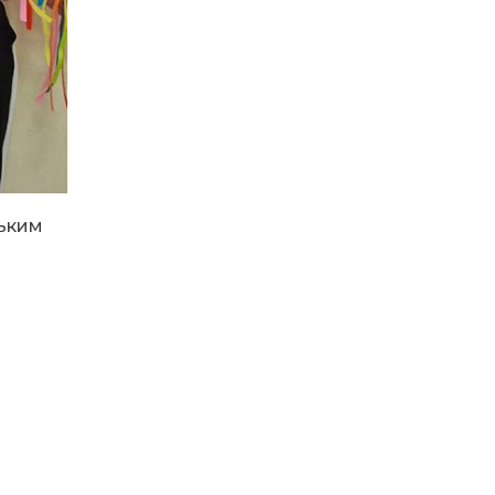
12:16
Бахмутяни взяли участь у
фестивалі «Ількові
20 лип
забави»
20:28
Як юні бахмутяни Латвією
подорожували
17 лип
20:11
Політика у сфері ВПО
зьким
переходить до
17 лип
Мінрозвитку
16:12
Допомога має бути
справедливою, – нардеп
15 лип
розповів, навіщо оновили
закон про права для ВПО
16:03
Бахмутянка Тетяна
Бурикіна продовжує
15 лип
навчати дітей орігамі