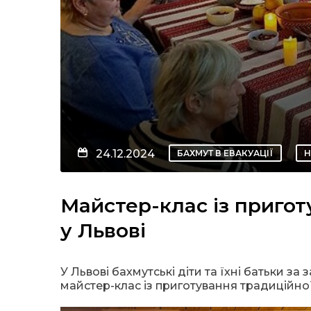
24.12.2024
БАХМУТ В ЕВАКУАЦІЇ
Н
Майстер-клас із пригот
у Львові
У Львові бахмутські діти та їхні батьки з
майстер-клас із приготування традиційної 