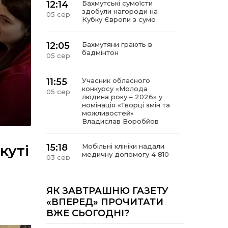
12:14
Бахмутські сумоїсти
здобули нагороди на
05 сер
Кубку Європи з сумо
12:05
Бахмутяни грають в
бадмінтон
05 сер
11:55
Учасник обласного
конкурсу «Молода
05 сер
людина року – 2026» у
номінація «Творці змін та
можливостей»
Владислав Воробйов
куті
15:18
Мобільні клініки надали
медичну допомогу 4 810
03 сер
жителям Донеччини
09:27
ВПО можуть не платити
ЯК ЗАВТРАШНЮ ГАЗЕТУ
за частину комунальних
03 сер
«ВПЕРЕД» ПРОЧИТАТИ
послуг: про що йдеться
ВЖЕ СЬОГОДНІ?