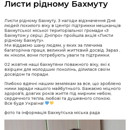
Листи рідному Бахмуту
Листи рідному Бахмуту. З нагоди відзначення Дня
людей похилого віку в Центрі підтримки мешканців
а
Бахмутської міської територіальної громади «З
Бахмутом у серці. Дніпро» пройшла акція «Листи
рідному Бахмуту».
Ми віддаємо шану людям, у яких за плечима
газети
багаторічна праця, великий життєвий досвід. Зараз ,
як ніколи, вони потребують уваги та підтримки.
ійна політика
02 жовтня наші бахмутяни поважного віку, які є
взірцем для молодших поколінь, ділилася своїм
досвідом та поради.
ійна місія
Глибоко вдячні нашим землякам за все, що зроблено
ними заради нашого майбутнього. Бажаємо міцного
ти
здоров’я, довгих років життя під мирним небом,
сердечного тепла, любові та душевного спокою.
Все буде Україна!
фото та інформація Бахмутська міська рада