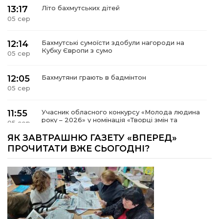
13:17
Літо бахмутських дітей
05 сер
12:14
Бахмутські сумоїсти здобули нагороди на
Кубку Європи з сумо
05 сер
12:05
Бахмутяни грають в бадмінтон
05 сер
11:55
Учасник обласного конкурсу «Молода людина
року – 2026» у номінація «Творці змін та
05 сер
можливостей» Владислав Воробйов
ЯК ЗАВТРАШНЮ ГАЗЕТУ «ВПЕРЕД»
ПРОЧИТАТИ ВЖЕ СЬОГОДНІ?
15:18
Мобільні клініки надали медичну допомогу 4
810 жителям Донеччини
03 сер
09:27
ВПО можуть не платити за частину
комунальних послуг: про що йдеться
03 сер