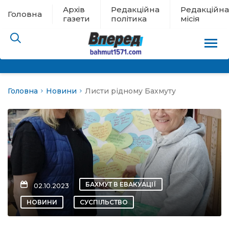
Архів
Редакційна
Редакційна
Головна
газети
політика
місія
Головна
Новини
Листи рідному Бахмуту
пам’яті
 в евакуації
льство
ні новини
БАХМУТ В ЕВАКУАЦІЇ
02.10.2023
цина
НОВИНИ
СУСПІЛЬСТВО