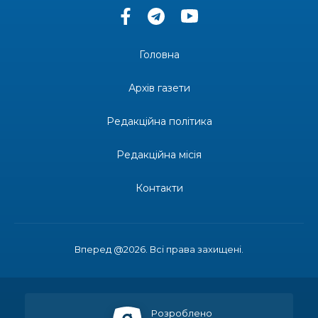
13:33
Юні мешканці Бахмутської громади у Харкові
долучилися до проєкту «Радість у дитячих
30 лип
усмішках»
Головна
13:27
Інформація про фінансування матеріальної
допомоги мешканцям Бахмутської міської
30 лип
Архів газети
територіальної громади
Редакційна політика
14:37
«Дві музи» у Рівному: свято краси, мистецтва
та натхнення!
28 лип
Редакційна місія
14:31
Зустріч провідних спортсменів і тренерів
Донеччини
Контакти
28 лип
14:23
Одна з найяскравіших постатей Бахмута –
Борис Сергійович Вальх, видатний лікар,
28 лип
епідеміолог, зоолог
Вперед @2026. Всі права захищені.
13:19
Бахмутських медичних працівників привітали з
професійним святом
25 лип
Розроблено