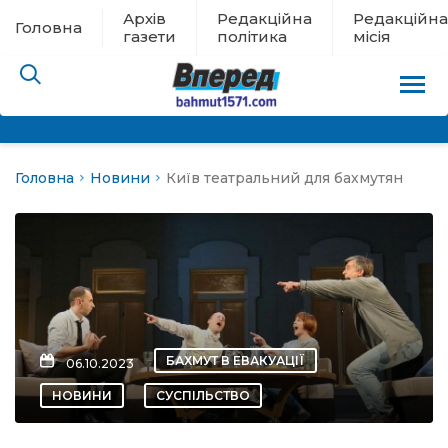
Архів
Редакційна
Редакційна
Головна
газети
політика
місія
Головна
Новини
Київ театральний для бахмутян
пам’яті
 в евакуації
льство
ні новини
БАХМУТ В ЕВАКУАЦІЇ
06.10.2023
цина
НОВИНИ
СУСПІЛЬСТВО