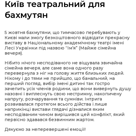
Київ театральний для
бахмутян
а
5 жовтня бахмутяни, що тимчасово перебувають у
Києві мали змогу безкоштовного відвідати прекрасну
виставу в Національному академічному театрі імені
газети
Лесі Українки під назвою “Ім’я” (Майже сімейна
вечеря).
Нібито нічого несподіваного не віщувала звичайна
ійна політика
сімейна вечеря, але саме вона одного разу
перевернула з ніг на голову життя близьких людей.
Нікому і до тями не прийшло, що банальний, на
ійна місія
перший погляд, вибір імені дитині так гостро
зачепить усіх
членів родини, що вони вивернуть душу
назовні і виплеснуть свою нестримну, накопичену
ти
напругу, розчарування та сумніви. Інтрига
розвивалася протягом всього дійства і лише
наприкінці вистави глядачі дізналися яким
несподіваним чином вирішився цей конфлікт, який
первісно здавався безвинним жартом.
Дякуємо за неперевершені емоції!