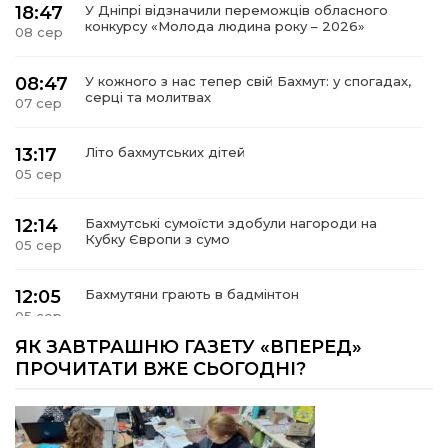
18:47
У Дніпрі відзначили переможців обласного
конкурсу «Молода людина року – 2026»
08 сер
08:47
У кожного з нас тепер свій Бахмут: у спогадах,
серці та молитвах
07 сер
13:17
Літо бахмутських дітей
05 сер
12:14
Бахмутські сумоїсти здобули нагороди на
Кубку Європи з сумо
05 сер
12:05
Бахмутяни грають в бадмінтон
05 сер
ЯК ЗАВТРАШНЮ ГАЗЕТУ «ВПЕРЕД»
11:55
Учасник обласного конкурсу «Молода людина
ПРОЧИТАТИ ВЖЕ СЬОГОДНІ?
року – 2026» у номінація «Творці змін та
05 сер
можливостей» Владислав Воробйов
Мобільні клініки надали медичну допомогу 4