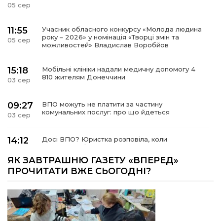
05 сер
11:55
Учасник обласного конкурсу «Молода людина
року – 2026» у номінація «Творці змін та
05 сер
можливостей» Владислав Воробйов
15:18
Мобільні клініки надали медичну допомогу 4
810 жителям Донеччини
03 сер
09:27
ВПО можуть не платити за частину
комунальних послуг: про що йдеться
03 сер
14:12
Досі ВПО? Юристка розповіла, коли
переселенці втрачають виплати та статус
01 сер
внутрішньо переміщеної особи
ЯК ЗАВТРАШНЮ ГАЗЕТУ «ВПЕРЕД»
ПРОЧИТАТИ ВЖЕ СЬОГОДНІ?
14:04
Учасниця обласного конкурсу «Молода
людина року – 2026» у номінації «Пульс життя»
01 сер
Аліна Кулик
15:58
Літо в Жовтих Водах