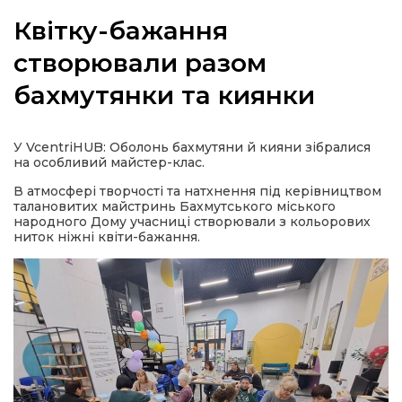
Квітку-бажання
створювали разом
бахмутянки та киянки
а
газети
У VcentriHUB: Оболонь бахмутяни й кияни зібралися
на особливий майстер-клас.
ійна політика
В атмосфері творчості та натхнення під керівництвом
талановитих майстринь Бахмутського міського
народного Дому учасниці створювали з кольорових
ійна місія
ниток ніжні квіти-бажання.
ти