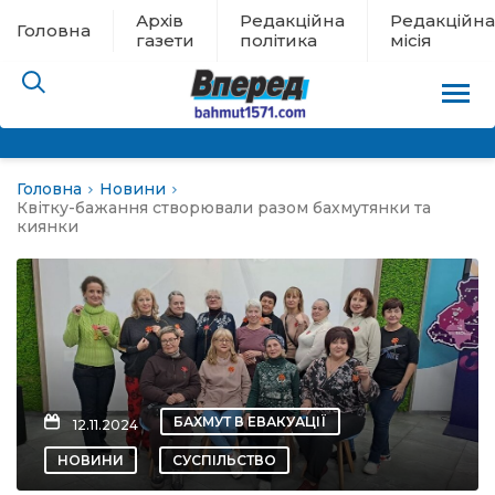
Архів
Редакційна
Редакційна
Головна
газети
політика
місія
Головна
Новини
пам’яті
Квітку-бажання створювали разом бахмутянки та
киянки
 в евакуації
льство
ні новини
БАХМУТ В ЕВАКУАЦІЇ
12.11.2024
цина
НОВИНИ
СУСПІЛЬСТВО