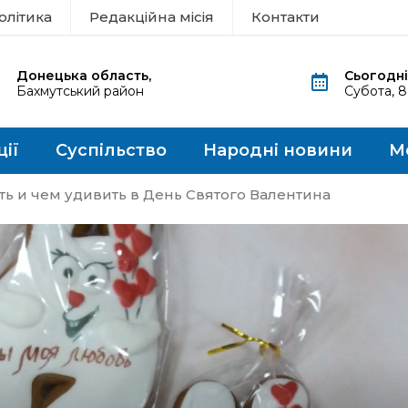
олітика
Редакційна місія
Контакти
Донецька область,
Сьогодні
Бахмутський район
Субота, 
ції
Суспільство
Народні новини
М
ть и чем удивить в День Святого Валентина