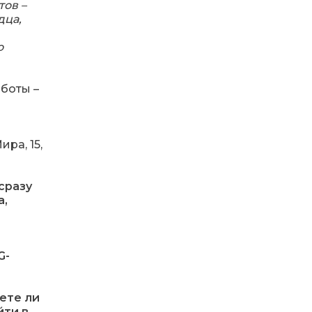
тов –
дца,
14:31
Зустріч провідних
спортсменів і тренерів
о
28 лип
Донеччини
аботы –
14:23
Одна з найяскравіших
постатей Бахмута –
28 лип
Борис Сергійович Вальх,
видатний лікар,
епідеміолог, зоолог
ира, 15,
13:19
Бахмутських медичних
працівників привітали з
25 лип
сразу
професійним святом
а,
13:10
Літо, враження, творчість
24 лип
G-
14:38
Кабмін запровадив
персональне
23 лип
ете ли
фінансування соцпослуг
для ВПО: кошти
йти в