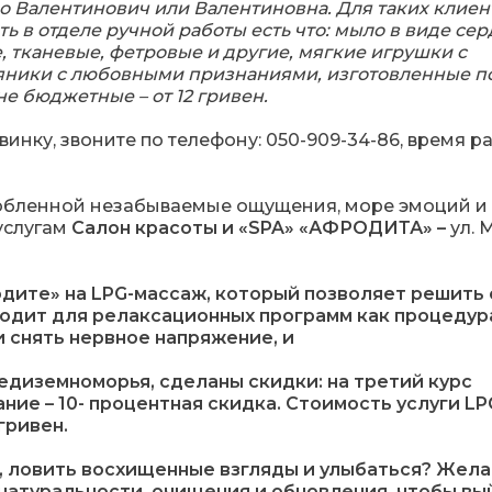
о Валентинович или Валентиновна. Для таких клиен
ть в отделе ручной работы есть что: мыло в виде сер
, тканевые, фетровые и другие, мягкие игрушки с
ряники с любовными признаниями, изготовленные п
е бюджетные – от 12 гривен.
инку, звоните по телефону: 050-909-34-86, время р
любленной незабываемые ощущения, море эмоций и
услугам
Салон красоты и «SPA» «АФРОДИТА» –
ул. М
дите» на LPG-массаж, который позволяет решить 
ходит для релаксационных программ как процедур
 снять нервное напряжение, и
едиземноморья, сделаны скидки: на третий курс
ание – 10- процентная скидка. Стоимость услуги LP
гривен.
, ловить восхищенные взгляды и улыбаться? Жела
 натуральности, очищения и обновления, чтобы вы