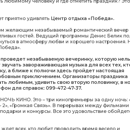
ь любимому человеку и где отметить праздник? Это
т приятно удивлять
Центр отдыха «Победа».
всем желающим незабываемый романтический вечер 
тливых гостей. Ведущий программы Денис Белик по
уться в атмосферу любви и хорошего настроения. 
Победа».
 проведет незабываемую вечеринку, которую нел
т звучать завораживающая музыка для всех тех, кт
у, а ближе к полночи здесь пройдет настоящая
юбовным приключением. Организаторы праздника
ать любимым, удивить свою вторую половинку, в н
он для справок: 099-472-47-37.
т НОЧЬ КИНО. Это – три кинопремьеры за одну ночь: 
– 2», «Громкая Связь». В перерывах между фильмами 
подарки и конкурсы. Все это удовольствие обойдет
 ждет всех, кто любит проводить время весело и