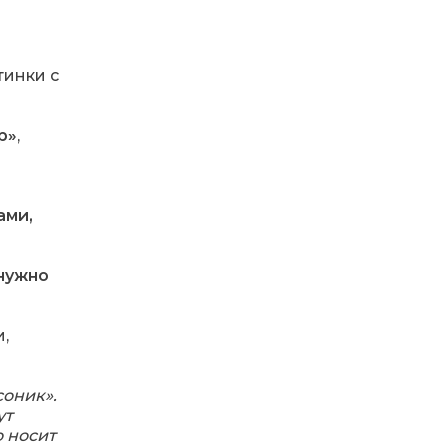
Денисенко бере участь у
31 лип
конкурсі «Молода
людина року – 2026»
тинки с
13:40
“Серпневі свята” – Клуб з
народознавства
30 лип
“Народний календар”
р»
,
13:33
Юні мешканці
Бахмутської громади у
30 лип
Харкові долучилися до
ами,
проєкту «Радість у
дитячих усмішках»
 нужно
13:27
Інформація про
фінансування
30 лип
матеріальної допомоги
,
мешканцям Бахмутської
міської територіальної
громади
соник».
ут
14:37
«Дві музи» у Рівному:
свято краси, мистецтва
о носит
28 лип
та натхнення!