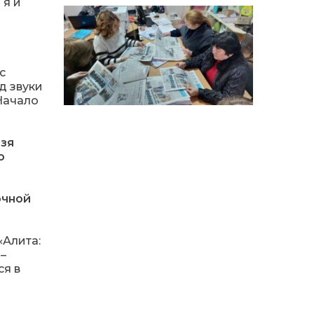
14:12
Досі ВПО? Юристка
 я и
розповіла, коли
01 сер
переселенці втрачають
виплати та статус
внутрішньо переміщеної
особи
с
д звуки
14:04
Учасниця обласного
Начало
конкурсу «Молода
01 сер
людина року – 2026» у
номінації «Пульс життя»
Аліна Кулик
ьзя
о
15:58
Літо в Жовтих Водах
31 лип
очной
15:30
Бахмутяни відвідали
Музей науки
31 лип
«Алита:
Національного
–
університету
«Полтавська політехніка
ся в
імені Юрія Кондратюка»
15:24
Бахмутянка Ірина