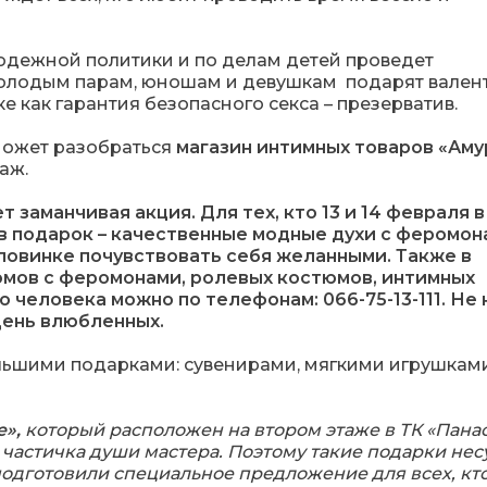
одежной политики и по делам детей проведет
олодым парам, юношам и девушкам подарят вален
е как гарантия безопасного секса – презерватив.
оможет разобраться
магазин интимных товаров «Аму
аж.
 заманчивая акция. Для тех, кто 13 и 14 февраля в
 в подарок – качественные модные духи с феромон
ловинке почувствовать себя желанными. Также в
юмов с феромонами, ролевых костюмов, интимных
 человека можно по телефонам: 066-75-13-111. Не
День влюбленных.
ольшими подарками: сувенирами, мягкими игрушками
»,
который расположен на втором этаже в ТК «Пана
частичка души мастера. Поэтому такие подарки нес
 подготовили специальное предложение для всех, кт