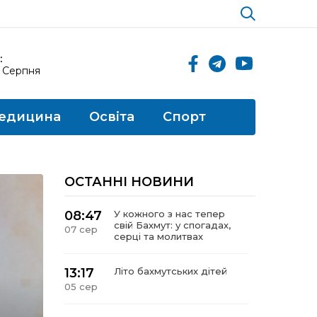
:
8 Серпня
едицина
Освіта
Спорт
ОСТАННІ НОВИНИ
08:47
У кожного з нас тепер
свій Бахмут: у спогадах,
07 сер
серці та молитвах
13:17
Літо бахмутських дітей
05 сер