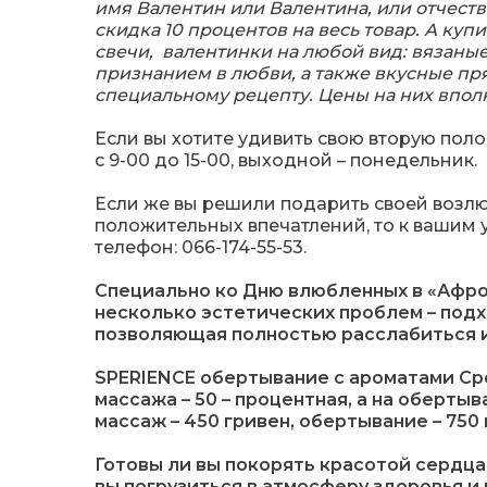
имя Валентин или Валентина, или отчеств
скидка 10 процентов на весь товар. А купи
свечи, валентинки на любой вид: вязаные
признанием в любви, а также вкусные п
специальному рецепту. Цены на них вполн
Если вы хотите удивить свою вторую полов
с 9-00 до 15-00, выходной – понедельник.
Если же вы решили подарить своей воз
положительных впечатлений, то к вашим 
телефон: 066-174-55-53.
Специально ко Дню влюбленных в «Афро
несколько эстетических проблем – под
позволяющая полностью расслабиться и
SPERIENCE обертывание с ароматами Ср
массажа – 50 – процентная, а на обертыв
массаж – 450 гривен, обертывание – 750 
Готовы ли вы покорять красотой сердца
вы погрузиться в атмосферу здоровья и