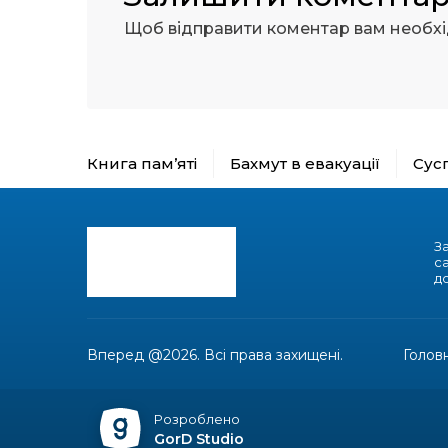
Щоб відправити коментар вам необх
Книга пам’яті
Бахмут в евакуації
Сус
З
с
до
Вперед @2026. Всі права захищені.
Голов
Розроблено
GorD Studio