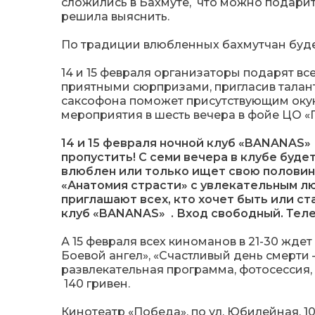
сложились в Бахмуте, что можно подарит
решила выяснить.
По традиции влюбленных бахмутчан буде
14 и 15 февраля организаторы подарят 
приятными сюрпризами, пригласив талан
саксофона поможет присутствующим окун
мероприятия в шесть вечера в фойе ЦО «
14 и 15 февраля ночной клуб «BANANAS»
пропустить! С семи вечера в клубе буде
влюблен или только ищет свою половинк
«Анатомия страсти» с увлекательным л
приглашают всех, кто хочет быть или ст
клуб «BANANAS» . Вход свободный. Телеф
А 15 февраля всех киноманов в 21-30 жде
Боевой ангел», «Счастливый день смерти 
развлекательная программа, фотосессия, 
140 гривен.
Кинотеатр «Победа», по ул. Юбилейная, 10