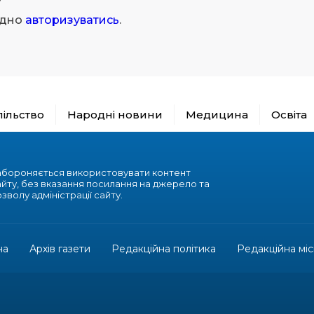
ідно
авторизуватись
.
пільство
Народні новини
Медицина
Освіта
абороняється використовувати контент
айту, без вказання посилання на джерело та
зволу адміністрації сайту.
на
Архів газети
Редакційна політика
Редакційна міс