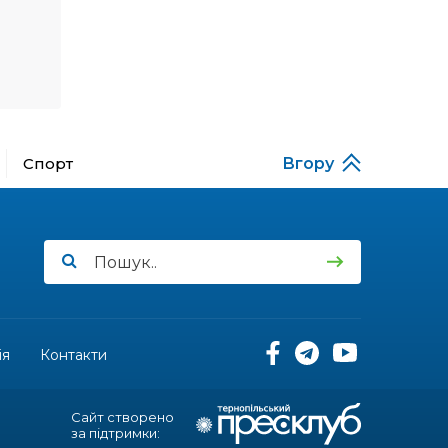
12:16
Бахмутяни взяли участь у
фестивалі «Ількові
20 лип
забави»
20:28
Як юні бахмутяни Латвією
подорожували
17 лип
Спорт
Вгору
20:11
Політика у сфері ВПО
переходить до
17 лип
Мінрозвитку
16:12
Допомога має бути
справедливою, – нардеп
15 лип
розповів, навіщо оновили
закон про права для ВПО
ія
Контакти
16:03
Бахмутянка Тетяна
Бурикіна продовжує
15 лип
навчати дітей орігамі
Сайт створено
за підтримки: