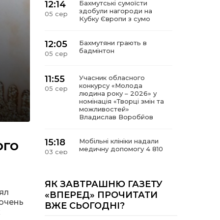
12:14
Бахмутські сумоїсти
здобули нагороди на
05 сер
Кубку Європи з сумо
12:05
Бахмутяни грають в
бадмінтон
05 сер
11:55
Учасник обласного
конкурсу «Молода
05 сер
людина року – 2026» у
номінація «Творці змін та
можливостей»
Владислав Воробйов
ого
15:18
Мобільні клініки надали
медичну допомогу 4 810
03 сер
жителям Донеччини
09:27
ВПО можуть не платити
ЯК ЗАВТРАШНЮ ГАЗЕТУ
за частину комунальних
ял
03 сер
«ВПЕРЕД» ПРОЧИТАТИ
послуг: про що йдеться
 очень
ВЖЕ СЬОГОДНІ?
х