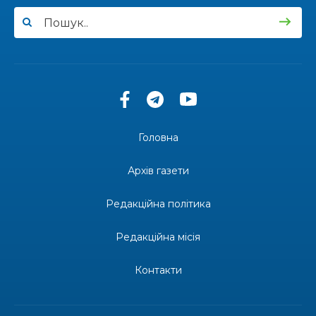
долучилися до проєкту «Радість у дитячих
30 лип
усмішках»
13:27
Інформація про фінансування матеріальної
допомоги мешканцям Бахмутської міської
30 лип
територіальної громади
14:37
«Дві музи» у Рівному: свято краси, мистецтва
та натхнення!
28 лип
Головна
14:31
Зустріч провідних спортсменів і тренерів
Донеччини
Архів газети
28 лип
Редакційна політика
14:23
Одна з найяскравіших постатей Бахмута –
Борис Сергійович Вальх, видатний лікар,
28 лип
епідеміолог, зоолог
Редакційна місія
13:19
Бахмутських медичних працівників привітали з
Контакти
професійним святом
25 лип
13:10
Літо, враження, творчість