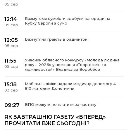
05 сер
12:14
Бахмутські сумоїсти здобули нагороди на
Кубку Європи з сумо
05 сер
12:05
Бахмутяни грають в бадмінтон
05 сер
11:55
Учасник обласного конкурсу «Молода людина
року – 2026» у номінація «Творці змін та
05 сер
можливостей» Владислав Воробйов
15:18
Мобільні клініки надали медичну допомогу 4
810 жителям Донеччини
03 сер
09:27
ВПО можуть не платити за частину
комунальних послуг: про що йдеться
03 сер
ЯК ЗАВТРАШНЮ ГАЗЕТУ «ВПЕРЕД»
ПРОЧИТАТИ ВЖЕ СЬОГОДНІ?
14:12
Досі ВПО? Юристка розповіла, коли
переселенці втрачають виплати та статус