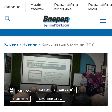
Архів
Редакційна
Редакційна
Головна
газети
політика
місія
Головна
Новини
Консультація бахмутян ПФУ
пам’яті
 в евакуації
льство
ні новини
БАХМУТ В ЕВАКУАЦІЇ
16.11.2023
цина
НОВИНИ
СУСПІЛЬСТВО