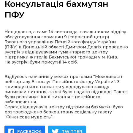
Консультація бахмутян
ПФУ
а
Нещодавно, а саме 14 листопада, начальником відділу
обслуговування громадян 9 (сервісний центр)
Головного управління Пенсійного фонду України
газети
(ПФУ) в Донецькій області Дмитром Долгіх проведено
зустріч з відвідувачами гуманітарного центру
підтримки жителів Бахмутської громади у м. Київ.
На зустрічі були присутні 14 осіб.
ійна політика
Відбулось навчання у межах програми “Можливості
ійна місія
вебпорталу Е-послуг Пенсійного фонду України”. З
приводу цього навчання у відвідувачів заходу
виникали питання, на які було надано відповіді. Також
ти
були розглянуті інші питання з пенсійного
забезпечення.
Серед відвідувачів центру підтримки бахмутян було
розповсюджено безкоштовну соціальну газету
“Фінансова мудрість”.
FACEBOOK
TWITTER