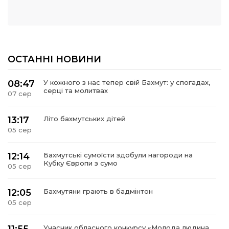
ОСТАННІ НОВИНИ
08:47
У кожного з нас тепер свій Бахмут: у спогадах,
серці та молитвах
07 сер
13:17
Літо бахмутських дітей
05 сер
12:14
Бахмутські сумоїсти здобули нагороди на
Кубку Європи з сумо
05 сер
12:05
Бахмутяни грають в бадмінтон
05 сер
Учасник обласного конкурсу «Молода людина