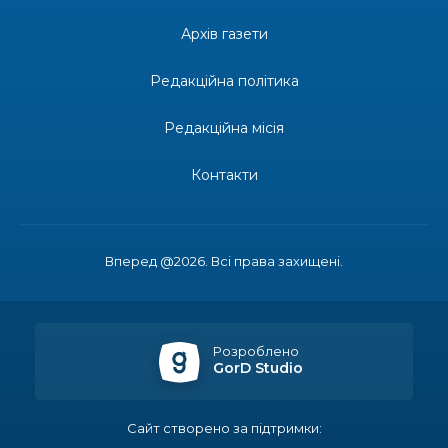
14:31
Зустріч провідних спортсменів і тренерів
Донеччини
Архів газети
28 лип
Редакційна політика
14:23
Одна з найяскравіших постатей Бахмута –
Борис Сергійович Вальх, видатний лікар,
28 лип
епідеміолог, зоолог
Редакційна місія
13:19
Бахмутських медичних працівників привітали з
Контакти
професійним святом
25 лип
13:10
Літо, враження, творчість
24 лип
Вперед @2026. Всі права захищені.
14:38
Кабмін запровадив персональне фінансування
соцпослуг для ВПО: кошти надходитимуть на
23 лип
спецрахунки
Розроблено
GorD Studio
16:39
Іпотеку для ВПО спростили, але з одним
нюансом: деталі оновленої “єОселі”
22 лип
Сайт створено за підтримки: