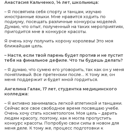
Анастасия Кальченко, 14 лет, школьница:
– Я посвятила себя спорту и танцам, изучаю
иностранные языки. Мне нравится ходить по
подиуму, посещать различные конкурсы моделей.
Думаю, что опыт, полученный на таких мероприятиях,
пригодится мне в конкурсе красоты.
Я очень хочу получить корону королевы! Это моя
ближайшая цель.
– Настя, если твой парень будет против и не пустит
тебя на финальное дефиле. Что ты будешь делать?
– Я думаю, что сумею его уговорить, так как он у меня
понятливый. Все претензии после… К тому же, он
меня поддержит и будет мной гордиться.
Ангелина Галак, 17 лет, студентка медицинского
колледжа:
– Я активно занималась легкой атлетикой и танцами.
Сейчас все свое свободное время посвящаю учебе.
Очень хочу стать косметологом. Моя цель – дарить
людям красоту, поэтому, как я могла пропустить
конкурс красоты. Попробую свои силы в новом для
меня деле. К тому же, процесс подготовки к