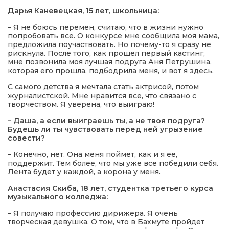
Дарья Каневецкая, 15 лет, школьница:
– Я не боюсь перемен, считаю, что в жизни нужно
попробовать все. О конкурсе мне сообщила моя мама,
предложила поучаствовать. Но почему-то я сразу не
рискнула. После того, как прошел первый кастинг,
мне позвонила моя лучшая подруга Аня Петрушина,
которая его прошла, подбодрила меня, и вот я здесь.
С самого детства я мечтала стать актрисой, потом
журналистской. Мне нравится все, что связано с
творчеством. Я уверена, что выиграю!
– Даша, а если выиграешь ты, а не твоя подруга?
Будешь ли ты чувствовать перед ней угрызение
совести?
– Конечно, нет. Она меня поймет, как и я ее,
поддержит. Тем более, что мы уже все победили себя.
Лента будет у каждой, а корона у меня.
Анастасия Скиба, 18 лет, студентка третьего курса
музыкального колледжа:
– Я получаю профессию дирижера. Я очень
творческая девушка. О том, что в Бахмуте пройдет