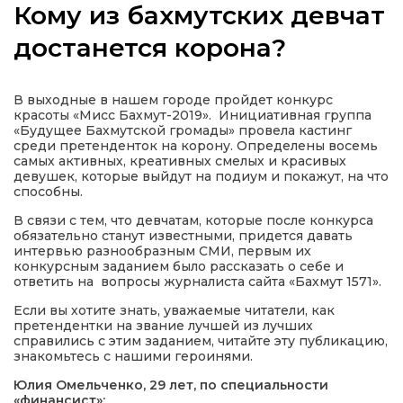
Кому из бахмутских девчат
достанется корона?
а
В выходные в нашем городе пройдет конкурс
красоты «Мисс Бахмут-2019». Инициативная группа
«Будущее Бахмутской громады» провела кастинг
газети
среди претенденток на корону. Определены восемь
самых активных, креативных смелых и красивых
девушек, которые выйдут на подиум и покажут, на что
ійна політика
способны.
В связи с тем, что девчатам, которые после конкурса
обязательно станут известными, придется давать
ійна місія
интервью разнообразным СМИ, первым их
конкурсным заданием было рассказать о себе и
ответить на вопросы журналиста сайта «Бахмут 1571».
ти
Если вы хотите знать, уважаемые читатели, как
претендентки на звание лучшей из лучших
справились с этим заданием, читайте эту публикацию,
знакомьтесь с нашими героинями.
Юлия Омельченко, 29 лет, по специальности
«финансист»: