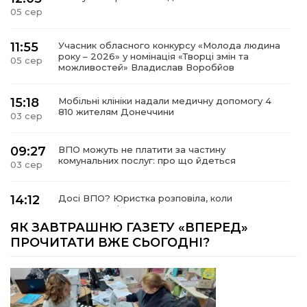
05 сер
11:55
Учасник обласного конкурсу «Молода людина
року – 2026» у номінація «Творці змін та
05 сер
можливостей» Владислав Воробйов
15:18
Мобільні клініки надали медичну допомогу 4
810 жителям Донеччини
03 сер
09:27
ВПО можуть не платити за частину
комунальних послуг: про що йдеться
03 сер
14:12
Досі ВПО? Юристка розповіла, коли
переселенці втрачають виплати та статус
01 сер
внутрішньо переміщеної особи
ЯК ЗАВТРАШНЮ ГАЗЕТУ «ВПЕРЕД»
ПРОЧИТАТИ ВЖЕ СЬОГОДНІ?
14:04
Учасниця обласного конкурсу «Молода
людина року – 2026» у номінації «Пульс життя»
01 сер
Аліна Кулик