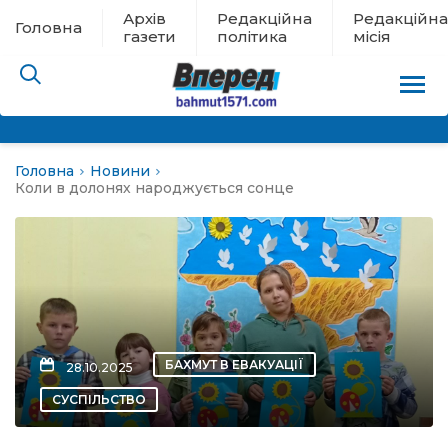
Архів
Редакційна
Редакційна
Головна
газети
політика
місія
Головна
Новини
пам’яті
Коли в долонях народжується сонце
 в евакуації
льство
ні новини
БАХМУТ В ЕВАКУАЦІЇ
28.10.2025
цина
СУСПІЛЬСТВО