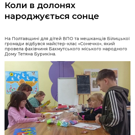
Коли в долонях
народжується сонце
а
На Полтавщині для дітей ВПО та мешканців Білицької
громади відбувся майстер-клас «Сонечко», який
газети
провела фахівчиня Бахмутського міського народного
Дому Тетяна Бурикіна.
ійна політика
ійна місія
ти