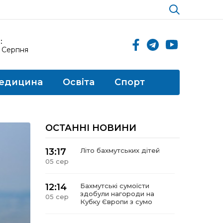
:
6 Серпня
едицина
Освіта
Спорт
ОСТАННІ НОВИНИ
13:17
Літо бахмутських дітей
05 сер
12:14
Бахмутські сумоїсти
здобули нагороди на
05 сер
Кубку Європи з сумо