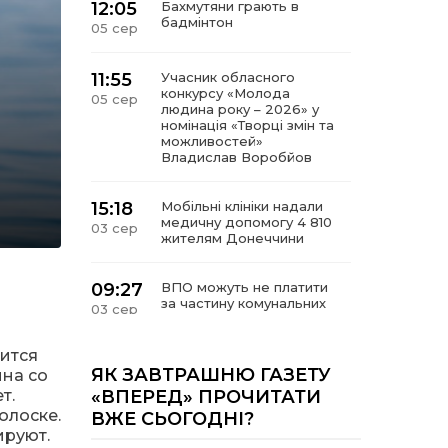
12:05
Бахмутяни грають в
бадмінтон
05 сер
11:55
Учасник обласного
конкурсу «Молода
05 сер
людина року – 2026» у
номінація «Творці змін та
можливостей»
Владислав Воробйов
15:18
Мобільні клініки надали
медичну допомогу 4 810
03 сер
жителям Донеччини
09:27
ВПО можуть не платити
за частину комунальних
03 сер
послуг: про що йдеться
вится
14:12
Досі ВПО? Юристка
ЯК ЗАВТРАШНЮ ГАЗЕТУ
ина со
розповіла, коли
01 сер
т.
«ВПЕРЕД» ПРОЧИТАТИ
переселенці втрачають
олоске.
ВЖЕ СЬОГОДНІ?
виплати та статус
внутрішньо переміщеної
ируют.