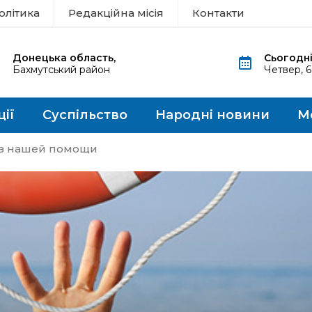
олітика
Редакційна місія
Контакти
Донецька область,
Сьогодні
Бахмутський район
Четвер, 
ції
Суспільство
Народні новини
М
ез нашей помощи