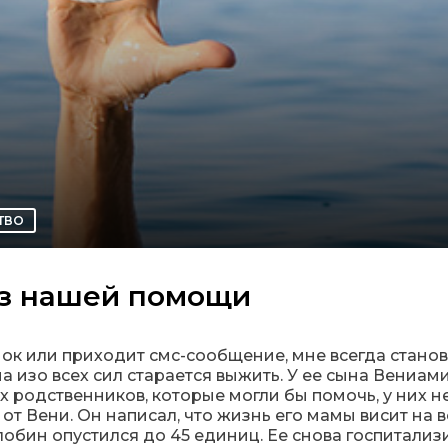
ТВО
ез нашей помощи
нок или приходит смс-сообщение, мне всегда стано
 изо всех сил старается выжить. У ее сына Вениам
 родственников, которые могли бы помочь, у них не
т Вени. Он написал, что жизнь его мамы висит на в
обин опустился до 45 единиц. Ее снова госпитализ