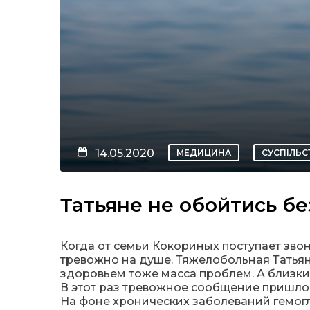
14.05.2020
МЕДИЦИНА
СУСПІЛЬС
Татьяне не обойтись б
Когда от семьи Кокориных поступает зво
тревожно на душе. Тяжелобольная Татьяна
здоровьем тоже масса проблем. А близких
В этот раз тревожное сообщение пришло о
На фоне хронических заболеваний гемогл