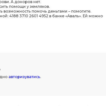
ови. А доноров нет.
ить помощи у земляков.
сть возможность помочь деньгами – помогите.
й: 4188 3710 2601 4952 в банке «Аваль». Ей можно
р
ідно
авторизуватись
.