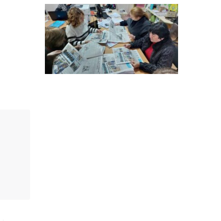
особи
14:04
Учасниця обласного
конкурсу «Молода
01 сер
людина року – 2026» у
номінації «Пульс життя»
Аліна Кулик
15:58
Літо в Жовтих Водах
31 лип
15:30
Бахмутяни відвідали
Музей науки
31 лип
Національного
університету
«Полтавська політехніка
імені Юрія Кондратюка»
15:24
Бахмутянка Ірина
Денисенко бере участь у
31 лип
конкурсі «Молода
людина року – 2026»