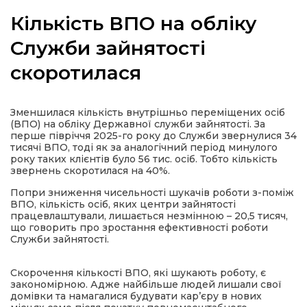
Кількість ВПО на обліку
Служби зайнятості
скоротилася
а
газети
Зменшилася кількість внутрішньо переміщених осіб
(ВПО) на обліку Державної служби зайнятості. За
перше півріччя 2025-го року до Служби звернулися 34
ійна політика
тисячі ВПО, тоді як за аналогічний період минулого
року таких клієнтів було 56 тис. осіб. Тобто кількість
звернень скоротилася на 40%.
ійна місія
Попри зниження чисельності шукачів роботи з-поміж
ВПО, кількість осіб, яких центри зайнятості
працевлаштували, лишається незмінною – 20,5 тисяч,
ти
що говорить про зростання ефективності роботи
Служби зайнятості.
Скорочення кількості ВПО, які шукають роботу, є
закономірною. Адже найбільше людей лишали свої
домівки та намагалися будувати кар’єру в нових