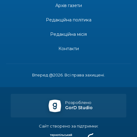
допомоги мешканцям Бахмутської міської
30 лип
Архів газети
територіальної громади
Редакційна політика
14:37
«Дві музи» у Рівному: свято краси, мистецтва
та натхнення!
28 лип
Редакційна місія
14:31
Зустріч провідних спортсменів і тренерів
Донеччини
Контакти
28 лип
14:23
Одна з найяскравіших постатей Бахмута –
Борис Сергійович Вальх, видатний лікар,
28 лип
епідеміолог, зоолог
Вперед @2026. Всі права захищені.
13:19
Бахмутських медичних працівників привітали з
професійним святом
25 лип
Розроблено
GorD Studio
13:10
Літо, враження, творчість
24 лип
Сайт створено за підтримки:
14:38
Кабмін запровадив персональне фінансування