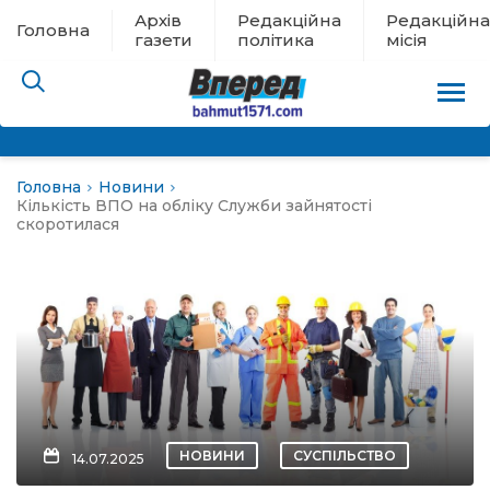
Архів
Редакційна
Редакційна
Головна
газети
політика
місія
Головна
Новини
пам’яті
Кількість ВПО на обліку Служби зайнятості
скоротилася
 в евакуації
льство
ні новини
цина
НОВИНИ
СУСПІЛЬСТВО
14.07.2025