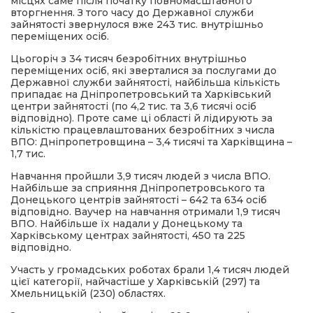
місцях саме після початку повномасштабного
вторгнення. З того часу до Державної служби
зайнятості звернулося вже 243 тис. внутрішньо
переміщених осіб.
Цьогоріч з 34 тисяч безробітних внутрішньо
переміщених осіб, які зверталися за послугами до
Державної служби зайнятості, найбільша кількість
припадає на Дніпропетровський та Харківський
центри зайнятості (по 4,2 тис. та 3,6 тисячі осіб
відповідно). Проте саме ці області й лідирують за
кількістю працевлаштованих безробітних з числа
ВПО: Дніпропетровщина – 3,4 тисячі та Харківщина –
1,7 тис.
Навчання пройшли 3,9 тисяч людей з числа ВПО.
Найбільше за сприяння Дніпропетровського та
Донецького центрів зайнятості – 642 та 634 осіб
відповідно. Ваучер на навчання отримали 1,9 тисяч
ВПО. Найбільше їх надали у Донецькому та
Харківському центрах зайнятості, 450 та 225
відповідно.
Участь у громадських роботах брали 1,4 тисяч людей
цієї категорії, найчастіше у Харківській (297) та
Хмельницькій (230) областях.