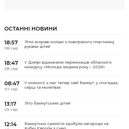
ОСТАННІ НОВИНИ
18:57
Літні яскраві колажі з повітряного пластиліну
руками дітей
08 сер
18:47
У Дніпрі відзначили переможців обласного
конкурсу «Молода людина року – 2026»
08 сер
08:47
У кожного з нас тепер свій Бахмут: у спогадах,
серці та молитвах
07 сер
13:17
Літо бахмутських дітей
05 сер
12:14
Бахмутські сумоїсти здобули нагороди на
Кубку Європи з сумо