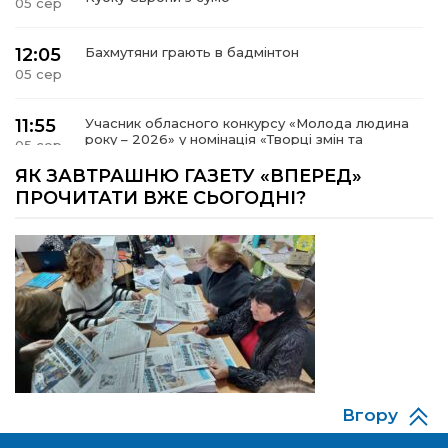
05 сер
12:05
Бахмутяни грають в бадмінтон
05 сер
11:55
Учасник обласного конкурсу «Молода людина
року – 2026» у номінація «Творці змін та
05 сер
можливостей» Владислав Воробйов
ЯК ЗАВТРАШНЮ ГАЗЕТУ «ВПЕРЕД»
ПРОЧИТАТИ ВЖЕ СЬОГОДНІ?
15:18
Мобільні клініки надали медичну допомогу 4
810 жителям Донеччини
03 сер
09:27
ВПО можуть не платити за частину
комунальних послуг: про що йдеться
03 сер
14:12
Досі ВПО? Юристка розповіла, коли
переселенці втрачають виплати та статус
01 сер
внутрішньо переміщеної особи
Вгору
14:04
Учасниця обласного конкурсу «Молода
людина року – 2026» у номінації «Пульс життя»