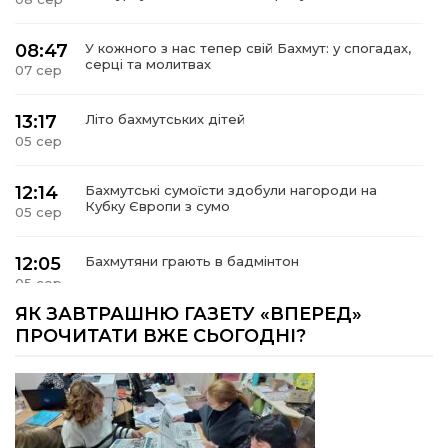
08:47
У кожного з нас тепер свій Бахмут: у спогадах,
серці та молитвах
07 сер
13:17
Літо бахмутських дітей
05 сер
12:14
Бахмутські сумоїсти здобули нагороди на
Кубку Європи з сумо
05 сер
12:05
Бахмутяни грають в бадмінтон
05 сер
ЯК ЗАВТРАШНЮ ГАЗЕТУ «ВПЕРЕД»
11:55
Учасник обласного конкурсу «Молода людина
ПРОЧИТАТИ ВЖЕ СЬОГОДНІ?
року – 2026» у номінація «Творці змін та
05 сер
можливостей» Владислав Воробйов
15:18
Мобільні клініки надали медичну допомогу 4
810 жителям Донеччини
03 сер