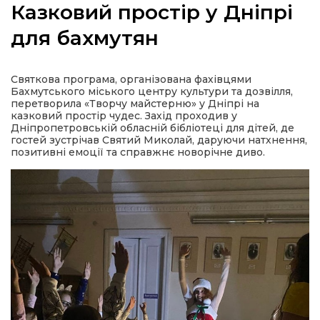
Казковий простір у Дніпрі
для бахмутян
а
Святкова програма, організована фахівцями
Бахмутського міського центру культури та дозвілля,
перетворила «Творчу майстерню» у Дніпрі на
газети
казковий простір чудес. Захід проходив у
Дніпропетровській обласній бібліотеці для дітей, де
гостей зустрічав Святий Миколай, даруючи натхнення,
ійна політика
позитивні емоції та справжнє новорічне диво.
ійна місія
ти