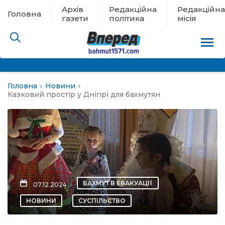
Архів
Редакційна
Редакційна
Головна
газети
політика
місія
Головна
Новини
пам’яті
Казковий простір у Дніпрі для бахмутян
 в евакуації
льство
ні новини
БАХМУТ В ЕВАКУАЦІЇ
07.12.2024
цина
НОВИНИ
СУСПІЛЬСТВО