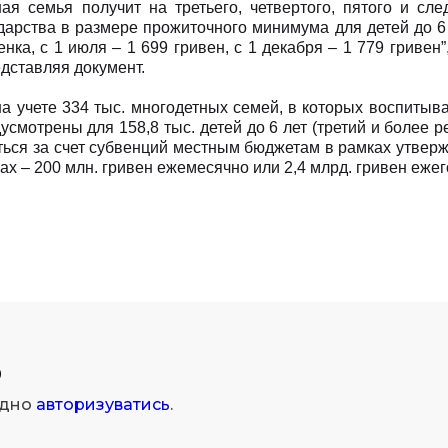
ая семья получит на третьего, четвертого, пятого и сл
дарства в размере прожиточного минимума для детей до 6 
ка, с 1 июля – 1 699 гривен, с 1 декабря – 1 779 гривен”,
дставляя документ.
на учете 334 тыс. многодетных семей, в которых воспитыва
смотрены для 158,8 тыс. детей до 6 лет (третий и более р
ься за счет субвенций местным бюджетам в рамках утвер
ах – 200 млн. гривен ежемесячно или 2,4 млрд. гривен ежег
р
ідно
авторизуватись
.