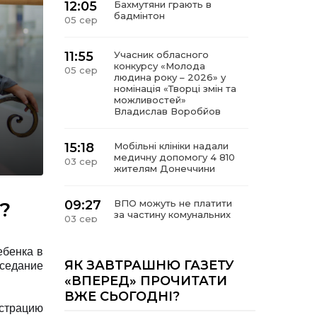
12:05
Бахмутяни грають в
бадмінтон
05 сер
11:55
Учасник обласного
конкурсу «Молода
05 сер
людина року – 2026» у
номінація «Творці змін та
можливостей»
Владислав Воробйов
15:18
Мобільні клініки надали
медичну допомогу 4 810
03 сер
жителям Донеччини
?
09:27
ВПО можуть не платити
за частину комунальних
03 сер
послуг: про що йдеться
ебенка в
14:12
Досі ВПО? Юристка
ЯК ЗАВТРАШНЮ ГАЗЕТУ
седание
розповіла, коли
01 сер
«ВПЕРЕД» ПРОЧИТАТИ
переселенці втрачають
ВЖЕ СЬОГОДНІ?
виплати та статус
внутрішньо переміщеної
истрацию