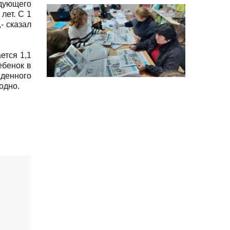
особи
едующего
лет. С 1
- сказал
14:04
Учасниця обласного
конкурсу «Молода
01 сер
людина року – 2026» у
номінації «Пульс життя»
ется 1,1
Аліна Кулик
ебенок в
жденного
15:58
Літо в Жовтих Водах
одно.
31 лип
15:30
Бахмутяни відвідали
Музей науки
31 лип
Національного
університету
«Полтавська політехніка
імені Юрія Кондратюка»
15:24
Бахмутянка Ірина
Денисенко бере участь у
31 лип
конкурсі «Молода
людина року – 2026»