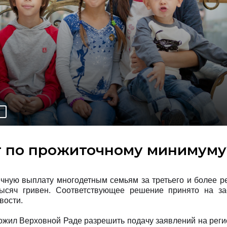
О
т по прожиточному минимуму
чную выплату многодетным семьям за третьего и более р
тысяч гривен. Соответствующее решение принято на за
вости.
ложил Верховной Раде разрешить подачу заявлений на рег