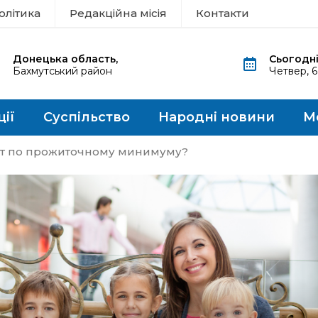
олітика
Редакційна місія
Контакти
Донецька область,
Сьогодні
Бахмутський район
Четвер, 
ції
Суспільство
Народні новини
М
ят по прожиточному минимуму?