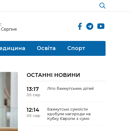
:
6 Серпня
едицина
Освіта
Спорт
ОСТАННІ НОВИНИ
13:17
Літо бахмутських дітей
05 сер
12:14
Бахмутські сумоїсти
здобули нагороди на
05 сер
Кубку Європи з сумо