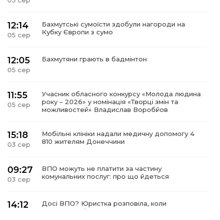
05 сер
12:14
Бахмутські сумоїсти здобули нагороди на
Кубку Європи з сумо
05 сер
12:05
Бахмутяни грають в бадмінтон
05 сер
11:55
Учасник обласного конкурсу «Молода людина
року – 2026» у номінація «Творці змін та
05 сер
можливостей» Владислав Воробйов
15:18
Мобільні клініки надали медичну допомогу 4
810 жителям Донеччини
03 сер
09:27
ВПО можуть не платити за частину
комунальних послуг: про що йдеться
03 сер
14:12
Досі ВПО? Юристка розповіла, коли
переселенці втрачають виплати та статус
01 сер
внутрішньо переміщеної особи