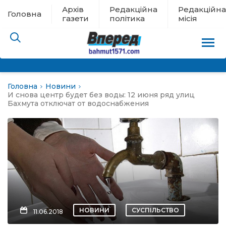
Архів
Редакційна
Редакційна
Головна
газети
політика
місія
Головна
Новини
пам’яті
И снова центр будет без воды: 12 июня ряд улиц
Бахмута отключат от водоснабжения
 в евакуації
льство
ні новини
цина
НОВИНИ
СУСПІЛЬСТВО
11.06.2018