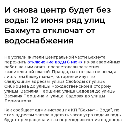
И снова центр будет без
воды: 12 июня ряд улиц
Бахмута отключат от
а
водоснабжения
газети
Не успели жители центральной части Бахмута
ійна політика
пережить
отключение воды 6 июня
из-за аварийных
работ, как им опять посоветовали запастись
живительной влагой. Правда, на этот раз не всем, а
ійна місія
лишь тем бахмутчанам, которые живут по
следующим адресам: улица Свободы от улицы
Сибирцева до улицы Рождественской в сторону
ти
улицы Василия Першина; улица Садовая до улицы
Василия Першина и улица Садовая до улицы
Лермонтова.
Как сообщает администрация КП “Бахмут – Вода”, по
этим адресам завтра в девять часов утра подача воды
будет прекращена из-за переподключения водовода.