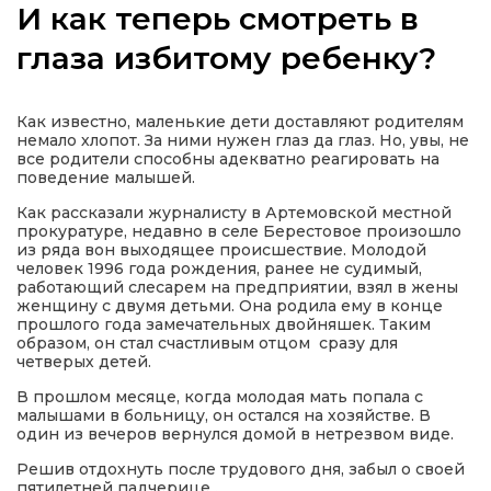
И как теперь смотреть в
глаза избитому ребенку?
а
Как известно, маленькие дети доставляют родителям
немало хлопот. За ними нужен глаз да глаз. Но, увы, не
все родители способны адекватно реагировать на
газети
поведение малышей.
Как рассказали журналисту в Артемовской местной
ійна політика
прокуратуре, недавно в селе Берестовое произошло
из ряда вон выходящее происшествие. Молодой
человек 1996 года рождения, ранее не судимый,
работающий слесарем на предприятии, взял в жены
ійна місія
женщину с двумя детьми. Она родила ему в конце
прошлого года замечательных двойняшек. Таким
образом, он стал счастливым отцом сразу для
ти
четверых детей.
В прошлом месяце, когда молодая мать попала с
малышами в больницу, он остался на хозяйстве. В
один из вечеров вернулся домой в нетрезвом виде.
Решив отдохнуть после трудового дня, забыл о своей
пятилетней падчерице .