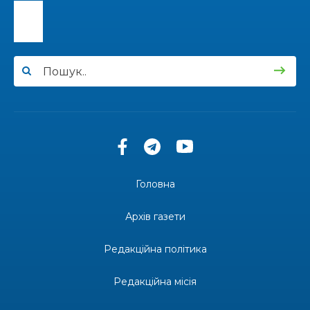
31 лип
політехніка імені Юрія Кондратюка»
15:24
Бахмутянка Ірина Денисенко бере участь у
конкурсі «Молода людина року – 2026»
31 лип
13:40
“Серпневі свята” – Клуб з народознавства
“Народний календар”
30 лип
13:33
Юні мешканці Бахмутської громади у Харкові
долучилися до проєкту «Радість у дитячих
30 лип
усмішках»
Головна
13:27
Інформація про фінансування матеріальної
допомоги мешканцям Бахмутської міської
30 лип
Архів газети
територіальної громади
Редакційна політика
14:37
«Дві музи» у Рівному: свято краси, мистецтва
та натхнення!
28 лип
Редакційна місія
14:31
Зустріч провідних спортсменів і тренерів