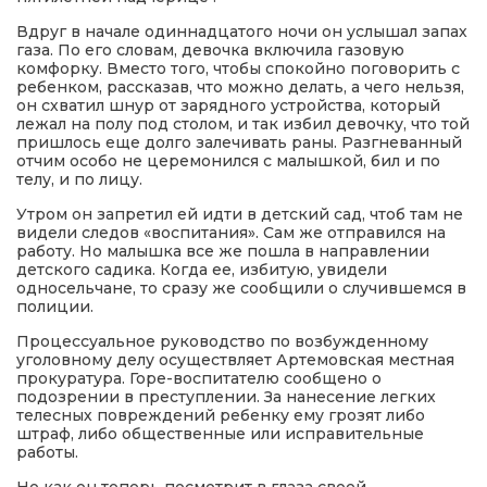
Вдруг в начале одиннадцатого ночи он услышал запах
газа. По его словам, девочка включила газовую
комфорку. Вместо того, чтобы спокойно поговорить с
ребенком, рассказав, что можно делать, а чего нельзя,
он схватил шнур от зарядного устройства, который
лежал на полу под столом, и так избил девочку, что той
пришлось еще долго залечивать раны. Разгневанный
отчим особо не церемонился с малышкой, бил и по
телу, и по лицу.
Утром он запретил ей идти в детский сад, чтоб там не
видели следов «воспитания». Сам же отправился на
работу. Но малышка все же пошла в направлении
детского садика. Когда ее, избитую, увидели
односельчане, то сразу же сообщили о случившемся в
полиции.
Процессуальное руководство по возбужденному
уголовному делу осуществляет Артемовская местная
прокуратура. Горе-воспитателю сообщено о
подозрении в преступлении. За нанесение легких
телесных повреждений ребенку ему грозят либо
штраф, либо общественные или исправительные
работы.