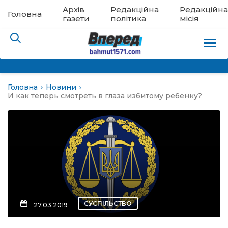
Архів
Редакційна
Редакційна
Головна
газети
політика
місія
Головна
Новини
пам’яті
И как теперь смотреть в глаза избитому ребенку?
 в евакуації
льство
ні новини
цина
СУСПІЛЬСТВО
27.03.2019