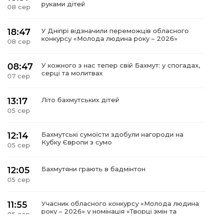
руками дітей
08 сер
18:47
У Дніпрі відзначили переможців обласного
конкурсу «Молода людина року – 2026»
08 сер
08:47
У кожного з нас тепер свій Бахмут: у спогадах,
серці та молитвах
07 сер
13:17
Літо бахмутських дітей
05 сер
12:14
Бахмутські сумоїсти здобули нагороди на
Кубку Європи з сумо
05 сер
12:05
Бахмутяни грають в бадмінтон
05 сер
11:55
Учасник обласного конкурсу «Молода людина
року – 2026» у номінація «Творці змін та
05 сер