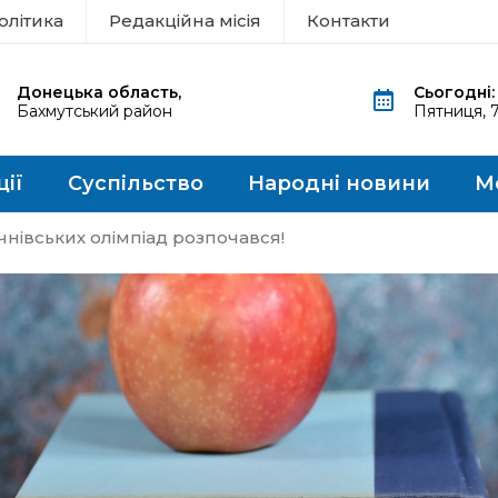
олітика
Редакційна місія
Контакти
Донецька область,
Сьогодні:
Бахмутський район
Пятниця, 
ції
Суспільство
Народні новини
М
учнівських олімпіад розпочався!