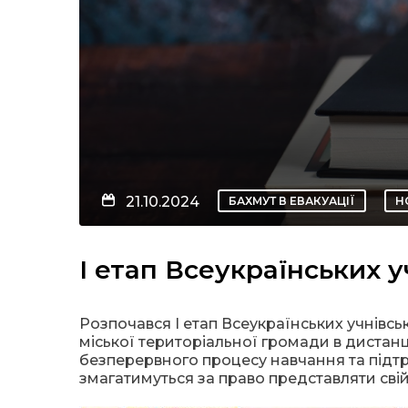
21.10.2024
БАХМУТ В ЕВАКУАЦІЇ
Н
І етап Всеукраїнських у
Розпочався І етап Всеукраїнських учнівсь
міської територіальної громади в дистан
безперервного процесу навчання та підтр
змагатимуться за право представляти свій