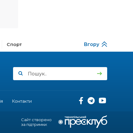
14:23
Одна з найяскравіших
постатей Бахмута –
28 лип
Борис Сергійович Вальх,
видатний лікар,
епідеміолог, зоолог
Спорт
Вгору
13:19
Бахмутських медичних
працівників привітали з
25 лип
професійним святом
13:10
Літо, враження, творчість
24 лип
14:38
Кабмін запровадив
персональне
23 лип
ія
Контакти
фінансування соцпослуг
для ВПО: кошти
надходитимуть на
спецрахунки
Сайт створено
за підтримки:
16:39
Іпотеку для ВПО