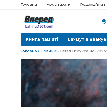
Головна
Архів газети
Редакційна п
Книга пам’яті
Бахмут в евакуа
Головна
Новини
І етап Всеукраїнських 