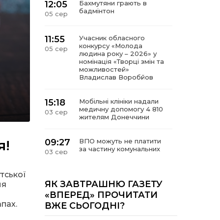
12:05
Бахмутяни грають в
бадмінтон
05 сер
11:55
Учасник обласного
конкурсу «Молода
05 сер
людина року – 2026» у
номінація «Творці змін та
можливостей»
Владислав Воробйов
15:18
Мобільні клініки надали
медичну допомогу 4 810
03 сер
жителям Донеччини
я!
09:27
ВПО можуть не платити
за частину комунальних
03 сер
послуг: про що йдеться
тської
14:12
Досі ВПО? Юристка
ЯК ЗАВТРАШНЮ ГАЗЕТУ
ня
розповіла, коли
01 сер
«ВПЕРЕД» ПРОЧИТАТИ
переселенці втрачають
пах.
ВЖЕ СЬОГОДНІ?
виплати та статус
внутрішньо переміщеної