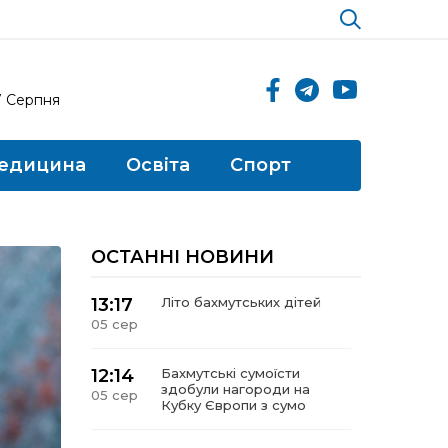
7 Серпня
едицина
Освіта
Спорт
ОСТАННІ НОВИНИ
13:17
Літо бахмутських дітей
05 сер
12:14
Бахмутські сумоїсти
здобули нагороди на
05 сер
Кубку Європи з сумо