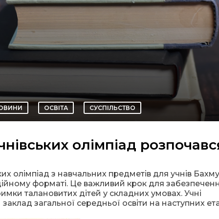
ОВИНИ
ОСВІТА
СУСПІЛЬСТВО
чнівських олімпіад розпочавс
ких олімпіад з навчальних предметів для учнів Бахму
ційному форматі. Це важливий крок для забезпечен
имки талановитих дітей у складних умовах. Учні
 заклад загальної середньої освіти на наступних ета