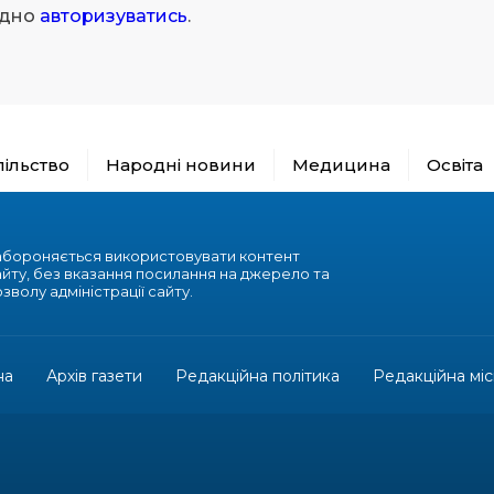
ідно
авторизуватись
.
пільство
Народні новини
Медицина
Освіта
абороняється використовувати контент
айту, без вказання посилання на джерело та
зволу адміністрації сайту.
на
Архів газети
Редакційна політика
Редакційна міс