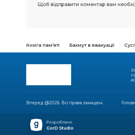
Щоб відправити коментар вам необх
Книга пам’яті
Бахмут в евакуації
Сус
З
с
до
Вперед @2026. Всі права захищені.
Голов
Розроблено
GorD Studio