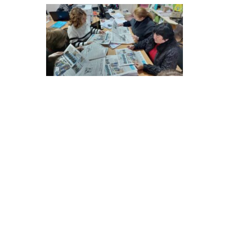
особи
14:04
Учасниця обласного
конкурсу «Молода
01 сер
людина року – 2026» у
номінації «Пульс життя»
Аліна Кулик
15:58
Літо в Жовтих Водах
31 лип
15:30
Бахмутяни відвідали
Музей науки
31 лип
Національного
університету
«Полтавська політехніка
імені Юрія Кондратюка»
15:24
Бахмутянка Ірина
Денисенко бере участь у
31 лип
конкурсі «Молода
людина року – 2026»