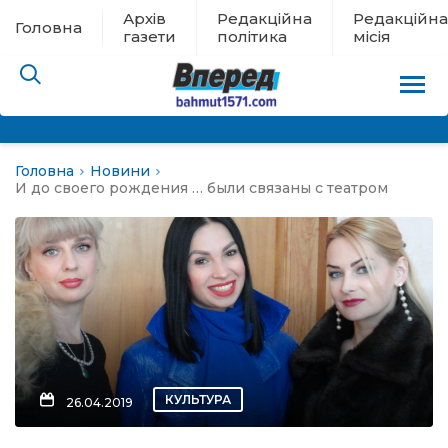
Архів
Редакційна
Редакційна
Головна
газети
політика
місія
Головна
Новини
пам’яті
И до своего рождения … были связаны с театром
 в евакуації
льство
ні новини
цина
КУЛЬТУРА
26.04.2019