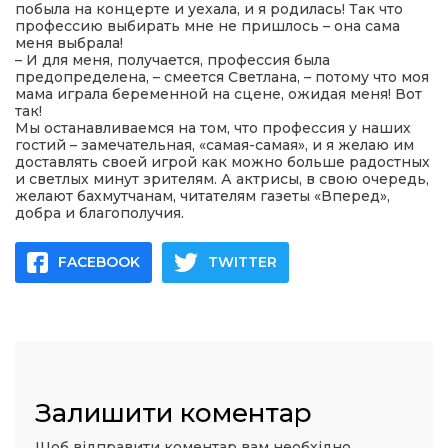
побыла на концерте и уехала, и я родилась! Так что
профессию выбирать мне не пришлось – она сама
меня выбрала!
– И для меня, получается, профессия была
предопределена, – смеется Светлана, – потому что моя
мама играла беременной на сцене, ожидая меня! Вот
так!
Мы останавливаемся на том, что профессия у наших
гостий – замечательная, «самая-самая», и я желаю им
доставлять своей игрой как можно больше радостных
и светлых минут зрителям. А актрисы, в свою очередь,
желают бахмутчанам, читателям газеты «Вперед»,
добра и благополучия.
FACEBOOK
TWITTER
Залишити коментар
Щоб відправити коментар вам необхідно