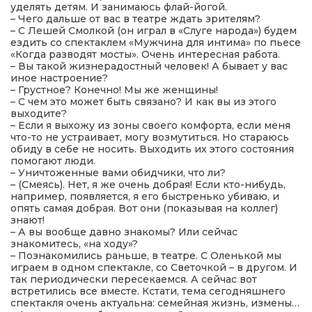
уделять детям. И занимаюсь флай-йогой.
– Чего дальше от вас в театре ждать зрителям?
– С Лешей Смолкой (он играл в «Слуге народа») будем
ездить со спектаклем «Мужчина для интима» по пьесе
«Когда разводят мосты». Очень интересная работа.
– Вы такой жизнерадостный человек! А бывает у вас
иное настроение?
– Грустное? Конечно! Мы же женщины!
– С чем это может быть связано? И как вы из этого
выходите?
– Если я выхожу из зоны своего комфорта, если меня
что-то не устраивает, могу возмутиться. Но стараюсь
обиду в себе не носить. Выходить их этого состояния
помогают люди.
– Уничтоженные вами обидчики, что ли?
– (Смеясь). Нет, я же очень добрая! Если кто-нибудь,
например, появляется, я его быстренько убиваю, и
опять самая добрая. Вот они (показывая на коллег)
знают!
– А вы вообще давно знакомы? Или сейчас
знакомитесь, «на ходу»?
– Познакомились раньше, в театре. С Оленькой мы
играем в одном спектакле, со Светочкой – в другом. И
так периодически пересекаемся. А сейчас вот
встретились все вместе. Кстати, тема сегодняшнего
спектакля очень актуальна: семейная жизнь, измены…