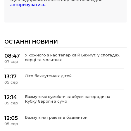
авторизуватись
.
ОСТАННІ НОВИНИ
08:47
У кожного з нас тепер свій Бахмут: у спогадах,
серці та молитвах
07 сер
13:17
Літо бахмутських дітей
05 сер
12:14
Бахмутські сумоїсти здобули нагороди на
Кубку Європи з сумо
05 сер
12:05
Бахмутяни грають в бадмінтон
05 сер