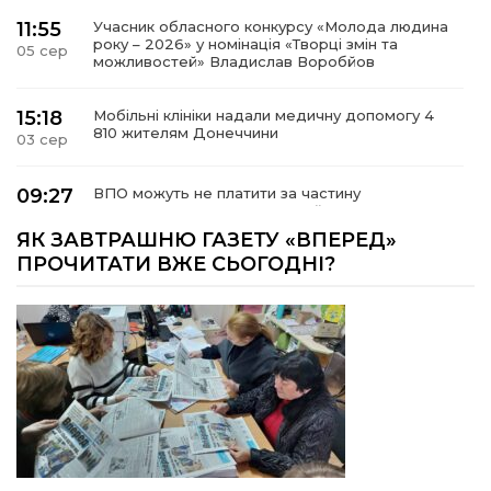
11:55
Учасник обласного конкурсу «Молода людина
року – 2026» у номінація «Творці змін та
05 сер
можливостей» Владислав Воробйов
15:18
Мобільні клініки надали медичну допомогу 4
810 жителям Донеччини
03 сер
09:27
ВПО можуть не платити за частину
комунальних послуг: про що йдеться
03 сер
ЯК ЗАВТРАШНЮ ГАЗЕТУ «ВПЕРЕД»
ПРОЧИТАТИ ВЖЕ СЬОГОДНІ?
14:12
Досі ВПО? Юристка розповіла, коли
переселенці втрачають виплати та статус
01 сер
внутрішньо переміщеної особи
14:04
Учасниця обласного конкурсу «Молода
людина року – 2026» у номінації «Пульс життя»
01 сер
Аліна Кулик
15:58
Літо в Жовтих Водах
31 лип