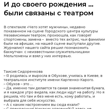
И до своего рождения …
были связаны с театром
а
В спектакле «Чего хотят мужчины», недавно
показанном на сцене Городского центра культуры
Независимым театром, произошла, как говорят
газети
спортсмены, замена – вместо тех актрис, чьи фамилии
были на афишах, на нашей сцене выступали другие.
Журналист нашего сайта решил познакомить
ійна політика
бахмутчан с неизвестными служительницами
Мельпомены и взял у них интервью.
ійна місія
Таисия Сидоренкова
– Я родилась и выросла в Обухове, училась в Киеве, в
ти
театральном институте имени Карпенко-Карого.
– Обухов – это …
– Да, именно там делается та самая знаменитая бумага,
и я каждое утро видела, как люди идут на работу. Но я
решила, что там и без меня есть, кому работать, и
выбрала для себя искусство.
– А с каким настроением вы сюда ехали?
– С прекрасным! Никаких опасений! Я здесь не