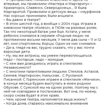
впервые, мы привозили «Мастера и Маргариту» –
Краматорск, Славянск, Северодонецк… Я была
Маргаритой. Привозили и детскую вещь – смурфиков.
Нас хорошо принимали, были аншлаги.
– Вы давно в театре?
– В этом шестой год, а вообще с 2004 года. Играла в
киевском театре «Колесо», в ТЮЗе на разовых ролях.
Так что некоторый багаж уже был. Кстати, у меня
ребенок снимался в сериале «Родные люди» на
протяжении восьми месяцев. У меня два сына – 11 и 12
лет, они спортсмены, борцы. Один из них снимался.
– Да-а, глядя на вас, трудно сказать, что у вас почти
взрослые дети.
– Ну, мы же актрисы, мы умеем перевоплощаться.
Надо – постарше, надо – молодые.
– С кем вам доводилось играть в спектаклях
Независимого?
– С многими талантливыми людьми. Стеклов, Астахов,
Семчев, Мартиросян, Нильская… С Русланой
Писанкой. С Горянским играем в спектакле «Женихи»,
в конце месяца будем выступать в моем родном
Обухове. С Сумской мы на одних ролях, поэтому мы с
ней не совпадаем в постановках. Вот она, по-моему,
скоро снова будет в этих краях.
– Чем, кроме театра, наполняется ваша жизнь?
– Когда дома, стараюсь максимально внимание