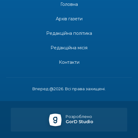
Головна
14:31
Зустріч провідних спортсменів і тренерів
Донеччини
Архів газети
28 лип
Редакційна політика
14:23
Одна з найяскравіших постатей Бахмута –
Борис Сергійович Вальх, видатний лікар,
28 лип
епідеміолог, зоолог
Редакційна місія
13:19
Бахмутських медичних працівників привітали з
Контакти
професійним святом
25 лип
13:10
Літо, враження, творчість
24 лип
Вперед @2026. Всі права захищені.
14:38
Кабмін запровадив персональне фінансування
соцпослуг для ВПО: кошти надходитимуть на
23 лип
спецрахунки
Розроблено
GorD Studio
16:39
Іпотеку для ВПО спростили, але з одним
нюансом: деталі оновленої “єОселі”
22 лип