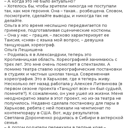
– А когда это не было актуально?
– Хотелось бы, чтобы зрители никогда не поступали
так, как моя героиня. Она – такая… розбещена. Словом,
посмотрите, сделайте выводы, и никогда так не
делайте.
Ольга в это время неслышно передвигается по
гримерке, подготавливая сценические костюмы.
– Она у нас – грация, – ласково характеризует ее
Таисия, «сняв» с языка мой вопрос, – девушка
танцующая, хореограф.
Ольга Лещишена
– Родилась я в Александрии, теперь это
Кропивницкая область. Хореографией занимаюсь с
трех лет. Это мне очень помогает в спектаклях. А
помимо театра ставлю хореографические постановки
в студиях и частных школах танца. Современная
хореография. Это в Харькове, где я теперь живу.
Несколько лет назад работала у Алексея Литвинова (в
первом сезоне проекта «Танцуют все» он был судьей,
помните?). К сожалению, он уже ушел из жизни. Меня
неоднократно звали в этот проект, но из-за театра не
получилось. Недавно сделала постановку для пары в
Харькове, ребята с ней поехали на чемпионат по
контемпорару в США. Вот, жду результатов.
Светлана Доронченко родилась в Сибири в актерской
семье.
– А потом родители переехали в теплые края –