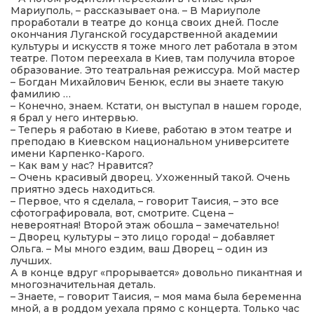
Мариуполь, – рассказывает она. – В Мариуполе
проработали в театре до конца своих дней. После
окончания Луганской государственной академии
культуры и искусств я тоже много лет работала в этом
театре. Потом переехала в Киев, там получила второе
образование. Это театральная режиссура. Мой мастер
– Богдан Михайлович Бенюк, если вы знаете такую
фамилию …
– Конечно, знаем. Кстати, он выступал в нашем городе,
я брал у него интервью.
– Теперь я работаю в Киеве, работаю в этом театре и
преподаю в Киевском национальном университете
имени Карпенко-Карого.
– Как вам у нас? Нравится?
– Очень красивый дворец. Ухоженный такой. Очень
приятно здесь находиться.
– Первое, что я сделала, – говорит Таисия, – это все
сфотографировала, вот, смотрите. Сцена –
невероятная! Второй этаж обошла – замечательно!
– Дворец культуры – это лицо города! – добавляет
Ольга. – Мы много ездим, ваш Дворец – один из
лучших.
А в конце вдруг «прорывается» довольно пикантная и
многозначительная деталь.
– Знаете, – говорит Таисия, – моя мама была беременна
мной, а в роддом уехала прямо с концерта. Только час