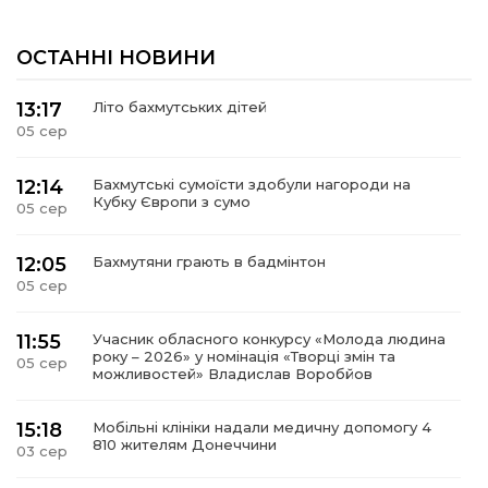
ОСТАННІ НОВИНИ
13:17
Літо бахмутських дітей
05 сер
12:14
Бахмутські сумоїсти здобули нагороди на
Кубку Європи з сумо
05 сер
12:05
Бахмутяни грають в бадмінтон
05 сер
11:55
Учасник обласного конкурсу «Молода людина
року – 2026» у номінація «Творці змін та
05 сер
можливостей» Владислав Воробйов
15:18
Мобільні клініки надали медичну допомогу 4
810 жителям Донеччини
03 сер