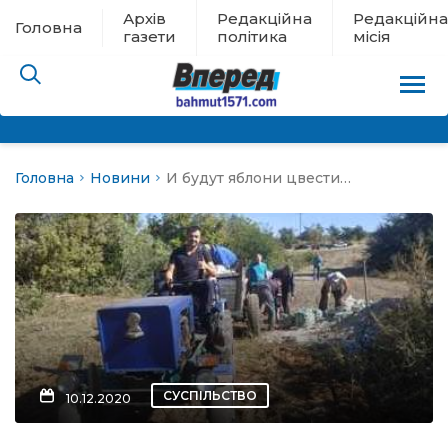
Архів
Редакційна
Редакційна
Головна
газети
політика
місія
Головна
Новини
И будут яблони цвести…
пам’яті
 в евакуації
льство
ні новини
цина
СУСПІЛЬСТВО
10.12.2020