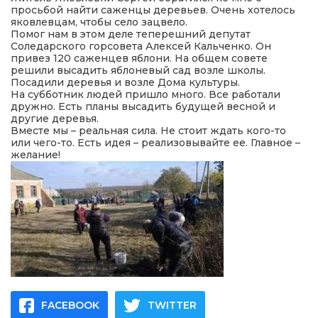
просьбой найти саженцы деревьев. Очень хотелось
яковлевцам, чтобы село зацвело.
Помог нам в этом деле теперешний депутат
Соледарского горсовета Алексей Кальченко. Он
привез 120 саженцев яблони. На общем совете
решили высадить яблоневый сад возле школы.
Посадили деревья и возле Дома культуры.
На субботник людей пришло много. Все работали
дружно. Есть планы высадить будущей весной и
другие деревья.
Вместе мы – реальная сила. Не стоит ждать кого-то
или чего-то. Есть идея – реализовывайте ее. Главное –
желание!
FACEBOOK
TWITTER