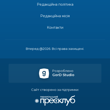
Редакційна політика
13:19
Бахмутських медичних працівників привітали з
професійним святом
25 лип
Редакційна місія
13:10
Літо, враження, творчість
Контакти
24 лип
14:38
Кабмін запровадив персональне фінансування
соцпослуг для ВПО: кошти надходитимуть на
23 лип
Вперед @2026. Всі права захищені.
спецрахунки
16:39
Іпотеку для ВПО спростили, але з одним
нюансом: деталі оновленої “єОселі”
22 лип
Розроблено
GorD Studio
16:34
Перемога бахмутян на фіналі Кубка України з
легкоатлетичних метань
22 лип
Сайт створено за підтримки:
14:44
Бахмутяни грали в парковий волейбол…
21 лип