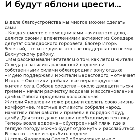
И будут яблони цвести…
В деле благоустройства мы многое можем сделать
сами
а
– Когда я вместе с помощниками начинал это дело, –
делится своими впечатлениями активист из Соледара,
депутат Соледарского горсовета, блогер Игорь
Зеленый, – то и не думал, что нас поддержат по всему
газети
Бахмутскому району.
…Мы рассказывали читателям о том, как летом жители
Соледара занялись расчисткой водоема и
ійна політика
собственными силами облагородили зону отдыха.
– Идею поддержали и жители Берестового, – отмечает
Игорь. – Охотники, рыбаки, все неравнодушные
ійна місія
жители села. Собрав средства – около двадцати тысяч
гривен – начали расчистку водоема и восстановление
дамбы. Работа проделана колоссальная.
ти
Жители Яковлевки тоже решили сделать свою жизнь
комфортнее. Местные активисты собрали народ,
наметили план работы и привели в порядок пруд,
дамбу. Для этого даже нашли необходимую технику.
Теперь возле водоема – обустроенный пляж, где в
теплую погоду можно будет отдохнуть и расслабиться.
В планах – еще и зарыбить водоем.
Житель Яковлевки Сергей обратился ко мне с