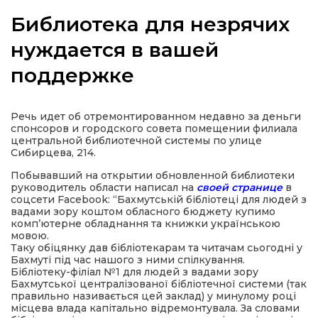
Библиотека для незрячих
нуждается в вашей
поддержке
а
газети
Речь идет об отремонтированном недавно за деньги
спонсоров и городского совета помещении филиала
центральной библиотечной системы по улице
ійна політика
Сибирцева, 214.
Побывавший на открытии обновленной библиотеки
ійна місія
руководитель области написал на
своей странице
в
соцсети Facebook: “Бахмутській бібліотеці для людей з
вадами зору коштом обласного бюджету купимо
комп’ютерне обладнання та книжки українською
ти
мовою.
Таку обіцянку дав бібліотекарам та читачам сьогодні у
Бахмуті під час нашого з ними спілкування.
Бібліотеку-філіал №1 для людей з вадами зору
Бахмутської централізованої бібліотечної системи (так
правильно називається цей заклад) у минулому році
місцева влада капітально відремонтувала. За словами