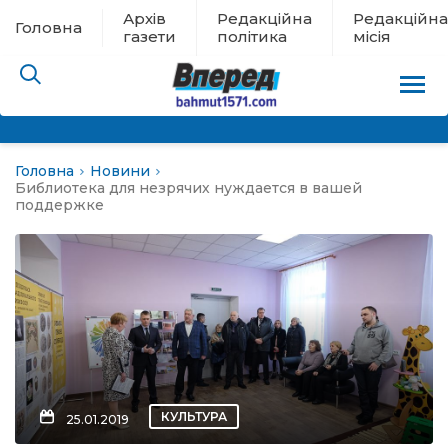
Архів
Редакційна
Редакційна
Головна
газети
політика
місія
Головна
Новини
пам’яті
Библиотека для незрячих нуждается в вашей
поддержке
 в евакуації
льство
ні новини
цина
КУЛЬТУРА
25.01.2019