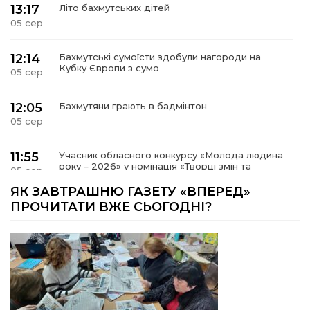
13:17
Літо бахмутських дітей
05 сер
12:14
Бахмутські сумоїсти здобули нагороди на
Кубку Європи з сумо
05 сер
12:05
Бахмутяни грають в бадмінтон
05 сер
11:55
Учасник обласного конкурсу «Молода людина
року – 2026» у номінація «Творці змін та
05 сер
можливостей» Владислав Воробйов
ЯК ЗАВТРАШНЮ ГАЗЕТУ «ВПЕРЕД»
ПРОЧИТАТИ ВЖЕ СЬОГОДНІ?
15:18
Мобільні клініки надали медичну допомогу 4
810 жителям Донеччини
03 сер
09:27
ВПО можуть не платити за частину
комунальних послуг: про що йдеться
03 сер
Досі ВПО? Юристка розповіла, коли