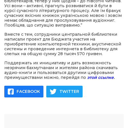
бібліотекарів, тепер у них щодня – до півсотні читачів.
Усі вони – активні, прагнуть розвиватися й бути в
курсі сучасного літературного процесу. Але їм бракує
сучасних якісних книжок українською мовою і зовсім
немає обладнання для прослуховування аудіокниг.
Пообіцяв, що ситуацію виправимо.”
Вместе с тем, сотрудники центральной библиотеки
написали проект для Бюджета участия на
приобретение компьютерной техники, акустической
системы и проведение интернета в библиотеку для
слепых на общую сумму 28 тысяч 570 гривен.
Поддержать их инициативу и дать возможность
незрячим бахмутчанам и жителям района скачивать
аудио-книги и пользоваться другими цифровыми
преимуществами можно, перейдя по
этой ссылке
.
FACEBOOK
TWITTER