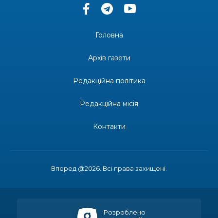
13:33
Юні мешканці Бахмутської громади у Харкові
долучилися до проєкту «Радість у дитячих
30 лип
усмішках»
Головна
13:27
Інформація про фінансування матеріальної
допомоги мешканцям Бахмутської міської
30 лип
Архів газети
територіальної громади
Редакційна політика
14:37
«Дві музи» у Рівному: свято краси, мистецтва
та натхнення!
28 лип
Редакційна місія
14:31
Зустріч провідних спортсменів і тренерів
Донеччини
Контакти
28 лип
14:23
Одна з найяскравіших постатей Бахмута –
Борис Сергійович Вальх, видатний лікар,
28 лип
епідеміолог, зоолог
Вперед @2026. Всі права захищені.
13:19
Бахмутських медичних працівників привітали з
професійним святом
25 лип
Розроблено