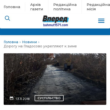
Архів
Редакційна
Редакційна
Головна
газети
політика
місія
Головна
Новини
пам’яті
Дорогу на Гладосово укрепляют к зиме
 в евакуації
льство
ні новини
цина
СУСПІЛЬСТВО
13.11.2018