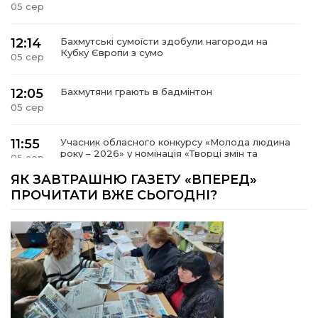
05 сер
12:14
Бахмутські сумоїсти здобули нагороди на
Кубку Європи з сумо
05 сер
12:05
Бахмутяни грають в бадмінтон
05 сер
11:55
Учасник обласного конкурсу «Молода людина
року – 2026» у номінація «Творці змін та
05 сер
можливостей» Владислав Воробйов
ЯК ЗАВТРАШНЮ ГАЗЕТУ «ВПЕРЕД»
ПРОЧИТАТИ ВЖЕ СЬОГОДНІ?
15:18
Мобільні клініки надали медичну допомогу 4
810 жителям Донеччини
03 сер
09:27
ВПО можуть не платити за частину
комунальних послуг: про що йдеться
03 сер
14:12
Досі ВПО? Юристка розповіла, коли
переселенці втрачають виплати та статус
01 сер