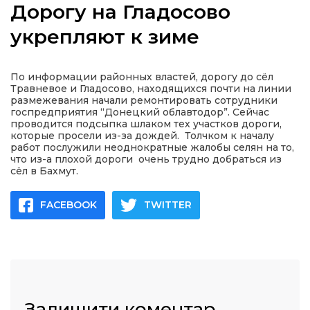
Дорогу на Гладосово
укрепляют к зиме
а
По информации районных властей, дорогу до сёл
Травневое и Гладосово, находящихся почти на линии
размежевания начали ремонтировать сотрудники
газети
госпредприятия “Донецкий облавтодор”. Сейчас
проводится подсыпка шлаком тех участков дороги,
которые просели из-за дождей. Толчком к началу
ійна політика
работ послужили неоднократные жалобы селян на то,
что из-а плохой дороги очень трудно добраться из
сёл в Бахмут.
ійна місія
FACEBOOK
TWITTER
ти
Залишити коментар