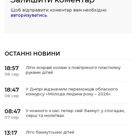
Щоб відправити коментар вам необхідно
авторизуватись
.
ОСТАННІ НОВИНИ
18:57
Літні яскраві колажі з повітряного пластиліну
руками дітей
08 сер
18:47
У Дніпрі відзначили переможців обласного
конкурсу «Молода людина року – 2026»
08 сер
08:47
У кожного з нас тепер свій Бахмут: у спогадах,
серці та молитвах
07 сер
13:17
Літо бахмутських дітей