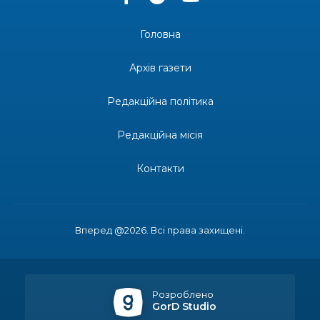
30 лип
усмішках»
Головна
13:27
Інформація про фінансування матеріальної
допомоги мешканцям Бахмутської міської
30 лип
Архів газети
територіальної громади
Редакційна політика
14:37
«Дві музи» у Рівному: свято краси, мистецтва
та натхнення!
28 лип
Редакційна місія
14:31
Зустріч провідних спортсменів і тренерів
Донеччини
Контакти
28 лип
14:23
Одна з найяскравіших постатей Бахмута –
Борис Сергійович Вальх, видатний лікар,
28 лип
епідеміолог, зоолог
Вперед @2026. Всі права захищені.
13:19
Бахмутських медичних працівників привітали з
професійним святом
25 лип
Розроблено
GorD Studio
13:10
Літо, враження, творчість