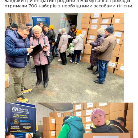
Завдяки цій ініціативі родини з Бахмутської громади
отримали 700 наборів з необхідними засобами гігієни.