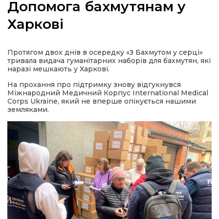
Допомога бахмутянам у
Харкові
а
Протягом двох днів в осередку «З Бахмутом у серці»
тривала видача гуманітарних наборів для бахмутян, які
наразі мешкають у Харкові.
газети
На прохання про підтримку знову відгукнувся
Міжнародний Медичний Корпус International Medical
Corps Ukraine, який не вперше опікується нашими
ійна політика
земляками.
ійна місія
ти