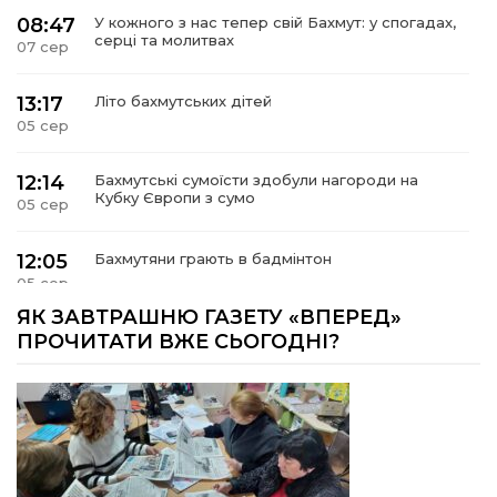
08:47
У кожного з нас тепер свій Бахмут: у спогадах,
серці та молитвах
07 сер
13:17
Літо бахмутських дітей
05 сер
12:14
Бахмутські сумоїсти здобули нагороди на
Кубку Європи з сумо
05 сер
12:05
Бахмутяни грають в бадмінтон
05 сер
ЯК ЗАВТРАШНЮ ГАЗЕТУ «ВПЕРЕД»
11:55
Учасник обласного конкурсу «Молода людина
ПРОЧИТАТИ ВЖЕ СЬОГОДНІ?
року – 2026» у номінація «Творці змін та
05 сер
можливостей» Владислав Воробйов
15:18
Мобільні клініки надали медичну допомогу 4
810 жителям Донеччини
03 сер