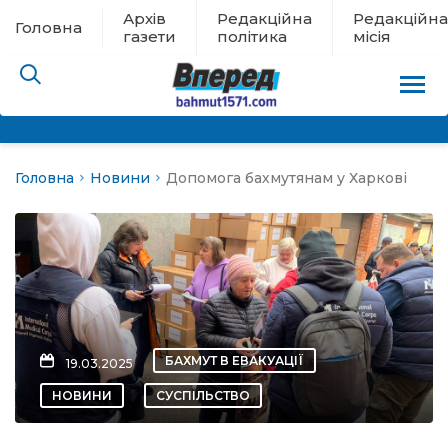
Архів
Редакційна
Редакційна
Головна
газети
політика
місія
Головна
Новини
Допомога бахмутянам у Харкові
пам’яті
 в евакуації
льство
ні новини
БАХМУТ В ЕВАКУАЦІЇ
19.03.2025
цина
НОВИНИ
СУСПІЛЬСТВО