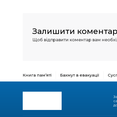
Залишити комента
Щоб відправити коментар вам необх
Книга пам’яті
Бахмут в евакуації
Сус
З
с
до