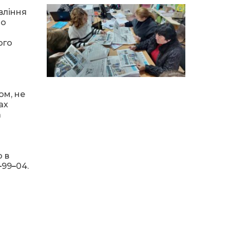
14:12
Досі ВПО? Юристка
розповіла, коли
вління
01 сер
переселенці втрачають
ро
виплати та статус
внутрішньо переміщеної
особи
ого
14:04
Учасниця обласного
конкурсу «Молода
01 сер
людина року – 2026» у
номінації «Пульс життя»
ом, не
Аліна Кулик
ах
а
15:58
Літо в Жовтих Водах
31 лип
 в
15:30
Бахмутяни відвідали
–
99
–
04.
Музей науки
31 лип
Національного
університету
«Полтавська політехніка
імені Юрія Кондратюка»
15:24
Бахмутянка Ірина