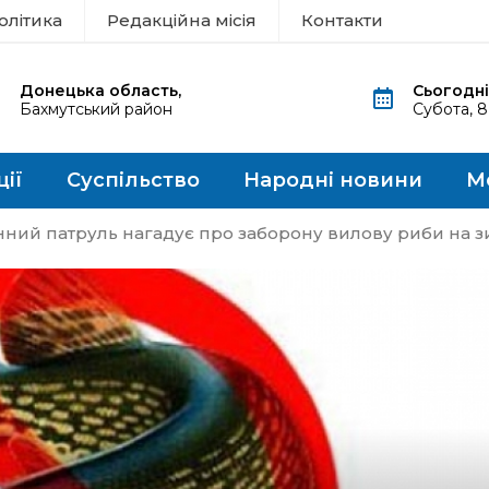
олітика
Редакційна місія
Контакти
Донецька область,
Сьогодні
Бахмутський район
Субота, 
ції
Суспільство
Народні новини
М
ий патруль нагадує про заборону вилову риби на з