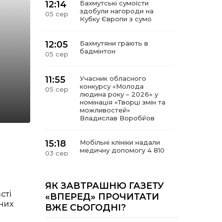
12:14
Бахмутські сумоїсти
здобули нагороди на
05 сер
Кубку Європи з сумо
12:05
Бахмутяни грають в
бадмінтон
05 сер
11:55
Учасник обласного
конкурсу «Молода
05 сер
людина року – 2026» у
номінація «Творці змін та
можливостей»
Владислав Воробйов
15:18
Мобільні клініки надали
медичну допомогу 4 810
03 сер
жителям Донеччини
09:27
ВПО можуть не платити
ЯК ЗАВТРАШНЮ ГАЗЕТУ
за частину комунальних
сті
03 сер
«ВПЕРЕД» ПРОЧИТАТИ
послуг: про що йдеться
них
ВЖЕ СЬОГОДНІ?