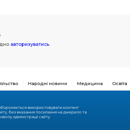
р
ідно
авторизуватись
.
пільство
Народні новини
Медицина
Освіта
абороняється використовувати контент
айту, без вказання посилання на джерело та
зволу адміністрації сайту.