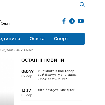
:
8 Серпня
едицина
Освіта
Спорт
имувальних ямах
ОСТАННІ НОВИНИ
08:47
У кожного з нас тепер
свій Бахмут: у спогадах,
07 сер
серці та молитвах
13:17
Літо бахмутських дітей
05 сер