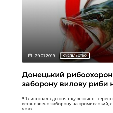
29.01.2019
СУСПІЛЬСТВО
Донецький рибоохорон
заборону вилову риби 
З 1 листопада до початку весняно
–
нересто
встановлено заборону на промисловий, л
ямах.