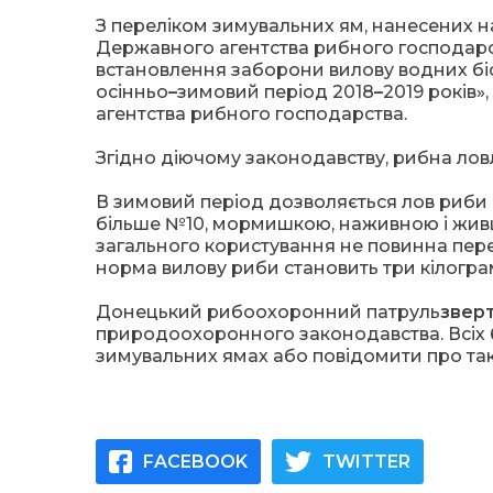
З переліком зимувальних ям, нанесених н
Державного агентства рибного господарств
встановлення заборони вилову водних біо
осінньо
–
зимовий період 2018
–
2019 років
агентства рибного господарства.
Згідно діючому законодавству, рибна лов
В зимовий період дозволяється лов риби 
більше №10, мормишкою, наживною і живце
загального користування не повинна пер
норма вилову риби становить три кілогра
Донецький рибоохоронний патруль
зверт
природоохоронного законодавства. Всіх
зимувальних ямах або повідомити про так
FACEBOOK
TWITTER