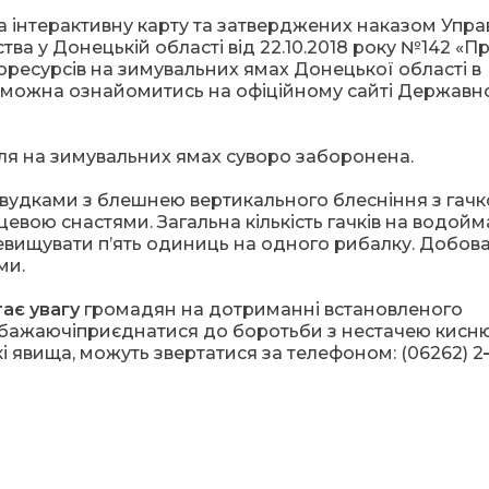
а інтерактивну карту та затверджених наказом Упра
а у Донецькій області від 22.10.2018 року №142 «П
ресурсів на зимувальних ямах Донецької області в
», можна ознайомитись на офіційному сайті Державн
ля на зимувальних ямах суворо заборонена.
вудками з блешнею вертикального блесніння з гачк
вою снастями. Загальна кількість гачків на водойм
евищувати п’ять одиниць на одного рибалку. Добов
ми.
ає увагу
громадян на дотриманні встановленого
 бажаючіприєднатися до боротьби з нестачею кисню
і явища, можуть звертатися за телефоном: (06262) 2