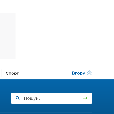
Денисенко бере участь у
31 лип
конкурсі «Молода
людина року – 2026»
13:40
“Серпневі свята” – Клуб з
народознавства
30 лип
“Народний календар”
13:33
Юні мешканці
Бахмутської громади у
30 лип
Харкові долучилися до
проєкту «Радість у
дитячих усмішках»
Спорт
Вгору
13:27
Інформація про
фінансування
30 лип
матеріальної допомоги
мешканцям Бахмутської
міської територіальної
громади
14:37
«Дві музи» у Рівному:
свято краси, мистецтва
28 лип
та натхнення!