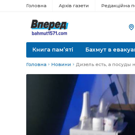
Головна
Архів газети
Редакційна п
Книга пам’яті
Бахмут в евакуа
Головна
Новини
Дизель есть, а посуды 