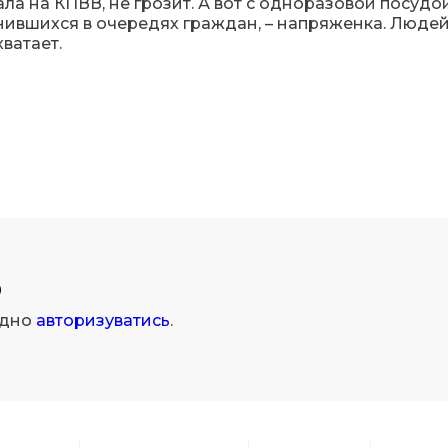
ала на КПВВ, не грозит. А вот с одноразовой посудо
ившихся в очередях граждан, – напряженка. Люде
ватает.
р
ідно
авторизуватись
.