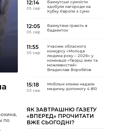
12:14
Бахмутські сумоїсти
здобули нагороди на
05 сер
Кубку Європи з сумо
12:05
Бахмутяни грають в
бадмінтон
05 сер
11:55
Учасник обласного
конкурсу «Молода
05 сер
людина року – 2026» у
номінація «Творці змін та
можливостей»
Владислав Воробйов
на
15:18
Мобільні клініки надали
медичну допомогу 4 810
03 сер
жителям Донеччини
09:27
ВПО можуть не платити
ЯК ЗАВТРАШНЮ ГАЗЕТУ
за частину комунальних
охина,
03 сер
«ВПЕРЕД» ПРОЧИТАТИ
послуг: про що йдеться
ы по
ВЖЕ СЬОГОДНІ?