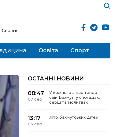
7 Серпня
едицина
Освіта
Спорт
ОСТАННІ НОВИНИ
08:47
У кожного з нас тепер
свій Бахмут: у спогадах,
07 сер
серці та молитвах
13:17
Літо бахмутських дітей
05 сер