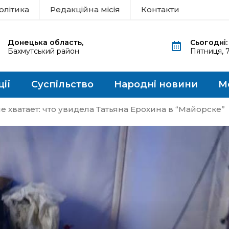
олітика
Редакційна місія
Контакти
Донецька область,
Сьогодні:
Бахмутський район
Пятниця, 
ції
Суспільство
Народні новини
М
не хватает: что увидела Татьяна Ерохина в “Майорске”