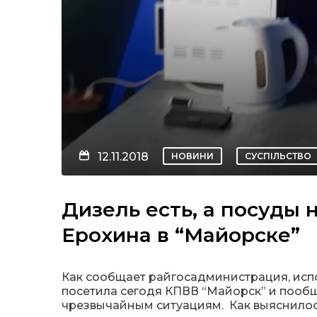
12.11.2018
НОВИНИ
СУСПІЛЬСТВО
Дизель есть, а посуды 
Ерохина в “Майорске”
Как сообщает райгосадминистрация, исп
посетила сегодя КПВВ “Майорск” и пооб
чрезвычайным ситуациям. Как выяснилось