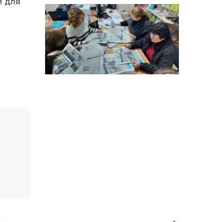
14:12
Досі ВПО? Юристка
й для
розповіла, коли
й
01 сер
переселенці втрачають
виплати та статус
внутрішньо переміщеної
особи
14:04
Учасниця обласного
конкурсу «Молода
01 сер
людина року – 2026» у
номінації «Пульс життя»
Аліна Кулик
15:58
Літо в Жовтих Водах
31 лип
15:30
Бахмутяни відвідали
Музей науки
31 лип
Національного
університету
«Полтавська політехніка
імені Юрія Кондратюка»
15:24
Бахмутянка Ірина