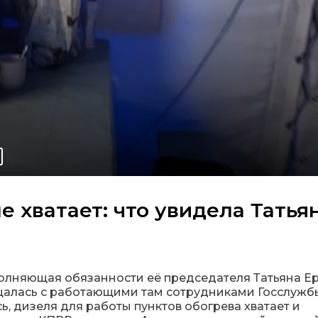
не хватает: что увидела Татья
олняющая обязанности её председателя Татьяна Ер
щалась с работающими там сотрудниками Госслужб
, дизеля для работы пунктов обогрева хватает и