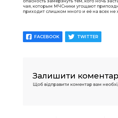
опасность замерзнуть тем, кого ночь заст
чая, которым МЧСники угощают припоздн
приходит слишком много и её на всех не х
FACEBOOK
TWITTER
Залишити комента
Щоб відправити коментар вам необх