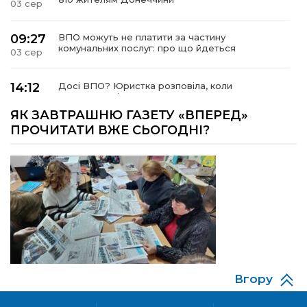
03 сер
09:27
ВПО можуть не платити за частину
комунальних послуг: про що йдеться
03 сер
14:12
Досі ВПО? Юристка розповіла, коли
переселенці втрачають виплати та статус
01 сер
внутрішньо переміщеної особи
ЯК ЗАВТРАШНЮ ГАЗЕТУ «ВПЕРЕД»
ПРОЧИТАТИ ВЖЕ СЬОГОДНІ?
14:04
Учасниця обласного конкурсу «Молода
людина року – 2026» у номінації «Пульс життя»
01 сер
Аліна Кулик
15:58
Літо в Жовтих Водах
31 лип
15:30
Бахмутяни відвідали Музей науки
Національного університету «Полтавська
31 лип
політехніка імені Юрія Кондратюка»
Вгору
15:24
Бахмутянка Ірина Денисенко бере участь у