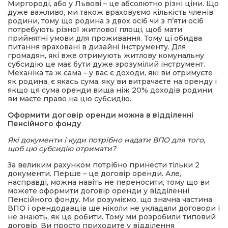
Миргороді, або у Львові – це абсолютно різні ціни. Що
дуже важливо, ми також враховуємо кількість членів
родини, тому що родина з двох осіб чи з п’яти осіб
потребують різної житлової площі, щоб мати
прийнятні умови для проживання. Тому ці обидва
питання враховані в дизайні інструменту. Для
громадян, які вже отримують житлову комунальну
субсидію це має бути дуже зрозумілий інструмент.
Механіка та ж сама – у вас є доходи, які ви отримуєте
як родина, є якась сума, яку ви витрачаєте на оренду і
якщо ця сума оренди вища ніж 20% доходів родини,
ви маєте право на цю субсидію.
Оформити договір оренди можна в відділенні
Пенсійного фонду
Які документи і куди потрібно надати ВПО для того,
щоб цю субсидію отримати?
За великим рахунком потрібно принести тільки 2
документи. Перше – це договір оренди. Але,
насправді, можна навіть не переносити, тому що ви
можете оформити договір оренди у відділенні
Пенсійного фонду. Ми розуміємо, що значна частина
ВПО і орендодавців ще ніколи не укладали договори і
не знають, як це робити. Тому ми розробили типовий
договір. Ви просто приходите у відділення