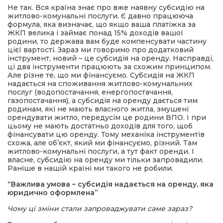
Не так. Вся країна знає про вже наявну субсидію на
житлово-комунальні послуги. Є давно працююча
формула, яка визначає, що якщо ваша платіжка за
ЖКП велика і займає понад 15% доходів вашої
родини, то держава вам буде компенсувати частину
цієї вартості. Зараз ми говоримо про додатковий
інструмент, новий – це субсидія на оренду. Насправді,
ці два інструменти працюють за схожим принципом.
Але різне те, що ми фінансуємо. Субсидія на ЖКП
надається на споживання житлово-комунальних
послуг (водопостачання, енергопостачання,
газопостачання), а субсидія на оренду дається тим
родинам, які не мають власного житла, змушені
орендувати житло, передусім це родини ВПО. І при
цьому не мають достатньо доходів для того, щоб
фінансувати цю оренду. Тому механіка інструментів
схожа, але об’єкт, який ми фінансуємо, різний. Там
житлово-комунальні послуги, а тут факт оренди. І
власне, субсидію на оренду ми тільки запровадили.
Раніше в нашій країні ми такого не робили.
“Важлива умова – субсидія надається на оренду, яка
юридично оформлена”
Чому ці зміни стали запроваджувати саме зараз?