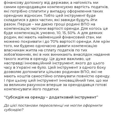
фінансову допомогу від держави, а натомість ми
самим орендодавцям компенсуємо вартість податків,
які потрібно сплатити у випадку оформлення таких
орендних відносин. Тобто цей інструмент буде
складатися з двох частин, які завжди будуть йти
разом. Перше – ми даємо гроші родині ВПО на
компенсацію частини вартості оренди. Для когось це
буде компенсація, умовно, 10, 15, 50%. А для деяких
родин, які мають найменший фінансовий стан, ми
можемо покривати і до 70% вартості оренди. Але крім
того, ми будемо одночасно давати компенсацію
власникам житла на сплату податків по тих
зобов’язаннях, які в них виникають внаслідок надання
такого житла в оренду. Це дуже важливо, це
насправді інноваційний інструмент, якого до цього
часу в Україні не було. Цей інструмент з одного боку
дозволяє допомагати цільово родинам ВПО, які не
мають коштів самостійно оплачувати повністю оренду.
І при цьому цей інструмент інноваційний тим, що ми
за великим рахунком вперше за орендодавця готові
компенсувати його податки.
“Субсидія на оренду – додатковий інструмент”
До цієї постанови переселенці не могли оформити
субсидію?