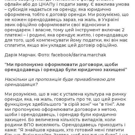
офлайн або до ЦНАПу і подати заяву. Є важлива умова
– субсидія надається на оренду, яка юридично
оформлена, тобто є договір оренди. Ми розуміємо, що
не кожен орендодавець зараз, на жаль, в Україні
звик офіційно оформлювати свої відносини з
орендарем. І власне, тому цей інструмент включає 2
платежі – і родині, яка орендує житло, і орендодавцю
для того, щоб компенсувати йому податки, які він має
сплатити, якщо він укладає цей договір офіційно.
Дарія Марчак. Фото: facebook/darina.marchak
“Ми пропонуємо оформлювати договори, щоби
орендодавець і орендар були юридично захищені”
Наскільки ця пропозиція буде привабливою для
орендодавця?
Ми розуміємо, що в нас є усталена культура на ринку
оренди, яка, на жаль, говорить про те, що цей ринок
функціонує здебільшого “в сірій зоні” чи “в тіні”. Але
ми пропонуємо оформлювати договори з метою,
щоби і орендодавець, і орендар були юридично
захищені. Бо величезна кількість випадків, коли
родини ВПО виселяють. Орендодавець приходить і
каже: “Я знайшов кращих, хто готовий мені платити