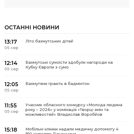
ОСТАННІ НОВИНИ
13:17
Літо бахмутських дітей
05 сер
12:14
Бахмутські сумоїсти здобули нагороди на
Кубку Європи з сумо
05 сер
12:05
Бахмутяни грають в бадмінтон
05 сер
11:55
Учасник обласного конкурсу «Молода людина
року – 2026» у номінація «Творці змін та
05 сер
можливостей» Владислав Воробйов
15:18
Мобільні клініки надали медичну допомогу 4
810 жителям Донеччини