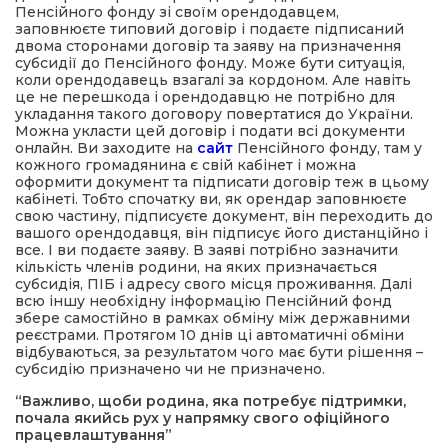
Пенсійного фонду зі своїм орендодавцем,
заповнюєте типовий договір і подаєте підписаний
двома сторонами договір та заяву на призначення
субсидії до Пенсійного фонду. Може бути ситуація,
коли орендодавець взагалі за кордоном. Але навіть
це не перешкода і орендодавцю не потрібно для
укладання такого договору повертатися до України.
Можна укласти цей договір і подати всі документи
онлайн. Ви заходите на
сайт
Пенсійного фонду, там у
кожного громадянина є свій кабінет і можна
оформити документ та підписати договір теж в цьому
кабінеті. Тобто спочатку ви, як орендар заповнюєте
свою частину, підписуєте документ, він переходить до
вашого орендодавця, він підписує його дистанційно і
все. І ви подаєте заяву. В заяві потрібно зазначити
кількість членів родини, на яких призначається
субсидія, ПІБ і адресу свого місця проживання. Далі
всю іншу необхідну інформацію Пенсійний фонд
збере самостійно в рамках обміну між державними
реєстрами. Протягом 10 днів ці автоматичні обміни
відбуваються, за результатом чого має бути рішення –
субсидію призначено чи не призначено.
“Важливо, щоби родина, яка потребує підтримки,
почала якийсь рух у напрямку свого офіційного
працевлаштування”