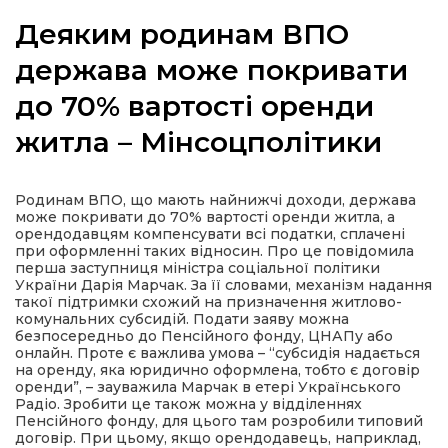
Деяким родинам ВПО
держава може покривати
до 70% вартості оренди
а
житла – Мінсоцполітики
газети
Родинам ВПО, що мають найнижчі доходи, держава
ійна політика
може покривати до 70% вартості оренди житла, а
орендодавцям компенсувати всі податки, сплачені
при оформленні таких відносин. Про це повідомила
ійна місія
перша заступниця міністра соціальної політики
України Дарія Марчак. За її словами, механізм надання
такої підтримки схожий на призначення житлово-
ти
комунальних субсидій. Подати заяву можна
безпосередньо до Пенсійного фонду, ЦНАПу або
онлайн. Проте є важлива умова – “субсидія надається
на оренду, яка юридично оформлена, тобто є договір
оренди”, – зауважила Марчак в етері Українського
Радіо. Зробити це також можна у відділеннях
Пенсійного фонду, для цього там розробили типовий
договір. При цьому, якщо орендодавець, наприклад,