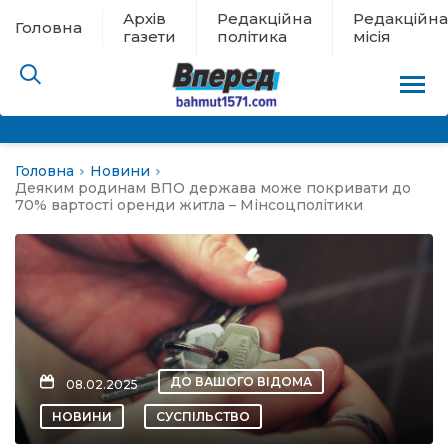
Архів
Редакційна
Редакційна
Головна
газети
політика
місія
Головна
Новини
пам’яті
Деяким родинам ВПО держава може покривати до
70% вартості оренди житла – Мінсоцполітики
 в евакуації
льство
ні новини
ДО ВАШОГО ВІДОМА
08.02.2025
цина
НОВИНИ
СУСПІЛЬСТВО