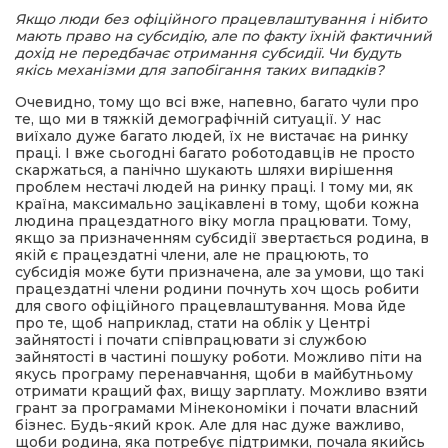
Якщо люди без офіційного працевлаштування і нібито
мають право на субсидію, але по факту їхній фактичний
дохід не передбачає отримання субсидії. Чи будуть
якісь механізми для запобігання таких випадків?
Очевидно, тому що всі вже, напевно, багато чули про
те, що ми в тяжкій демографічній ситуації. У нас
виїхало дуже багато людей, їх не вистачає на ринку
праці. І вже сьогодні багато роботодавців не просто
скаржаться, а панічно шукають шляхи вирішення
проблем нестачі людей на ринку праці. І тому ми, як
країна, максимально зацікавлені в тому, щоби кожна
людина працездатного віку могла працювати. Тому,
якщо за призначенням субсидії звертається родина, в
якій є працездатні члени, але не працюють, то
субсидія може бути призначена, але за умови, що такі
працездатні члени родини почнуть хоч щось робити
для свого офіційного працевлаштування. Мова йде
про те, щоб наприклад, стати на облік у Центрі
зайнятості і почати співпрацювати зі службою
зайнятості в частині пошуку роботи. Можливо піти на
якусь програму перенавчання, щоби в майбутньому
отримати кращий фах, вищу зарплату. Можливо взяти
грант за програмами Мінекономіки і почати власний
бізнес. Будь-який крок. Але для нас дуже важливо,
щоби родина, яка потребує підтримки, почала якийсь