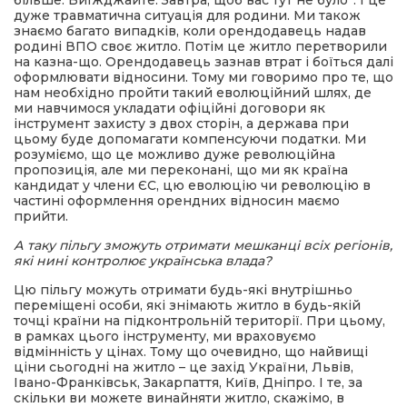
більше. Виїжджайте. Завтра, щоб вас тут не було”. І це
дуже травматична ситуація для родини. Ми також
знаємо багато випадків, коли орендодавець надав
родині ВПО своє житло. Потім це житло перетворили
на казна-що. Орендодавець зазнав втрат і боїться далі
оформлювати відносини. Тому ми говоримо про те, що
нам необхідно пройти такий еволюційний шлях, де
ми навчимося укладати офіційні договори як
інструмент захисту з двох сторін, а держава при
цьому буде допомагати компенсуючи податки. Ми
розуміємо, що це можливо дуже революційна
пропозиція, але ми переконані, що ми як країна
кандидат у члени ЄС, цю еволюцію чи революцію в
частині оформлення орендних відносин маємо
прийти.
А таку пільгу зможуть отримати мешканці всіх регіонів,
які нині контролює українська влада?
Цю пільгу можуть отримати будь-які внутрішньо
переміщені особи, які знімають житло в будь-якій
точці країни на підконтрольній території. При цьому,
в рамках цього інструменту, ми враховуємо
відмінність у цінах. Тому що очевидно, що найвищі
ціни сьогодні на житло – це захід України, Львів,
Івано-Франківськ, Закарпаття, Київ, Дніпро. І те, за
скільки ви можете винайняти житло, скажімо, в