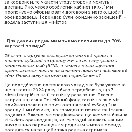
за кордоном, то укласти угоду сторони можуть і
дистанційно, через особистий кабінет ПФУ. “Ми
пропонуємо оформлювати договори з метою, щоби і
орендодавець, і орендар були юридично захищені”, –
додала заступниця міністра.
“Для деяких родин ми можемо покривати до 70%
вартості оренди”
29 січня стартував експериментальний проєкт з
надання субсидії на оренду житла для внутрішньо
переміщених осіб (ВПО), а також з відшкодування
орендодавцям коштів за сплачені податки і військовий
збір. Якими документами це передбачено?
Це передбачено постановою уряду, яка була ухвалена
ще в жовтні 2024 року. І було передбачено, що 3
місяці потрібно на її технічну реалізацію. Власне,
наприкінці січня Пенсійний фонд технічно вже міг
приймати заяви на призначення такої субсидії на
оренду. І ми бачимо, що громадяни почали такі заяви
подавати. Власне, ми сподіваємося, що якомога більша
кількість орендодавців, які сьогодні надають нашим
внутрішньо переміщеним родинам житло в оренду
погодяться на те, щоби така родина отримала