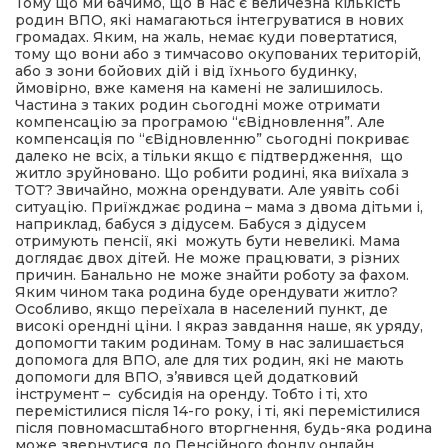
Тому що ми бачимо, що в нас є величезна кількість
родин ВПО, які намагаються інтегруватися в нових
громадах. Яким, на жаль, немає куди повертатися,
тому що вони або з тимчасово окупованих територій,
або з зони бойових дій і від їхнього будинку,
ймовірно, вже каменя на камені не залишилось.
Частина з таких родин сьогодні може отримати
компенсацію за програмою “єВідновлення”. Але
компенсація по “єВідновленню” сьогодні покриває
далеко не всіх, а тільки якщо є підтвердження, що
житло зруйновано. Що робити родині, яка виїхала з
ТОТ? Звичайно, можна орендувати. Але уявіть собі
ситуацію. Приїжджає родина – мама з двома дітьми і,
наприклад, бабуся з дідусем. Бабуся з дідусем
отримують пенсії, які можуть бути невеликі. Мама
доглядає двох дітей. Не може працювати, з різних
причин. Банально не може знайти роботу за фахом.
Яким чином така родина буде орендувати житло?
Особливо, якщо переїхала в населений пункт, де
високі орендні ціни. І якраз завдання наше, як уряду,
допомогти таким родинам. Тому в нас залишається
допомога для ВПО, але для тих родин, які не мають
допомоги для ВПО, з’явився цей додатковий
інструмент – субсидія на оренду. Тобто і ті, хто
перемістилися після 14-го року, і ті, які перемістилися
після повномасштабного вторгнення, будь-яка родина
може звернутися до Пенсійного фонду онлайн,