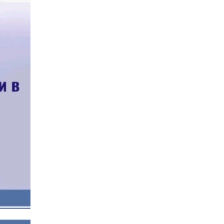
14:31
Зустріч провідних
спортсменів і тренерів
28 лип
Донеччини
14:23
Одна з найяскравіших
постатей Бахмута –
28 лип
Борис Сергійович Вальх,
видатний лікар,
епідеміолог, зоолог
13:19
Бахмутських медичних
працівників привітали з
25 лип
професійним святом
13:10
Літо, враження, творчість
24 лип
14:38
Кабмін запровадив
персональне
23 лип
фінансування соцпослуг
для ВПО: кошти