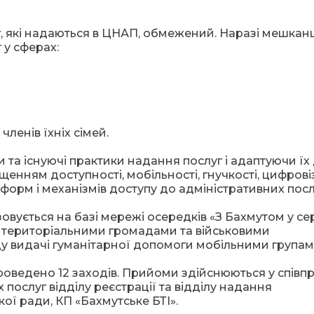
уг, які надаються в ЦНАП, обмежений. Наразі мешкан
 у сферах:
членів їхніх сімей.
а існуючі практики надання послуг і адаптуючи їх
енням доступності, мобільності, гнучкості, цифровіз
орм і механізмів доступу до адміністративних посл
вується на базі мережі осередків «З Бахмутом у сер
ми територіальними громадами та військовими
оду видачі гуманітарної допомоги мобільними групам
оведено 12 заходів. Прийоми здійснюються у співпр
ослуг відділу реєстрації та відділу надання
ої ради, КП «Бахмутське БТІ».