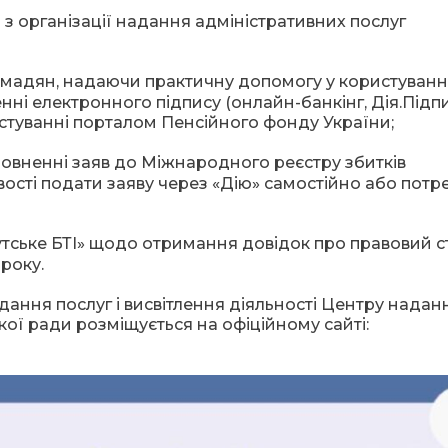
 організації надання адміністративних послуг
омадян, надаючи практичну допомогу у користуванн
ні електронного підпису (онлайн-банкінг, Дія.Підпи
истуванні порталом Пенсійного фонду України;
повненні заяв до Міжнародного реєстру збитків
ості подати заяву через «Дію» самостійно або потр
утське БТІ» щодо отримання довідок про правовий с
року.
ання послуг і висвітлення діяльності Центру надан
кої ради розміщується на офіційному сайті: