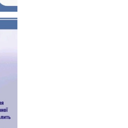
12:16
Бахмутяни взяли участь у
фестивалі «Ількові
20 лип
забави»
20:28
Як юні бахмутяни Латвією
подорожували
17 лип
20:11
Політика у сфері ВПО
переходить до
17 лип
Мінрозвитку
16:12
Допомога має бути
справедливою, – нардеп
15 лип
розповів, навіщо оновили
закон про права для ВПО
16:03
Бахмутянка Тетяна
Бурикіна продовжує
15 лип
навчати дітей орігамі