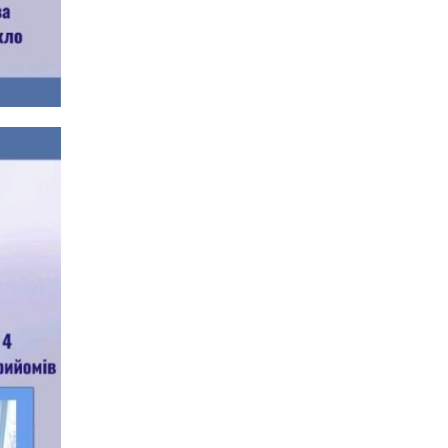
06:41
Молодший сержант
Сергій Володимирович
15 лип
Печененко, позивний
Бахмут, 11.02.1984 –
05.12.2025
18:28
Пенсія 8400 грн і робота:
коли виплату допомоги
14 лип
для ВПО можуть
продовжити
18:24
В Україні створять
Координаційну раду з
14 лип
питань ВПО та
повернення українців із-
за кордону
18:15
Бахмутський код на
Гощанщині: коли традиції
14 лип
єднають громади
17:25
Маленькі бахмутяни у
Музеї роботів
10 лип