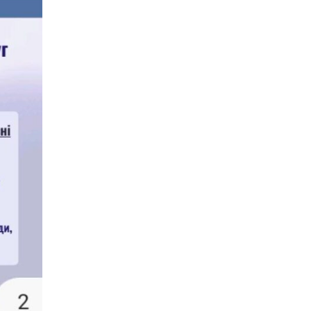
надходитимуть на
спецрахунки
16:39
Іпотеку для ВПО
спростили, але з одним
22 лип
нюансом: деталі
оновленої “єОселі”
16:34
Перемога бахмутян на
фіналі Кубка України з
22 лип
легкоатлетичних метань
14:44
Бахмутяни грали в
парковий волейбол…
21 лип
13:17
Пишіть листи самому
собі, або як уникнути
21 лип
маніпуляцій без
конфліктів
12:41
Коли говорять гармати,
музи не мовчать
20 лип