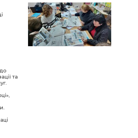
14:12
Досі ВПО? Юристка
розповіла, коли
01 сер
переселенці втрачають
ці
виплати та статус
внутрішньо переміщеної
особи
14:04
Учасниця обласного
конкурсу «Молода
01 сер
людина року – 2026» у
номінації «Пульс життя»
Аліна Кулик
 до
15:58
Літо в Жовтих Водах
ації та
31 лип
уг.
ці»,
15:30
Бахмутяни відвідали
Музей науки
31 лип
Національного
и.
університету
«Полтавська політехніка
аці
імені Юрія Кондратюка»
15:24
Бахмутянка Ірина