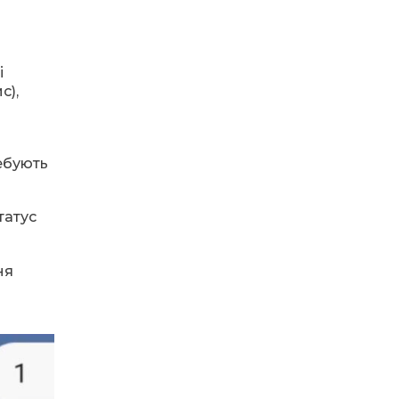
Денисенко бере участь у
31 лип
конкурсі «Молода
людина року – 2026»
і
13:40
“Серпневі свята” – Клуб з
с),
народознавства
30 лип
“Народний календар”
13:33
Юні мешканці
ебують
Бахмутської громади у
30 лип
Харкові долучилися до
проєкту «Радість у
дитячих усмішках»
татус
13:27
Інформація про
фінансування
ня
30 лип
матеріальної допомоги
мешканцям Бахмутської
міської територіальної
громади
14:37
«Дві музи» у Рівному:
свято краси, мистецтва
28 лип
та натхнення!