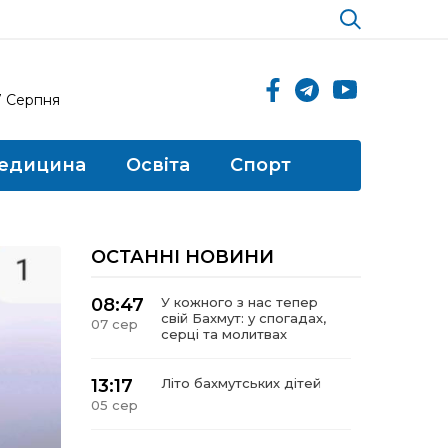
7 Серпня
едицина
Освіта
Спорт
ОСТАННІ НОВИНИ
08:47
У кожного з нас тепер
свій Бахмут: у спогадах,
07 сер
серці та молитвах
13:17
Літо бахмутських дітей
05 сер