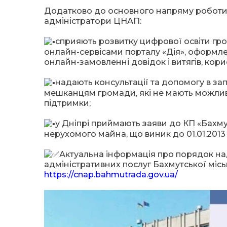
Додатково до основного напряму роботи з
адміністратори ЦНАП:
сприяють розвитку цифрової освіти гр
онлайн-сервісами порталу «Дія», оформлен
онлайн-замовленні довідок і витягів, кор
надають консультації та допомогу в за
мешканцям громади, які не мають можлив
підтримки;
у Дніпрі приймають заяви до КП «Бахм
нерухомого майна, що виник до 01.01.2013 
Актуальна інформація про порядок над
адміністративних послуг Бахмутської місь
https://cnap.bahmutrada.gov.ua/