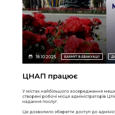
18.10.2025
БАХМУТ В ЕВАКУАЦІЇ
Д
ЦНАП працює
У містах найбільшого зосередження мешка
створені робочі місця адміністраторів Ц
надання послуг.
Це дозволило зберегти доступ до адмініс