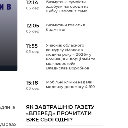
12:14
Бахмутські сумоїсти
здобули нагороди на
05 сер
Кубку Європи з сумо
12:05
Бахмутяни грають в
бадмінтон
05 сер
11:55
Учасник обласного
конкурсу «Молода
05 сер
людина року – 2026» у
номінація «Творці змін та
можливостей»
Владислав Воробйов
15:18
Мобільні клініки надали
медичну допомогу 4 810
03 сер
жителям Донеччини
09:27
ВПО можуть не платити
ЯК ЗАВТРАШНЮ ГАЗЕТУ
дян із
за частину комунальних
03 сер
«ВПЕРЕД» ПРОЧИТАТИ
послуг: про що йдеться
ВЖЕ СЬОГОДНІ?
 умовах