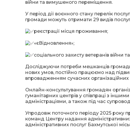
війни та вимушеного переміщення.
У період дії воєнного стану перелік посл
громади можуть отримати 29 видів послуг
реєстрації місця проживання;
«єВідновлення»;
соціального захисту ветеранів війни та 
Досліджуючи потреби мешканців громади т
нових умов, постійно працюємо над підвищ
впровадженням сучасних організаційних ф
Онлайн-консультування громадян організо
гуманітарних центрів у співпраці з інши
адміністраціями, а також під час супров
Упродовж поточного періоду 2025 року пр
команд Центру надання адміністративних п
адміністративних послуг Бахмутської міськ