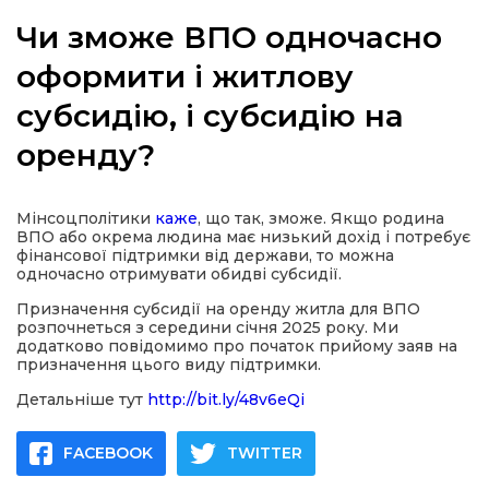
Чи зможе ВПО одночасно
оформити і житлову
субсидію, і субсидію на
а
оренду?
газети
Мінсоцполітики
каже
, що так, зможе. Якщо родина
ійна політика
ВПО або окрема людина має низький дохід і потребує
фінансової підтримки від держави, то можна
одночасно отримувати обидві субсидії.
ійна місія
Призначення субсидії на оренду житла для ВПО
розпочнеться з середини січня 2025 року. Ми
ти
додатково повідомимо про початок прийому заяв на
призначення цього виду підтримки.
Детальніше тут
http://bit.ly/48v6eQi
FACEBOOK
TWITTER