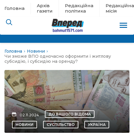
Архів
Редакційна
Редакційна
Головна
газети
політика
місія
Головна
Новини
пам’яті
Чи зможе ВПО одночасно оформити і житлову
субсидію, і субсидію на оренду?
 в евакуації
льство
ні новини
ДО ВАШОГО ВІДОМА
02.11.2024
цина
НОВИНИ
СУСПІЛЬСТВО
УКРАЇНА