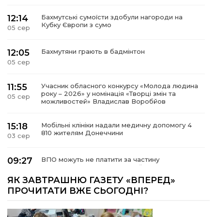
12:14
Бахмутські сумоїсти здобули нагороди на
Кубку Європи з сумо
05 сер
12:05
Бахмутяни грають в бадмінтон
05 сер
11:55
Учасник обласного конкурсу «Молода людина
року – 2026» у номінація «Творці змін та
05 сер
можливостей» Владислав Воробйов
15:18
Мобільні клініки надали медичну допомогу 4
810 жителям Донеччини
03 сер
09:27
ВПО можуть не платити за частину
комунальних послуг: про що йдеться
03 сер
ЯК ЗАВТРАШНЮ ГАЗЕТУ «ВПЕРЕД»
ПРОЧИТАТИ ВЖЕ СЬОГОДНІ?
14:12
Досі ВПО? Юристка розповіла, коли
переселенці втрачають виплати та статус
01 сер
внутрішньо переміщеної особи