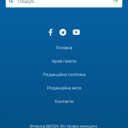
13:27
Інформація про фінансування матеріальної
допомоги мешканцям Бахмутської міської
30 лип
територіальної громади
14:37
«Дві музи» у Рівному: свято краси, мистецтва
та натхнення!
28 лип
Головна
14:31
Зустріч провідних спортсменів і тренерів
Донеччини
Архів газети
28 лип
Редакційна політика
14:23
Одна з найяскравіших постатей Бахмута –
Борис Сергійович Вальх, видатний лікар,
28 лип
епідеміолог, зоолог
Редакційна місія
13:19
Бахмутських медичних працівників привітали з
Контакти
професійним святом
25 лип
13:10
Літо, враження, творчість
24 лип
Вперед @2026. Всі права захищені.