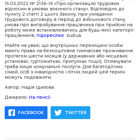
15.03.2022 № 2136-ІХ «Про організацію трудових
відносин в умовах воєнного стану». Відповідно до
пункту 2 статті 2 цього Закону, при укладенні
трудового договору в період дії військового стану
умова про випробування працівника при прийомі на
роботу може встановлюватись для будь-якої категорії
працівників,
підкреслює
sud.ua.
Майте на увазі, що внутрішньо переміщені особи
мають право на безкоштовне тимчасове проживання
протягом шести місяців (у державних або місцевих
установах, гуртожитках, притулках тощо). Оплачувати
треба лише комунальні послуги. Для багатодітних
сімей, осіб з інвалідністю і літніх людей цей термін
можуть подовжити.
Автор: Надія Ідилова
Джерело:
На пенсії
FACEBOOK
TWITTER