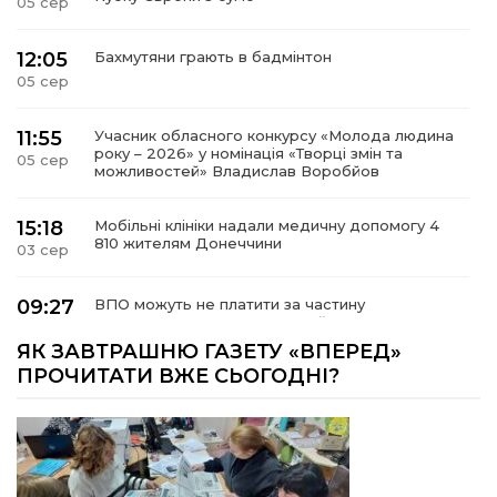
05 сер
12:05
Бахмутяни грають в бадмінтон
05 сер
11:55
Учасник обласного конкурсу «Молода людина
року – 2026» у номінація «Творці змін та
05 сер
можливостей» Владислав Воробйов
15:18
Мобільні клініки надали медичну допомогу 4
810 жителям Донеччини
03 сер
09:27
ВПО можуть не платити за частину
комунальних послуг: про що йдеться
03 сер
ЯК ЗАВТРАШНЮ ГАЗЕТУ «ВПЕРЕД»
ПРОЧИТАТИ ВЖЕ СЬОГОДНІ?
14:12
Досі ВПО? Юристка розповіла, коли
переселенці втрачають виплати та статус
01 сер
внутрішньо переміщеної особи
14:04
Учасниця обласного конкурсу «Молода
людина року – 2026» у номінації «Пульс життя»