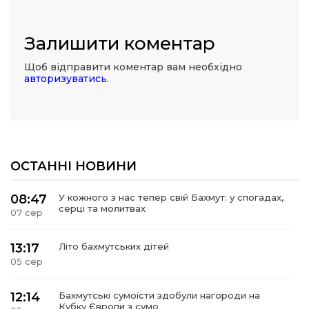
Залишити коментар
Щоб відправити коментар вам необхідно
авторизуватись
.
ОСТАННІ НОВИНИ
08:47
У кожного з нас тепер свій Бахмут: у спогадах,
серці та молитвах
07 сер
13:17
Літо бахмутських дітей
05 сер
12:14
Бахмутські сумоїсти здобули нагороди на
Кубку Європи з сумо