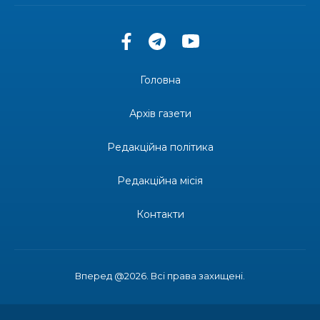
допомоги мешканцям Бахмутської міської
30 лип
територіальної громади
14:37
«Дві музи» у Рівному: свято краси, мистецтва
та натхнення!
28 лип
Головна
14:31
Зустріч провідних спортсменів і тренерів
Донеччини
Архів газети
28 лип
Редакційна політика
14:23
Одна з найяскравіших постатей Бахмута –
Борис Сергійович Вальх, видатний лікар,
28 лип
епідеміолог, зоолог
Редакційна місія
13:19
Бахмутських медичних працівників привітали з
Контакти
професійним святом
25 лип
13:10
Літо, враження, творчість
24 лип
Вперед @2026. Всі права захищені.
14:38
Кабмін запровадив персональне фінансування