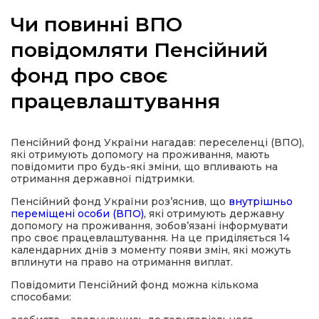
Чи повинні ВПО
повідомляти Пенсійний
фонд про своє
а
працевлаштування
газети
Пенсійний фонд України нагадав: переселенці (ВПО),
ійна політика
які отримують допомогу на проживання, мають
повідомити про будь-які зміни, що впливають на
отримання державної підтримки.
ійна місія
Пенсійний фонд України роз’яснив, що
внутрішньо
переміщені особи (ВПО),
які отримують державну
ти
допомогу на проживання, зобов’язані інформувати
про своє працевлаштування. На це приділяється 14
календарних днів з моменту появи змін, які можуть
вплинути на право на отримання виплат.
Повідомити Пенсійний фонд можна кількома
способами: