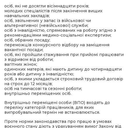
осіб, які не досягли вісімнадцяти років;
молодих спеціалістів після закінчення вищих
навчальних закладів;
осіб, звільнених у запас із військової чи
альтернативної (невійськової) служби;
осіб з інвалідністю, спрямованих на роботу згідно з
рекомендаціями медико-соціальної експертизи;
осіб, обраних посаду;
переможців конкурсного відбору на заміщення
вакантної посади;
осіб, які пройшли стажування при прийомі працювати
з відривом від роботи;
вагітних жінок;
одиноких матерів, які мають дитину до чотирнадцяти
років або дитину з інвалідністю;
осіб, з якими укладається строковий трудовий договір
на строк до 12 місяців;
осіб на тимчасові та сезонні роботи;
внутрішньо переміщених осіб.
Внутрішньо переміщені особи (ВПО) входять до
переліку категорій працівників, для яких
випробувальний термін не встановлюється.
Проте норми законодавства про працю в умовах
воєнного стану діють з урахуванням вимог Закону від