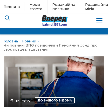
Архів
Редакційна
Редакційна
Головна
газети
політика
місія
Головна
Новини
пам’яті
Чи повинні ВПО повідомляти Пенсійний фонд про
своє працевлаштування
 в евакуації
льство
ні новини
цина
ДО ВАШОГО ВІДОМА
12.11.2025