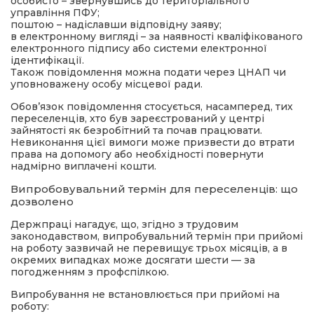
особисто – звернувшись до територіального
управління ПФУ;
поштою – надіславши відповідну заяву;
в електронному вигляді – за наявності кваліфікованого
електронного підпису або системи електронної
ідентифікації.
Також повідомлення можна подати через ЦНАП чи
уповноважену особу місцевої ради.
Обов’язок повідомлення стосується, насамперед, тих
переселенців, хто був зареєстрований у центрі
зайнятості як безробітний та почав працювати.
Невиконання цієї вимоги може призвести до втрати
права на допомогу або необхідності повернути
надмірно виплачені кошти.
Випробовувальний термін для переселенців: що
дозволено
Держпраці нагадує, що, згідно з трудовим
законодавством, випробувальний термін при прийомі
на роботу зазвичай не перевищує трьох місяців, а в
окремих випадках може досягати шести — за
погодженням з профспілкою.
Випробування не встановлюється при прийомі на
роботу: