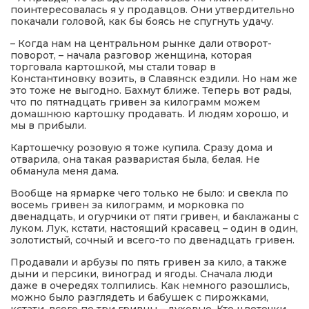
поинтересовалась я у продавцов. Они утвердительно
покачали головой, как бы боясь не спугнуть удачу.
– Когда нам на центральном рынке дали отворот-
поворот, – начала разговор женщина, которая
торговала картошкой, мы стали товар в
Константиновку возить, в Славянск ездили. Но нам же
это тоже не выгодно. Бахмут ближе. Теперь вот рады,
что по пятнадцать гривен за килограмм можем
домашнюю картошку продавать. И людям хорошо, и
мы в прибыли.
Картошечку розовую я тоже купила. Сразу дома и
отварила, она такая разваристая была, белая. Не
обманула меня дама.
Вообще на ярмарке чего только не было: и свекла по
восемь гривен за килограмм, и морковка по
двенадцать, и огурчики от пяти гривен, и баклажаны с
луком. Лук, кстати, настоящий красавец – один в один,
золотистый, сочный и всего-то по двенадцать гривен.
Продавали и арбузы по пять гривен за кило, а также
дыни и персики, виноград и ягоды. Сначала люди
даже в очередях толпились. Как немного разошлись,
можно было разглядеть и бабушек с пирожками,