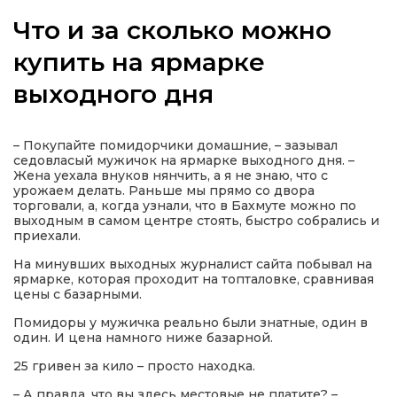
Что и за сколько можно
купить на ярмарке
выходного дня
а
газети
– Покупайте помидорчики домашние, – зазывал
седовласый мужичок на ярмарке выходного дня. –
Жена уехала внуков нянчить, а я не знаю, что с
ійна політика
урожаем делать. Раньше мы прямо со двора
торговали, а, когда узнали, что в Бахмуте можно по
выходным в самом центре стоять, быстро собрались и
ійна місія
приехали.
На минувших выходных журналист сайта побывал на
ярмарке, которая проходит на топталовке, сравнивая
ти
цены с базарными.
Помидоры у мужичка реально были знатные, один в
один. И цена намного ниже базарной.
25 гривен за кило – просто находка.
– А правда, что вы здесь местовые не платите? –