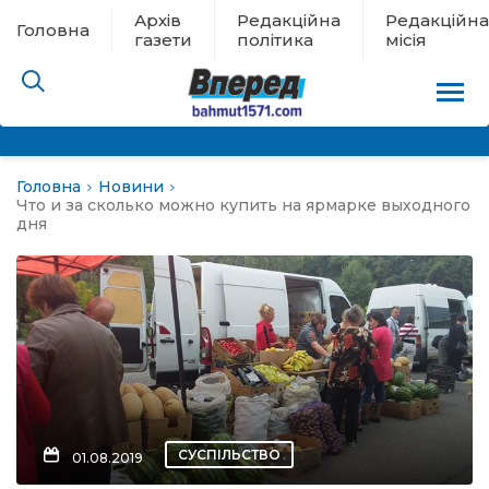
Архів
Редакційна
Редакційна
Головна
газети
політика
місія
Головна
Новини
пам’яті
Что и за сколько можно купить на ярмарке выходного
дня
 в евакуації
льство
ні новини
цина
СУСПІЛЬСТВО
01.08.2019