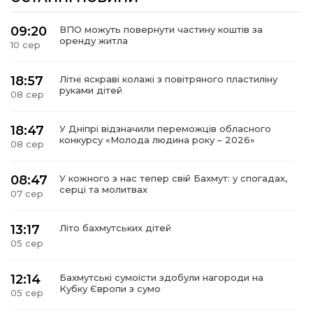
09:20
ВПО можуть повернути частину коштів за
оренду житла
10 сер
18:57
Літні яскраві колажі з повітряного пластиліну
руками дітей
08 сер
18:47
У Дніпрі відзначили переможців обласного
конкурсу «Молода людина року – 2026»
08 сер
08:47
У кожного з нас тепер свій Бахмут: у спогадах,
серці та молитвах
07 сер
13:17
Літо бахмутських дітей
05 сер
12:14
Бахмутські сумоїсти здобули нагороди на
Кубку Європи з сумо
05 сер