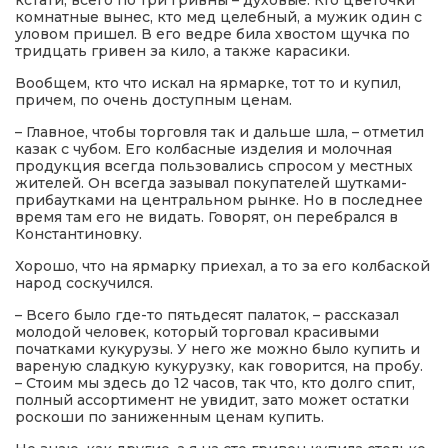
кстати, всего по три гривны – духовые. Кто цветочки
комнатные вынес, кто мед целебный, а мужик один с
уловом пришел. В его ведре била хвостом щучка по
тридцать гривен за кило, а также карасики.
Вообщем, кто что искал на ярмарке, тот то и купил,
причем, по очень доступным ценам.
– Главное, чтобы торговля так и дальше шла, – отметил
казак с чубом. Его колбасные изделия и молочная
продукция всегда пользовались спросом у местных
жителей. Он всегда зазывал покупателей шутками-
прибаутками на центральном рынке. Но в последнее
время там его не видать. Говорят, он перебрался в
Константиновку.
Хорошо, что на ярмарку приехал, а то за его колбаской
народ соскучился.
– Всего было где-то пятьдесят палаток, – рассказал
молодой человек, который торговал красивыми
початками кукурузы. У него же можно было купить и
вареную сладкую кукурузку, как говорится, на пробу.
– Стоим мы здесь до 12 часов, так что, кто долго спит,
полный ассортимент не увидит, зато может остатки
роскоши по заниженным ценам купить.