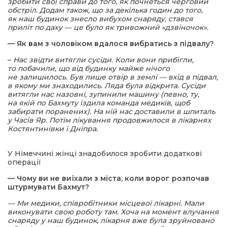
зробити свої справи до того, як почнеться черговий
обстріл. Додам також, що за декілька годин до того,
як наш будинок знесло вибухом снаряду, стався
приліт по даху — це було як тривожний «дзвіночок».
— Як вам з чоловіком вдалося вибратись з підвалу?
–
Нас звідти витягли сусіди. Коли вони прибігли,
то побачили, що від будинку майже нічого
не залишилось. Був лише отвір в землі — вхід в підвал,
в якому ми знаходились. Ляда була відкрита. Сусіди
витягли нас назовні, зупинили машину (певно, ту,
на якій по Бахмуту їздила команда медиків, щоб
забирати поранених). На ній нас доставили в шпиталь
у Часів Яр. Потім лікування продовжилося в лікарнях
Костянтинівки і Дніпра.
У Німеччині жінці знадобилося зробити додаткові
операції
— Чому ви не виїхали з міста, коли ворог розпочав
штурмувати Бахмут?
— Ми медики, співробітники місцевої лікарні. Мали
виконувати свою роботу там. Хоча на момент влучання
снаряду у наш будинок, лікарня вже була зруйновано