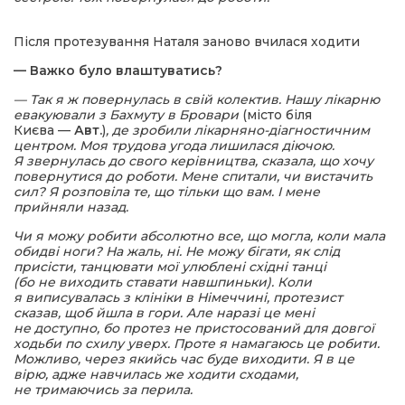
Після протезування Наталя заново вчилася ходити
— Важко було влаштуватись?
— Так я ж повернулась в свій колектив. Нашу лікарню
евакуювали з Бахмуту в Бровари
(місто біля
Києва —
Авт.
)
, де зробили лікарняно-діагностичним
центром. Моя трудова угода лишилася діючою.
Я звернулась до свого керівництва, сказала, що хочу
повернутися до роботи. Мене спитали, чи вистачить
сил? Я розповіла те, що тільки що вам. І мене
прийняли назад.
Чи я можу робити абсолютно все, що могла, коли мала
обидві ноги? На жаль, ні. Не можу бігати, як слід
присісти, танцювати мої улюблені східні танці
(бо не виходить ставати навшпиньки). Коли
я виписувалась з клініки в Німеччині, протезист
сказав, щоб йшла в гори. Але наразі це мені
не доступно, бо протез не пристосований для довгої
ходьби по схилу уверх. Проте я намагаюсь це робити.
Можливо, через якийсь час буде виходити. Я в це
вірю, адже навчилась же ходити сходами,
не тримаючись за перила.