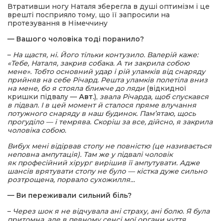
Втративши ногу Наталя зберегла в душі оптимізм і це
врешті посприяло тому, що її запросили на
протезування в Німеччину
— Вашого чоловіка тоді поранило?
–
На щастя, ні. Його тільки контузило. Валерій каже:
«Тебе, Наталя, закрив собака. А ти закрила собою
мене». Тобто основний удар і рій уламків від снаряду
прийняв на себе Річард. Решта уламків полетіла вниз
на мене, бо я стояла ближче до ляди
(відкидної
кришки підвалу —
Авт.
),
звала Річарда, щоб спускався
в підвал. І в цей момент й сталося пряме влучання
потужного снаряду в наш будинок. Пам’ятаю, щось
прогуділо — і темрява. Скоріш за все, дійсно, я закрила
чоловіка собою.
Вибух мені відірвав стопу не повністю (це називається
неповна ампутація). Там же у підвалі чоловік
як професійний хірург вирішив її ампутувати. Адже
шансів врятувати стопу не було — кістка дуже сильно
розтрощена, порвало сухожилля…
— Ви переживали сильний біль?
–
Через шок я не відчувала ані страху, ані болю. Я була
притомна, але в певному сенсі мої органи чуття