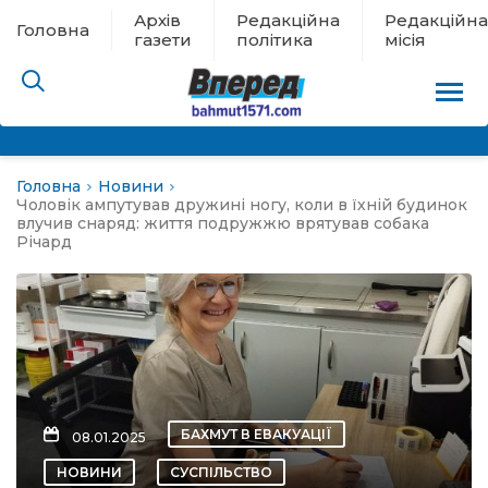
Архів
Редакційна
Редакційна
Головна
газети
політика
місія
Головна
Новини
пам’яті
Чоловік ампутував дружині ногу, коли в їхній будинок
влучив снаряд: життя подружжю врятував собака
Річард
 в евакуації
льство
ні новини
цина
БАХМУТ В ЕВАКУАЦІЇ
08.01.2025
НОВИНИ
СУСПІЛЬСТВО