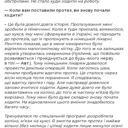
обстрілами. Не стало куди ходити на роботу.
— Коли вам поставили протез, ви знову почали
ходити?
–
Це була доволі довга історія. Протезування мені
зробили в Німеччині. Коли я туди приїхала, виявилося,
що кукса, яку мені сформували в Україні, не підходить
до протезів, що їх пропонують в німецькій лікарні.
Рентген показав, що в мене некоректно було
відпиляно малогомілкову кістку. До того ж на залишках
нервів утворилась невринома
(пухлина, що повільно
розвивається і приєднується до будь-якого нерву
в тілі —
Авт.
)
. Тому німецьким лікарям довелося
провести декілька операцій. Коли загоїлись шви,
почали пробувати вдягати протез. Це сталося через
вісім місяців після поранення. Я сподівалась,
що вдягну протез і піду. Але насправді довелося
заново вчитися ходити. Адже дуже довго не було
навантажень на коліно, до того ж частину м’язів було
вирізано. Тому мені було дуже складно знову почати
ходити. На відновлення цього вміння знадобилось
багато часу.
Тренувалася по спеціальній програмі: розробляла
коліно, м’язи на куксі. Я змогла вдягти протез і майже
вільно (без милиць і ціпка) ходити лише минулої осені