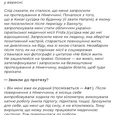
у вересні.
Слід сказати, як сталося, що мене запросили
на протезування в Німеччині. Почалося з того,
що в Києві сусідка по будинку (її звати Наталя), в якому
ми поселилися після переїзду з Бахмуту,
запропонувала мені стати обличчям україно-
ізраїльської медичної місії Frida (сусідка має до неї
відношення). Запросили мене як людину, яка зберігає
позитивний настрій, старається повноцінно жити,
не дивлячись на біду, яка зі мною сталася. Незабаром
після того, як на сторінках місії в соцмережах
з’явилася мої фотографії з цитатою «Не бійся жити.
Не зациклюйся на травмі. Головне — ви живі», мені
зателефонували і запросили на безкоштовне
протезування в Німеччину, видали білети, щоб туди
приїхати.
— Звикли до протезу?
–
Він мені вже як рідний
(посміхається —
Авт.
).
Після
повернення з Німеччини, я місяць себе
випробовувала: ходила по три кілометри, виконувала
хатню роботу (мила підлогу, підмітала, тощо). Зрозуміла
для себе, що мені це під силу, я не втомлююсь. Тому
вирішила, що можу знову працювати медичною
сестрою. Тож повернулася до роботи.