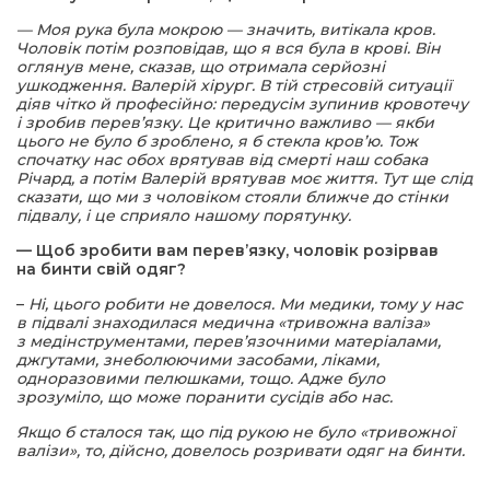
— Моя рука була мокрою — значить, витікала кров.
Чоловік потім розповідав, що я вся була в крові. Він
оглянув мене, сказав, що отримала серйозні
ушкодження. Валерій хірург. В тій стресовій ситуації
діяв чітко й професійно: передусім зупинив кровотечу
і зробив перев’язку. Це критично важливо — якби
цього не було б зроблено, я б стекла кров’ю. Тож
спочатку нас обох врятував від смерті наш собака
Річард, а потім Валерій врятував моє життя. Тут ще слід
сказати, що ми з чоловіком стояли ближче до стінки
підвалу, і це сприяло нашому порятунку.
— Щоб зробити вам перев’язку, чоловік розірвав
на бинти свій одяг?
–
Ні, цього робити не довелося. Ми медики, тому у нас
в підвалі знаходилася медична «тривожна валіза»
з медінструментами, перев’язочними матеріалами,
джгутами, знеболюючими засобами, ліками,
одноразовими пелюшками, тощо. Адже було
зрозуміло, що може поранити сусідів або нас.
Якщо б сталося так, що під рукою не було «тривожної
валізи», то, дійсно, довелось розривати одяг на бинти.