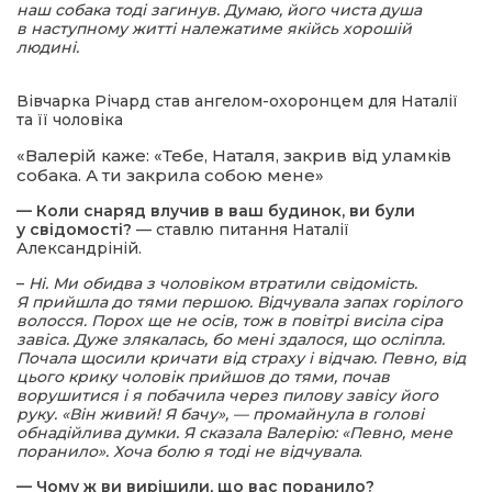
наш собака тоді загинув. Думаю, його чиста душа
в наступному житті належатиме якійсь хорошій
людині.
Вівчарка Річард став ангелом-охоронцем для Наталії
та її чоловіка
«Валерій каже: «Тебе, Наталя, закрив від уламків
собака. А ти закрила собою мене»
— Коли снаряд влучив в ваш будинок, ви були
у свідомості?
— ставлю питання Наталії
Александріній.
–
Ні. Ми обидва з чоловіком втратили свідомість.
Я прийшла до тями першою. Відчувала запах горілого
волосся. Порох ще не осів, тож в повітрі висіла сіра
завіса. Дуже злякалась, бо мені здалося, що осліпла.
Почала щосили кричати від страху і відчаю. Певно, від
цього крику чоловік прийшов до тями, почав
ворушитися і я побачила через пилову завісу його
руку. «Він живий! Я бачу», — промайнула в голові
обнадійлива думки. Я сказала Валерію: «Певно, мене
поранило». Хоча болю я тоді не відчувала
.
— Чому ж ви вирішили, що вас поранило?