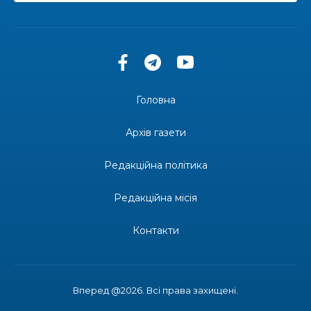
13:40
“Серпневі свята” – Клуб з народознавства
“Народний календар”
30 лип
13:33
Юні мешканці Бахмутської громади у Харкові
долучилися до проєкту «Радість у дитячих
30 лип
усмішках»
Головна
13:27
Інформація про фінансування матеріальної
допомоги мешканцям Бахмутської міської
30 лип
Архів газети
територіальної громади
Редакційна політика
14:37
«Дві музи» у Рівному: свято краси, мистецтва
та натхнення!
28 лип
Редакційна місія
14:31
Зустріч провідних спортсменів і тренерів
Донеччини
Контакти
28 лип
14:23
Одна з найяскравіших постатей Бахмута –
Борис Сергійович Вальх, видатний лікар,
28 лип
епідеміолог, зоолог
Вперед @2026. Всі права захищені.