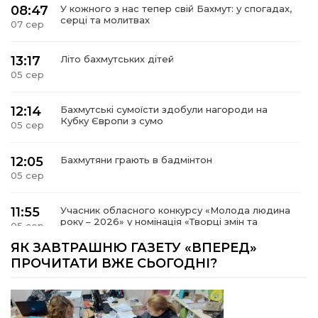
08:47
У кожного з нас тепер свій Бахмут: у спогадах,
серці та молитвах
07 сер
13:17
Літо бахмутських дітей
05 сер
12:14
Бахмутські сумоїсти здобули нагороди на
Кубку Європи з сумо
05 сер
12:05
Бахмутяни грають в бадмінтон
05 сер
11:55
Учасник обласного конкурсу «Молода людина
року – 2026» у номінація «Творці змін та
05 сер
можливостей» Владислав Воробйов
ЯК ЗАВТРАШНЮ ГАЗЕТУ «ВПЕРЕД»
ПРОЧИТАТИ ВЖЕ СЬОГОДНІ?
15:18
Мобільні клініки надали медичну допомогу 4
810 жителям Донеччини
03 сер