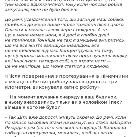
тимчасово відключилися. Тому коли чоловік робив
ампутацію, мені не було боляче.
До речі, усвідомлення того, що загинув наш собака,
прийшло до мене лише через тиждень після цього.
Плакати я почала також через тиждень. А те,
що в мене немає ноги, я й досі в глибіні душі
не прийняла. Точніше не так: я змушена змиритись,
що на все життя залишусь інвалідом, але
це не викликає відчаю. Концентруюся на тому,
що відкриває можливості: після протезування ходжу,
як і інші люди. Нагадую собі, що втрата ноги —
це не найгірше, що може статися з людиною.
«Після повернення з протезування в Німеччини
я місяць себе випробовувала: ходила по три
кілометри, виконувала хатню роботу»
— На момент влучання снаряду в ваш будинок,
в ньому знаходились тільки ви з чоловіком і пес?
Більше нікого не було?
–
Так. Діти вже дорослі, живуть окремо. До речі, коли
почалися масовані атаки на Бахмут, ми стали забирати
Річарда в дім (до того пес жив на подвір’ї). Виводячи
собаку на прогулянки, молилась, щоб він встиг