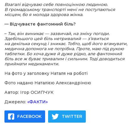
Взагалі відчуваю себе повноцінною людиною.
В громадському транспорті мені не поступаються
місцем, бо я молода здорова жінка.
— Відчуваєте фантомний біль?
–
Так, він виникає — зазвичай, на зміну погоди.
Здебільшого цей біль нетривалий — з’явиться
на декілька секунд і зникає. Тобто, щоб його вгамувати,
медична допомога не потрібна. Проте, маю під рукою
таблетки. Бо хоча дуже й дуже рідко, але фантомний
біль все ж буває тривалим і сильним. Тоді доводиться
приймати медикаменти.
На фото у заголовку Наталя на роботі
Фото надано Наталією Александріною
Автор: Ігор ОСИПЧУК
Джерело:
«ФАКТИ»
FACEBOOK
TWITTER