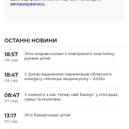
авторизуватись
.
ОСТАННІ НОВИНИ
18:57
Літні яскраві колажі з повітряного пластиліну
руками дітей
08 сер
18:47
У Дніпрі відзначили переможців обласного
конкурсу «Молода людина року – 2026»
08 сер
08:47
У кожного з нас тепер свій Бахмут: у спогадах,
серці та молитвах
07 сер
13:17
Літо бахмутських дітей
05 сер