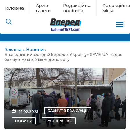
Архів
Редакційна
Редакційна
Головна
газети
політика
місія
Головна
Новини
пам’яті
Благодійний фонд «Збережи Україну» SAVE UA надав
бахмутянам в Умані допомогу
 в евакуації
льство
ні новини
БАХМУТ В ЕВАКУАЦІЇ
16.02.2025
цина
НОВИНИ
СУСПІЛЬСТВО