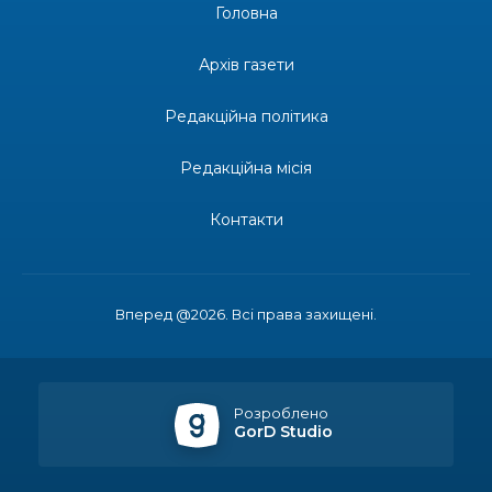
Головна
13:27
Інформація про фінансування матеріальної
допомоги мешканцям Бахмутської міської
30 лип
Архів газети
територіальної громади
Редакційна політика
14:37
«Дві музи» у Рівному: свято краси, мистецтва
та натхнення!
28 лип
Редакційна місія
14:31
Зустріч провідних спортсменів і тренерів
Донеччини
Контакти
28 лип
14:23
Одна з найяскравіших постатей Бахмута –
Борис Сергійович Вальх, видатний лікар,
28 лип
епідеміолог, зоолог
Вперед @2026. Всі права захищені.
13:19
Бахмутських медичних працівників привітали з
професійним святом
25 лип
Розроблено
GorD Studio
13:10
Літо, враження, творчість
24 лип