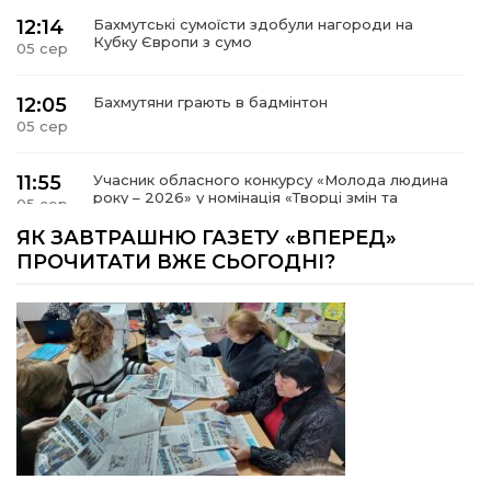
12:14
Бахмутські сумоїсти здобули нагороди на
Кубку Європи з сумо
05 сер
12:05
Бахмутяни грають в бадмінтон
05 сер
11:55
Учасник обласного конкурсу «Молода людина
року – 2026» у номінація «Творці змін та
05 сер
можливостей» Владислав Воробйов
ЯК ЗАВТРАШНЮ ГАЗЕТУ «ВПЕРЕД»
ПРОЧИТАТИ ВЖЕ СЬОГОДНІ?
15:18
Мобільні клініки надали медичну допомогу 4
810 жителям Донеччини
03 сер
09:27
ВПО можуть не платити за частину
комунальних послуг: про що йдеться
03 сер
14:12
Досі ВПО? Юристка розповіла, коли
переселенці втрачають виплати та статус
01 сер
внутрішньо переміщеної особи