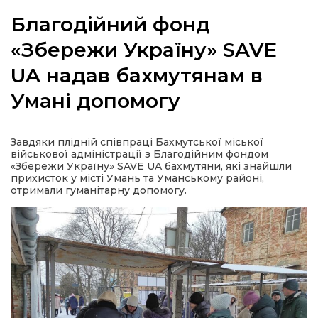
Благодійний фонд
«Збережи Україну» SAVE
UA надав бахмутянам в
а
Умані допомогу
газети
Завдяки плідній співпраці Бахмутської міської
ійна політика
військової адміністрації з Благодійним фондом
«Збережи Україну» SAVE UA бахмутяни, які знайшли
прихисток у місті Умань та Уманському районі,
ійна місія
отримали гуманітарну допомогу.
ти