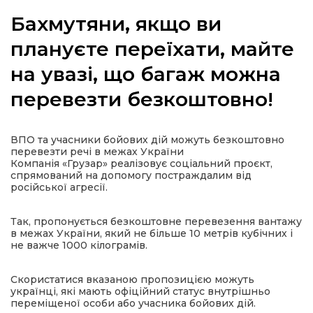
Бахмутяни, якщо ви
плануєте переїхати, майте
на увазі, що багаж можна
а
перевезти безкоштовно!
газети
ВПО та учасники бойових дій можуть безкоштовно
ійна політика
перевезти речі в межах України
Компанія «Грузар» реалізовує соціальний проєкт,
спрямований на допомогу постраждалим від
ійна місія
російської агресії.
ти
Так, пропонується безкоштовне перевезення вантажу
в межах України, який не більше 10 метрів кубічних і
не важче 1000 кілограмів.
Скористатися вказаною пропозицією можуть
українці, які мають офіційний статус внутрішньо
переміщеної особи або учасника бойових дій.