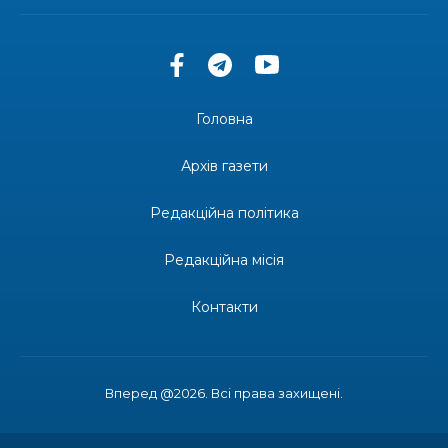
допомоги мешканцям Бахмутської міської
30 лип
територіальної громади
14:37
«Дві музи» у Рівному: свято краси, мистецтва
та натхнення!
28 лип
Головна
14:31
Зустріч провідних спортсменів і тренерів
Донеччини
Архів газети
28 лип
Редакційна політика
14:23
Одна з найяскравіших постатей Бахмута –
Борис Сергійович Вальх, видатний лікар,
28 лип
епідеміолог, зоолог
Редакційна місія
13:19
Бахмутських медичних працівників привітали з
Контакти
професійним святом
25 лип
13:10
Літо, враження, творчість
24 лип
Вперед @2026. Всі права захищені.
14:38
Кабмін запровадив персональне фінансування