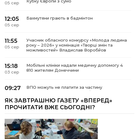
Кубку Європи з сумо
05 сер
12:05
Бахмутяни грають в бадмінтон
05 сер
11:55
Учасник обласного конкурсу «Молода людина
року – 2026» у номінація «Творці змін та
05 сер
можливостей» Владислав Воробйов
15:18
Мобільні клініки надали медичну допомогу 4
810 жителям Донеччини
03 сер
09:27
ВПО можуть не платити за частину
комунальних послуг: про що йдеться
03 сер
ЯК ЗАВТРАШНЮ ГАЗЕТУ «ВПЕРЕД»
ПРОЧИТАТИ ВЖЕ СЬОГОДНІ?
14:12
Досі ВПО? Юристка розповіла, коли
переселенці втрачають виплати та статус
01 сер
внутрішньо переміщеної особи
14:04
Учасниця обласного конкурсу «Молода