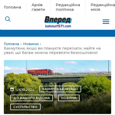
Архів
Редакційна
Редакційна
Головна
газети
політика
місія
Головна
Новини
пам’яті
Бахмутяни, якщо ви плануєте переїхати, майте на
увазі, що багаж можна перевезти безкоштовно!
 в евакуації
льство
ні новини
БАХМУТ В ЕВАКУАЦІЇ
26.10.2024
ДО ВАШОГО ВІДОМА
НОВИНИ
цина
СУСПІЛЬСТВО