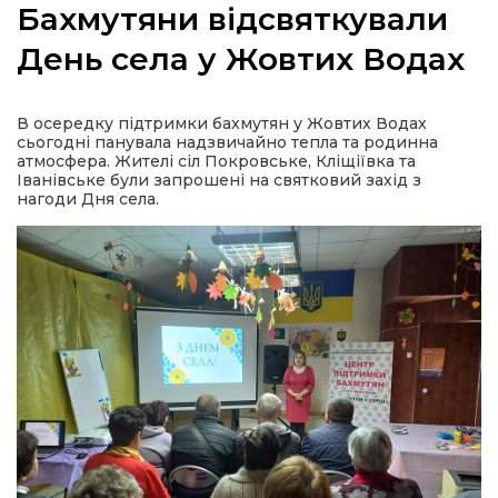
Бахмутяни відсвяткували
День села у Жовтих Водах
а
В осередку підтримки бахмутян у Жовтих Водах
сьогодні панувала надзвичайно тепла та родинна
атмосфера. Жителі сіл Покровське, Кліщіївка та
газети
Іванівське були запрошені на святковий захід з
нагоди Дня села.
ійна політика
ійна місія
ти