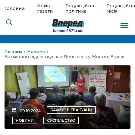
Архів
Редакційна
Редакційна
Головна
газети
політика
місія
Головна
Новини
пам’яті
Бахмутяни відсвяткували День села у Жовтих Водах
 в евакуації
льство
ні новини
БАХМУТ В ЕВАКУАЦІЇ
20.10.2024
цина
НОВИНИ
СУСПІЛЬСТВО