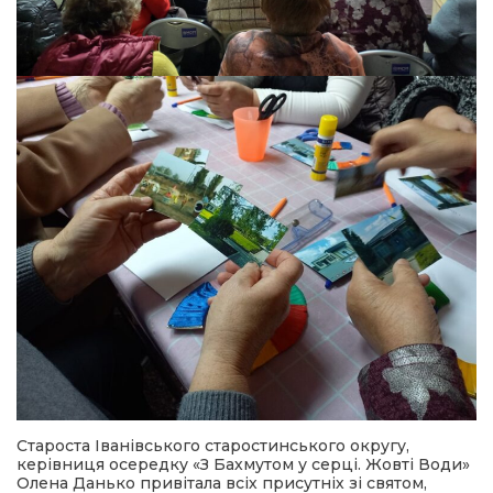
Староста Іванівського старостинського округу,
керівниця осередку «З Бахмутом у серці. Жовті Води»
Олена Данько привітала всіх присутніх зі святом,