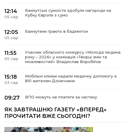
12:14
Бахмутські сумоїсти здобули нагороди на
Кубку Європи з сумо
05 сер
12:05
Бахмутяни грають в бадмінтон
05 сер
11:55
Учасник обласного конкурсу «Молода людина
року – 2026» у номінація «Творці змін та
05 сер
можливостей» Владислав Воробйов
15:18
Мобільні клініки надали медичну допомогу 4
810 жителям Донеччини
03 сер
09:27
ВПО можуть не платити за частину
комунальних послуг: про що йдеться
03 сер
ЯК ЗАВТРАШНЮ ГАЗЕТУ «ВПЕРЕД»
ПРОЧИТАТИ ВЖЕ СЬОГОДНІ?
14:12
Досі ВПО? Юристка розповіла, коли
переселенці втрачають виплати та статус
01 сер
внутрішньо переміщеної особи