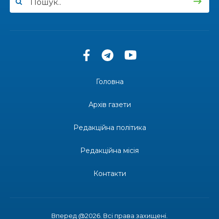
13:27
Інформація про фінансування матеріальної
допомоги мешканцям Бахмутської міської
30 лип
територіальної громади
14:37
«Дві музи» у Рівному: свято краси, мистецтва
та натхнення!
28 лип
Головна
14:31
Зустріч провідних спортсменів і тренерів
Донеччини
Архів газети
28 лип
Редакційна політика
14:23
Одна з найяскравіших постатей Бахмута –
Борис Сергійович Вальх, видатний лікар,
28 лип
епідеміолог, зоолог
Редакційна місія
13:19
Бахмутських медичних працівників привітали з
Контакти
професійним святом
25 лип
13:10
Літо, враження, творчість
24 лип
Вперед @2026. Всі права захищені.