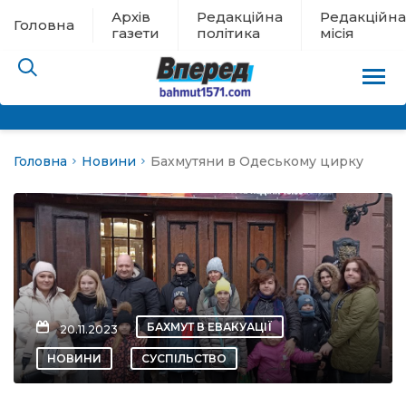
Архів
Редакційна
Редакційна
Головна
газети
політика
місія
Головна
Новини
Бахмутяни в Одеському цирку
пам’яті
 в евакуації
льство
ні новини
БАХМУТ В ЕВАКУАЦІЇ
20.11.2023
цина
НОВИНИ
СУСПІЛЬСТВО