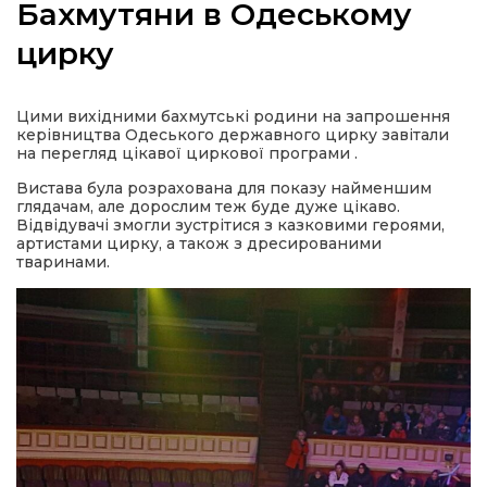
Бахмутяни в Одеському
цирку
а
Цими вихідними бахмутські родини на запрошення
керівництва Одеського державного цирку завітали
на перегляд цікавої циркової програми .
газети
Вистава була розрахована для показу найменшим
глядачам, але дорослим теж буде дуже цікаво.
Відвідувачі змогли зустрітися з казковими героями,
ійна політика
артистами цирку, а також з дресированими
тваринами.
ійна місія
ти