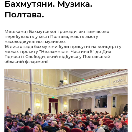
Бахмутяни. Музика.
Полтава.
а
Мешканці Бахмутської громади, які тимчасово
перебувають у місті Полтава, мають змогу
насолоджуватися музикою.
газети
16 листопада бахмутяни були присутні на концерті у
межах проєкту “Незламність. Частина 5” до Дня
Гідності і Свободи, який відбувся у Полтавській
обласній філармонії.
ійна політика
ійна місія
ти