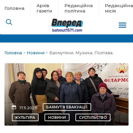
Архів
Редакційна
Редакційна
Головна
газети
політика
місія
Головна
Новини
Бахмутяни. Музика. Полтава.
пам’яті
 в евакуації
льство
ні новини
БАХМУТ В ЕВАКУАЦІЇ
17.11.2023
цина
КУЛЬТУРА
НОВИНИ
СУСПІЛЬСТВО