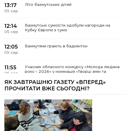
13:17
Літо бахмутських дітей
05 сер
12:14
Бахмутські сумоїсти здобули нагороди на
Кубку Європи з сумо
05 сер
12:05
Бахмутяни грають в бадмінтон
05 сер
11:55
Учасник обласного конкурсу «Молода людина
року – 2026» у номінація «Творці змін та
05 сер
можливостей» Владислав Воробйов
ЯК ЗАВТРАШНЮ ГАЗЕТУ «ВПЕРЕД»
ПРОЧИТАТИ ВЖЕ СЬОГОДНІ?
15:18
Мобільні клініки надали медичну допомогу 4
810 жителям Донеччини
03 сер
09:27
ВПО можуть не платити за частину
комунальних послуг: про що йдеться
03 сер