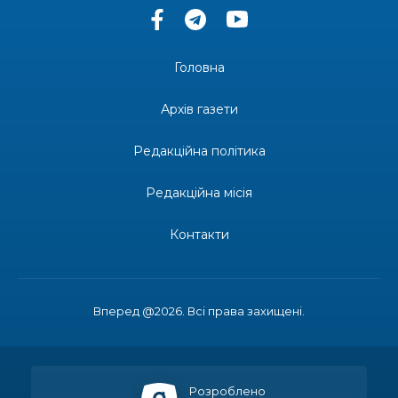
13:33
Юні мешканці Бахмутської громади у Харкові
долучилися до проєкту «Радість у дитячих
30 лип
усмішках»
Головна
13:27
Інформація про фінансування матеріальної
допомоги мешканцям Бахмутської міської
30 лип
Архів газети
територіальної громади
Редакційна політика
14:37
«Дві музи» у Рівному: свято краси, мистецтва
та натхнення!
28 лип
Редакційна місія
14:31
Зустріч провідних спортсменів і тренерів
Донеччини
Контакти
28 лип
14:23
Одна з найяскравіших постатей Бахмута –
Борис Сергійович Вальх, видатний лікар,
28 лип
епідеміолог, зоолог
Вперед @2026. Всі права захищені.
13:19
Бахмутських медичних працівників привітали з
професійним святом
25 лип
Розроблено