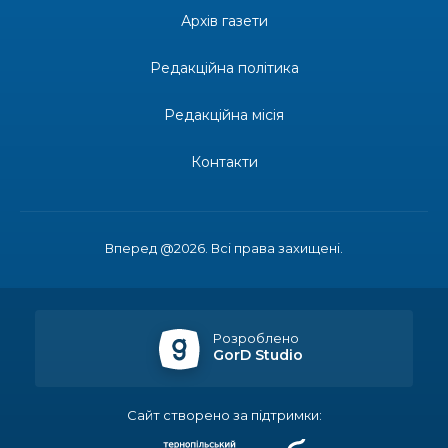
допомоги мешканцям Бахмутської міської
30 лип
Архів газети
територіальної громади
Редакційна політика
14:37
«Дві музи» у Рівному: свято краси, мистецтва
та натхнення!
28 лип
Редакційна місія
14:31
Зустріч провідних спортсменів і тренерів
Донеччини
Контакти
28 лип
14:23
Одна з найяскравіших постатей Бахмута –
Борис Сергійович Вальх, видатний лікар,
28 лип
епідеміолог, зоолог
Вперед @2026. Всі права захищені.
13:19
Бахмутських медичних працівників привітали з
професійним святом
25 лип
Розроблено
GorD Studio
13:10
Літо, враження, творчість
24 лип
Сайт створено за підтримки:
14:38
Кабмін запровадив персональне фінансування