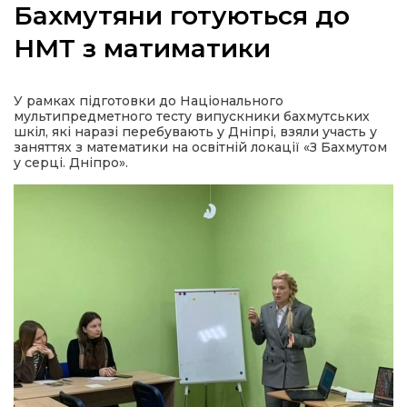
Бахмутяни готуються до
НМТ з матиматики
а
У рамках підготовки до Національного
мультипредметного тесту випускники бахмутських
шкіл, які наразі перебувають у Дніпрі, взяли участь у
газети
заняттях з математики на освітній локації «З Бахмутом
у серці. Дніпро».
ійна політика
ійна місія
ти