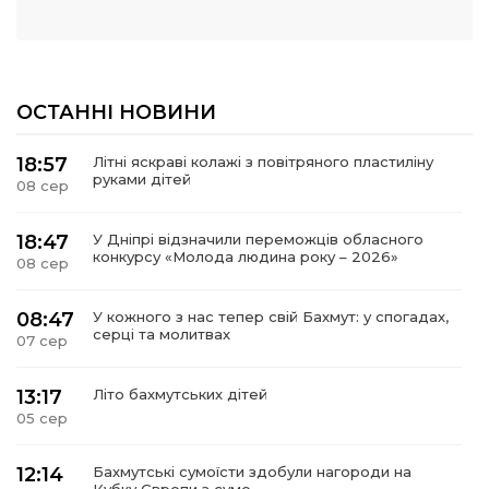
ОСТАННІ НОВИНИ
18:57
Літні яскраві колажі з повітряного пластиліну
руками дітей
08 сер
18:47
У Дніпрі відзначили переможців обласного
конкурсу «Молода людина року – 2026»
08 сер
08:47
У кожного з нас тепер свій Бахмут: у спогадах,
серці та молитвах
07 сер
13:17
Літо бахмутських дітей
05 сер
12:14
Бахмутські сумоїсти здобули нагороди на
Кубку Європи з сумо