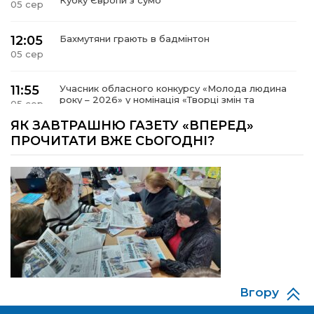
05 сер
12:05
Бахмутяни грають в бадмінтон
05 сер
11:55
Учасник обласного конкурсу «Молода людина
року – 2026» у номінація «Творці змін та
05 сер
можливостей» Владислав Воробйов
ЯК ЗАВТРАШНЮ ГАЗЕТУ «ВПЕРЕД»
ПРОЧИТАТИ ВЖЕ СЬОГОДНІ?
15:18
Мобільні клініки надали медичну допомогу 4
810 жителям Донеччини
03 сер
09:27
ВПО можуть не платити за частину
комунальних послуг: про що йдеться
03 сер
14:12
Досі ВПО? Юристка розповіла, коли
переселенці втрачають виплати та статус
01 сер
внутрішньо переміщеної особи
Вгору
14:04
Учасниця обласного конкурсу «Молода
людина року – 2026» у номінації «Пульс життя»