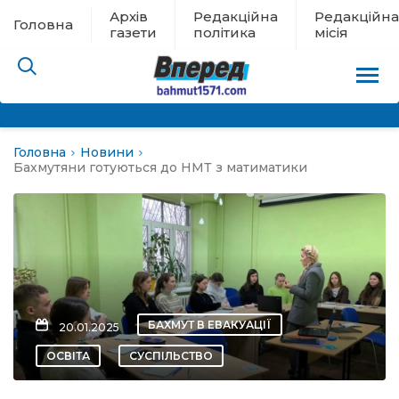
Архів
Редакційна
Редакційна
Головна
газети
політика
місія
Головна
Новини
пам’яті
Бахмутяни готуються до НМТ з матиматики
 в евакуації
льство
ні новини
БАХМУТ В ЕВАКУАЦІЇ
20.01.2025
цина
ОСВІТА
СУСПІЛЬСТВО