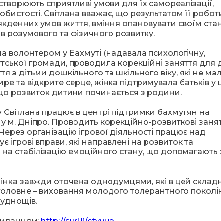
 створюють сприятливі умови для їх самореалізації,
истості. Світлана вважає, що результатом її робот
якденних умов життя, вміння опановувати своїм ста
в розумового та фізичного розвитку.
ла волонтером у Бахмуті (надавала психологічну,
ької громади, проводила корекційні заняття для д
я з дітьми дошкільного та шкільного віку, які не ма
е та відкрите серце, жінка підтримувала батьків у 
що розвиток дитини починається з родини.
у Світлана працює в центрі підтримки бахмутян на
 у м. Дніпро. Проводить корекційно-розвиткові занят
Через організацію ігрової діяльності працює над
 ігрові вправи, які направлені на розвиток та
на стабілізацію емоційного стану, що допомагають
жінка завжди оточена однодумцями, які в цей склад
головне – виховання молодого толерантного поколі
руднощів.
осиланням:
http://surl.li/ctvvuo