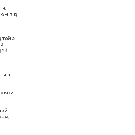
и є
ном під
14:31
Зустріч провідних
спортсменів і тренерів
28 лип
Донеччини
ітей з
14:23
Одна з найяскравіших
постатей Бахмута –
ли
28 лип
Борис Сергійович Вальх,
цей
видатний лікар,
епідеміолог, зоолог
13:19
Бахмутських медичних
тя з
працівників привітали з
25 лип
професійним святом
 зняти
13:10
Літо, враження, творчість
24 лип
ний
ння,
14:38
Кабмін запровадив
персональне
23 лип
фінансування соцпослуг
для ВПО: кошти