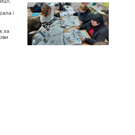
14:12
Досі ВПО? Юристка
иції,
розповіла, коли
01 сер
переселенці втрачають
рала і
виплати та статус
внутрішньо переміщеної
особи
є за
нови
14:04
Учасниця обласного
конкурсу «Молода
01 сер
людина року – 2026» у
номінації «Пульс життя»
Аліна Кулик
15:58
Літо в Жовтих Водах
31 лип
15:30
Бахмутяни відвідали
Музей науки
31 лип
Національного
університету
«Полтавська політехніка
імені Юрія Кондратюка»
15:24
Бахмутянка Ірина