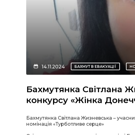
14.11.2024
БАХМУТ В ЕВАКУАЦІЇ
Н
Бахмутянка Світлана Ж
конкурсу «Жінка Донеч
Бахмутянка Світлана Жизневська – учасн
номінація «Турботливе серце»