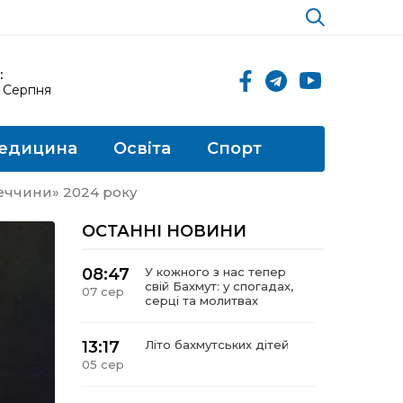
:
8 Серпня
едицина
Освіта
Спорт
еччини» 2024 року
ОСТАННІ НОВИНИ
08:47
У кожного з нас тепер
свій Бахмут: у спогадах,
07 сер
серці та молитвах
13:17
Літо бахмутських дітей
05 сер