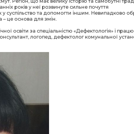
мут. Регіон, що має велику історію та самобутні трад
анніх років у неї розвинуте сильне почуття
 у суспільство та допомогти іншим. Невипадково об
 – це основа для змін.
чної освіти за спеціальністю «Дефектологія» і працю
консультант, логопед, дефектолог комунальної уста