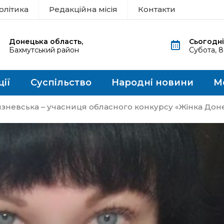
олітика
Редакційна місія
Контакти
Донецька область,
Сьогодні
Бахмутський район
Субота, 
ції
Суспільство
Народні новини
М
изневська – учасниця обласного конкурсу «Жінка Дон