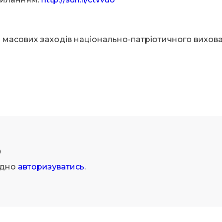
та масових заходів національно-патріотичного вихов
р
ідно
авторизуватись
.