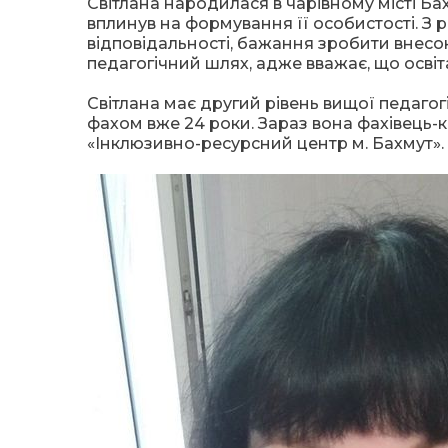
Світлана народилася в чарівному місті Бах
вплинув на формування її особистості. З р
відповідальності, бажання зробити внесок
педагогічний шлях, адже вважає, що освіта
Світлана має другий рівень вищої педагогі
фахом вже 24 роки. Зараз вона фахівець-
«Інклюзивно-ресурсний центр м. Бахмут».