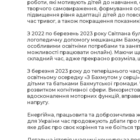
роботи, які мотивують дітей до навчання,
творчого самовираження, формування особ
підвищення рівня адаптації дітей до повс
час тривог, а також покращення показникі
З 2022 по березень 2023 року Світлана бу
логопедичну допомогу мешканцям Бахмутс
особливими освітніми потребами та занятт
можливості працювати онлайн). Маючи щир
складний час, адже прекрасно розуміла, 
З березня 2023 року до теперішнього час
освітньому осередку «З Бахмутом у серці»
дітьми та батьками Бахмутської громади. 
розвитком когнітивної сфери. Використовує
вдосконалення моторних функцій, вправи 
напругу.
Енергійна, працьовита та доброзичлива 
для України час продовжують дбати про 
яке дбає про своє коріння та не боїться т
Детальна історія учасниці конкурсу за п