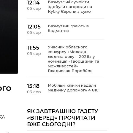
12:14
Бахмутські сумоїсти
здобули нагороди на
05 сер
Кубку Європи з сумо
12:05
Бахмутяни грають в
бадмінтон
05 сер
11:55
Учасник обласного
конкурсу «Молода
05 сер
людина року – 2026» у
номінація «Творці змін та
можливостей»
Владислав Воробйов
ого
15:18
Мобільні клініки надали
медичну допомогу 4 810
03 сер
жителям Донеччини
09:27
ВПО можуть не платити
ЯК ЗАВТРАШНЮ ГАЗЕТУ
за частину комунальних
у,
03 сер
«ВПЕРЕД» ПРОЧИТАТИ
послуг: про що йдеться
ВЖЕ СЬОГОДНІ?