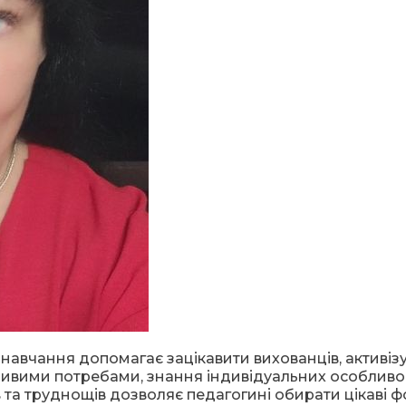
навчання допомагає зацікавити вихованців, активізу
обливими потребами, знання індивідуальних особлив
тів та труднощів дозволяє педагогині обирати цікаві 