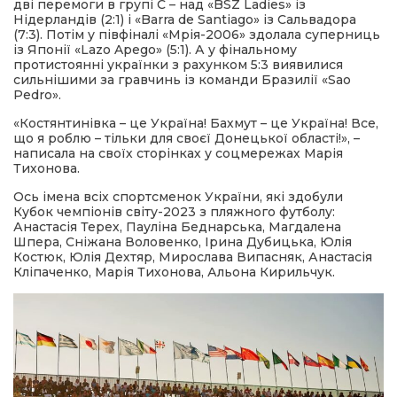
дві перемоги в групі C – над «BSZ Ladies» із
Нідерландів (2:1) і «Barra de Santiago» із Сальвадора
(7:3). Потім у півфіналі «Мрія-2006» здолала суперниць
із Японії «Lazo Apego» (5:1). А у фінальному
протистоянні українки з рахунком 5:3 виявилися
сильнішими за гравчинь із команди Бразилії «Sao
Pedro».
«Костянтинівка – це Україна! Бахмут – це Україна! Все,
що я роблю – тільки для своєї Донецької області!», –
написала на своїх сторінках у соцмережах Марія
Тихонова.
Ось імена всіх спортсменок України, які здобули
Кубок чемпіонів світу-2023 з пляжного футболу:
Анастасія Терех, Пауліна Беднарська, Магдалена
Шпера, Сніжана Воловенко, Ірина Дубицька, Юлія
Костюк, Юлія Дехтяр, Мирослава Випасняк, Анастасія
Кліпаченко, Марія Тихонова, Альона Кирильчук.