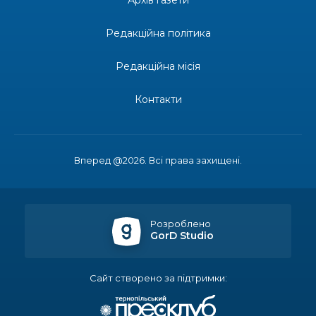
Архів газети
28 лип
Редакційна політика
14:23
Одна з найяскравіших постатей Бахмута –
Борис Сергійович Вальх, видатний лікар,
28 лип
епідеміолог, зоолог
Редакційна місія
13:19
Бахмутських медичних працівників привітали з
Контакти
професійним святом
25 лип
13:10
Літо, враження, творчість
24 лип
Вперед @2026. Всі права захищені.
14:38
Кабмін запровадив персональне фінансування
соцпослуг для ВПО: кошти надходитимуть на
23 лип
спецрахунки
Розроблено
GorD Studio
16:39
Іпотеку для ВПО спростили, але з одним
нюансом: деталі оновленої “єОселі”
22 лип
Сайт створено за підтримки:
16:34
Перемога бахмутян на фіналі Кубка України з
легкоатлетичних метань
22 лип