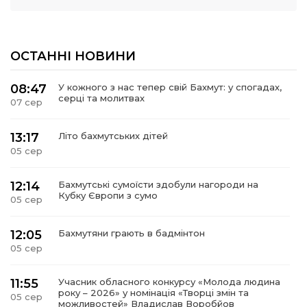
ОСТАННІ НОВИНИ
08:47
У кожного з нас тепер свій Бахмут: у спогадах,
серці та молитвах
07 сер
13:17
Літо бахмутських дітей
05 сер
12:14
Бахмутські сумоїсти здобули нагороди на
Кубку Європи з сумо
05 сер
12:05
Бахмутяни грають в бадмінтон
05 сер
11:55
Учасник обласного конкурсу «Молода людина
року – 2026» у номінація «Творці змін та
05 сер
можливостей» Владислав Воробйов