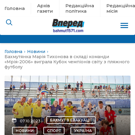
Архів
Редакційна
Редакційна
Головна
газети
політика
місія
Головна
Новини
пам’яті
Бахмутянка Марія Тихонова в складі команди
«Мрія-2006» виграла Кубок чемпіонів світу з пляжного
футболу
 в евакуації
льство
ні новини
цина
БАХМУТ В ЕВАКУАЦІЇ
07.10.2023
НОВИНИ
СПОРТ
УКРАЇНА