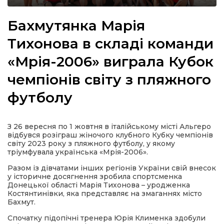
Бахмутянка Марія
Тихонова в складі команди
а
«Мрія-2006» виграла Кубок
чемпіонів світу з пляжного
газети
футболу
ійна політика
З 26 вересня по 1 жовтня в італійському місті Альгеро
ійна місія
відбувся розіграш жіночого клубного Кубку чемпіонів
світу 2023 року з пляжного футболу, у якому
тріумфувала українська «Мрія-2006».
ти
Разом із дівчатами інших регіонів України свій внесок
у історичне досягнення зробила спортсменка
Донецької області Марія Тихонова – уродженка
Костянтинівки, яка представляє на змаганнях місто
Бахмут.
Спочатку підопічні тренера Юрія Клименка здобули