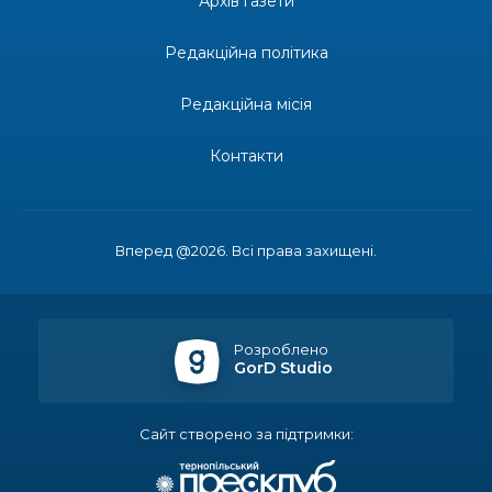
Архів газети
територіальної громади
Редакційна політика
14:37
«Дві музи» у Рівному: свято краси, мистецтва
та натхнення!
28 лип
Редакційна місія
14:31
Зустріч провідних спортсменів і тренерів
Донеччини
Контакти
28 лип
14:23
Одна з найяскравіших постатей Бахмута –
Борис Сергійович Вальх, видатний лікар,
28 лип
епідеміолог, зоолог
Вперед @2026. Всі права захищені.
13:19
Бахмутських медичних працівників привітали з
професійним святом
25 лип
Розроблено
GorD Studio
13:10
Літо, враження, творчість
24 лип
Сайт створено за підтримки:
14:38
Кабмін запровадив персональне фінансування
соцпослуг для ВПО: кошти надходитимуть на
23 лип