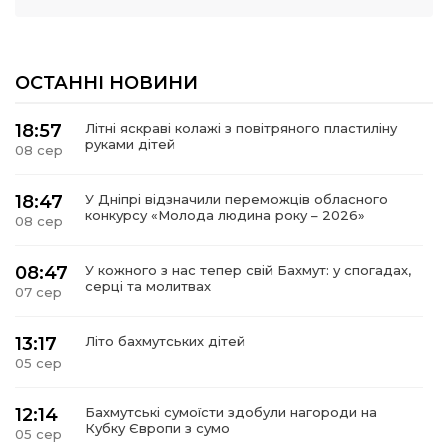
ОСТАННІ НОВИНИ
18:57
Літні яскраві колажі з повітряного пластиліну
руками дітей
08 сер
18:47
У Дніпрі відзначили переможців обласного
конкурсу «Молода людина року – 2026»
08 сер
08:47
У кожного з нас тепер свій Бахмут: у спогадах,
серці та молитвах
07 сер
13:17
Літо бахмутських дітей
05 сер
12:14
Бахмутські сумоїсти здобули нагороди на
Кубку Європи з сумо
05 сер