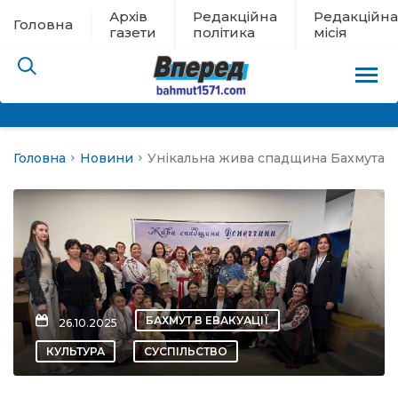
Архів
Редакційна
Редакційна
Головна
газети
політика
місія
Головна
Новини
Унікальна жива спадщина Бахмута
пам’яті
 в евакуації
льство
ні новини
БАХМУТ В ЕВАКУАЦІЇ
26.10.2025
цина
КУЛЬТУРА
СУСПІЛЬСТВО