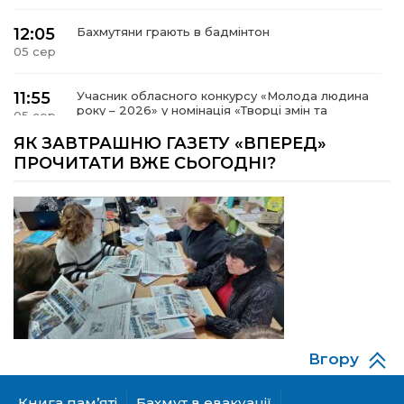
12:05
Бахмутяни грають в бадмінтон
05 сер
11:55
Учасник обласного конкурсу «Молода людина
року – 2026» у номінація «Творці змін та
05 сер
можливостей» Владислав Воробйов
ЯК ЗАВТРАШНЮ ГАЗЕТУ «ВПЕРЕД»
ПРОЧИТАТИ ВЖЕ СЬОГОДНІ?
15:18
Мобільні клініки надали медичну допомогу 4
810 жителям Донеччини
03 сер
09:27
ВПО можуть не платити за частину
комунальних послуг: про що йдеться
03 сер
14:12
Досі ВПО? Юристка розповіла, коли
переселенці втрачають виплати та статус
01 сер
внутрішньо переміщеної особи
Вгору
14:04
Учасниця обласного конкурсу «Молода
людина року – 2026» у номінації «Пульс життя»
01 сер
Аліна Кулик
Книга пам’яті
Бахмут в евакуації