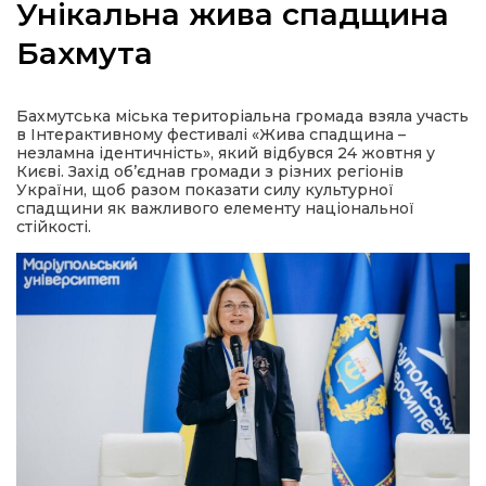
Унікальна жива спадщина
Бахмута
а
Бахмутська міська територіальна громада взяла участь
в Інтерактивному фестивалі «Жива спадщина –
незламна ідентичність», який відбувся 24 жовтня у
газети
Києві. Захід об’єднав громади з різних регіонів
України, щоб разом показати силу культурної
спадщини як важливого елементу національної
стійкості.
ійна політика
ійна місія
ти