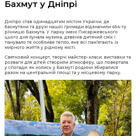
Бахмут у Дніпрі
Дніпро став одинадцятим містом України, де
бахмутяни та друзі нашої громади відзначили 454-ту
а
річницю Бахмута. У парку імені Писаржевського
цього дня лунала музика, дзвенів дитячий сміх і
панувало те особливе тепло, яке всі пам’ятають із
мирного життя у рідному місті.
газети
Святковий концерт, творчі майстер-класи, виставки та
розваги для дітей створили атмосферу, що повертала
ійна політика
у спогади: як колись у Бахмуті родини збиралися
разом на центральній площі та у місцевому парку.
ійна місія
ти