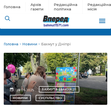
Архів
Редакційна
Редакційна
Головна
газети
політика
місія
Головна
Новини
Бахмут у Дніпрі
пам’яті
 в евакуації
льство
ні новини
БАХМУТ В ЕВАКУАЦІЇ
28.09.2025
цина
НОВИНИ
СУСПІЛЬСТВО