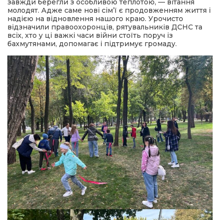
завжди берегли з особливою теплотою, — вітання
молодят. Адже саме нові сім’ї є продовженням життя і
надією на відновлення нашого краю. Урочисто
відзначили правоохоронців, рятувальників ДСНС та
всіх, хто у ці важкі часи війни стоїть поруч із
бахмутянами, допомагає і підтримує громаду.