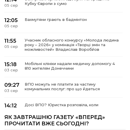
Кубку Європи з сумо
05 сер
12:05
Бахмутяни грають в бадмінтон
05 сер
11:55
Учасник обласного конкурсу «Молода людина
року – 2026» у номінація «Творці змін та
05 сер
можливостей» Владислав Воробйов
15:18
Мобільні клініки надали медичну допомогу 4
810 жителям Донеччини
03 сер
09:27
ВПО можуть не платити за частину
комунальних послуг: про що йдеться
03 сер
14:12
Досі ВПО? Юристка розповіла, коли
переселенці втрачають виплати та статус
01 сер
внутрішньо переміщеної особи
ЯК ЗАВТРАШНЮ ГАЗЕТУ «ВПЕРЕД»
ПРОЧИТАТИ ВЖЕ СЬОГОДНІ?
14:04
Учасниця обласного конкурсу «Молода