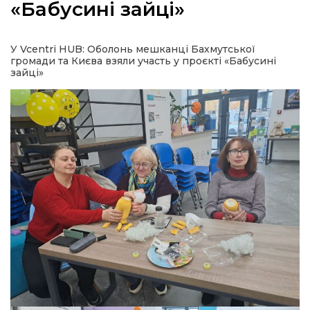
«Бабусині зайці»
У Vcentri HUB: Оболонь мешканці Бахмутської
громади та Києва взяли участь у проєкті «Бабусині
а
зайці»
газети
ійна політика
ійна місія
ти