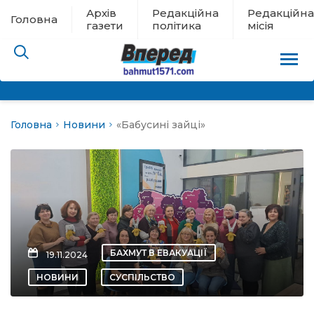
Архів
Редакційна
Редакційна
Головна
газети
політика
місія
Головна
Новини
«Бабусині зайці»
пам’яті
 в евакуації
льство
ні новини
БАХМУТ В ЕВАКУАЦІЇ
19.11.2024
цина
НОВИНИ
СУСПІЛЬСТВО