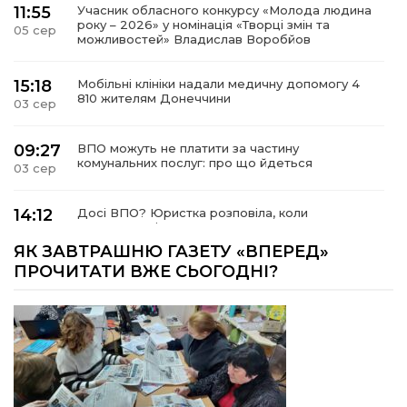
11:55
Учасник обласного конкурсу «Молода людина
року – 2026» у номінація «Творці змін та
05 сер
можливостей» Владислав Воробйов
15:18
Мобільні клініки надали медичну допомогу 4
810 жителям Донеччини
03 сер
09:27
ВПО можуть не платити за частину
комунальних послуг: про що йдеться
03 сер
14:12
Досі ВПО? Юристка розповіла, коли
переселенці втрачають виплати та статус
01 сер
внутрішньо переміщеної особи
ЯК ЗАВТРАШНЮ ГАЗЕТУ «ВПЕРЕД»
ПРОЧИТАТИ ВЖЕ СЬОГОДНІ?
14:04
Учасниця обласного конкурсу «Молода
людина року – 2026» у номінації «Пульс життя»
01 сер
Аліна Кулик
15:58
Літо в Жовтих Водах
31 лип