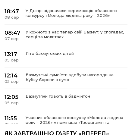
18:47
У Дніпрі відзначили переможців обласного
конкурсу «Молода людина року – 2026»
08 сер
08:47
У кожного з нас тепер свій Бахмут: у спогадах,
серці та молитвах
07 сер
13:17
Літо бахмутських дітей
05 сер
12:14
Бахмутські сумоїсти здобули нагороди на
Кубку Європи з сумо
05 сер
12:05
Бахмутяни грають в бадмінтон
05 сер
11:55
Учасник обласного конкурсу «Молода людина
року – 2026» у номінація «Творці змін та
05 сер
можливостей» Владислав Воробйов
ЯК ЗАВТРАШНЮ ГАЗЕТУ «ВПЕРЕД»