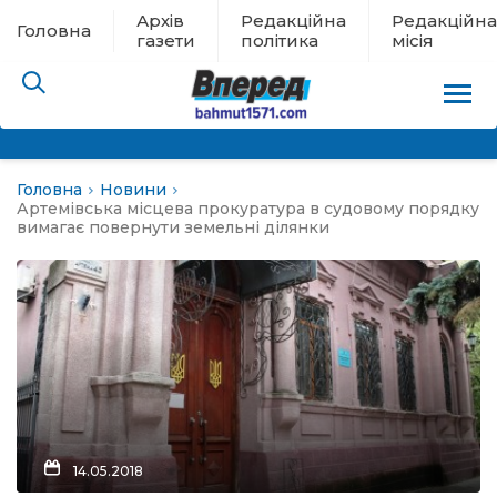
Архів
Редакційна
Редакційна
Головна
газети
політика
місія
Головна
Новини
пам’яті
Артемівська місцева прокуратура в судовому порядку
вимагає повернути земельні ділянки
 в евакуації
льство
ні новини
цина
14.05.2018