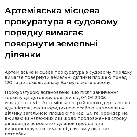
Артемівська місцева
прокуратура в судовому
порядку вимагає
а
повернути земельні
газети
ділянки
ійна політика
Артемівська місцева прокуратура в судовому порядку
вимагає повернути земельні ділянки площею понад
ійна місія
120 га до земель запасу Бахмутського району.
Прокуратурою встановлено, що після закінчення
ти
терміну дії договору оренди від 04.04.2005,
укладеного між Артемівською районною державною
адміністрацією та юридичною особою на земельну
ділянку загальною площею понад 120 га, орендар не
вживаючи належних дій щодо продовження строку
дії оренди земельних ділянок продовжив
використовувати земельні ділянки у власних
потребах.