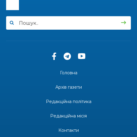
15:24
Бахмутянка Ірина Денисенко бере участь у
конкурсі «Молода людина року – 2026»
31 лип
13:40
“Серпневі свята” – Клуб з народознавства
“Народний календар”
30 лип
13:33
Юні мешканці Бахмутської громади у Харкові
долучилися до проєкту «Радість у дитячих
30 лип
усмішках»
Головна
13:27
Інформація про фінансування матеріальної
допомоги мешканцям Бахмутської міської
30 лип
Архів газети
територіальної громади
Редакційна політика
14:37
«Дві музи» у Рівному: свято краси, мистецтва
та натхнення!
28 лип
Редакційна місія
14:31
Зустріч провідних спортсменів і тренерів
Донеччини
Контакти
28 лип