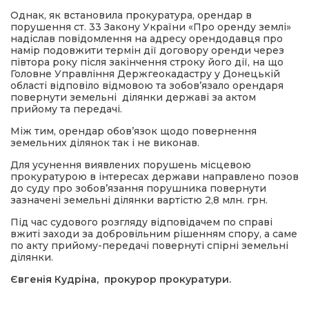
Однак, як встановила прокуратура, орендар в
порушення ст. 33 Закону України «Про оренду землі»
надіслав повідомлення на адресу орендодавця про
намір подовжити термін дії договору оренди через
півтора року після закінчення строку його дії, на що
Головне Управління Держгеокадастру у Донецькій
області відповіло відмовою та зобов’язало орендаря
повернути земельні ділянки державі за актом
прийому та передачі.
Між тим, орендар обов’язок щодо повернення
земельних ділянок так і не виконав.
Для усунення виявлених порушень місцевою
прокуратурою в інтересах держави направлено позов
до суду про зобов’язання порушника повернути
зазначені земельні ділянки вартістю 2,8 млн. грн.
Під час судового розгляду відповідачем по справі
вжиті заходи за добровільним рішенням спору, а саме
по акту прийому-передачі повернуті спірні земельні
ділянки.
Євгенія Кудріна, прокурор прокуратури.