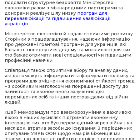
подолати структурне безробіття Міністерство
економіки разом з міжнародними партнерами та
донорами реалізує цілу низку
програм для
перекваліфікації та підвищення кваліфікації
українців
.
Міністерство економіки й надалі сприятиме розвитку
Сторінки з працевлаштування, надаючи інформацію
про державні грантові програми для українців, які
бажають повернутися додому, та можливості для тих,
хто бажає отримати нові спеціальності чи підвищити
професійні навички.
Співпраця також сприятиме збору та аналізу даних,
які допоможуть інформувати та формувати політику та
програми для зміцнення економічної стійкості громад
– з особливим наголосом на покращенні доступу до
зайнятості та економічного залучення для
переміщених осіб та інших постраждалих від війни
людей.
«Цей Меморандум про взаєморозуміння є важливою
віхою в наших зусиллях підтримати економічну
інтеграцію тих, хто був переміщений через війну і, як
наслідок, втратив засоби до існування. З періодичних
опитувань УВКБ ООН щодо намірів біженців ми
знаємо, що доступ до роботи є однією з передумов до