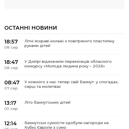
ОСТАННІ НОВИНИ
18:57
Літні яскраві колажі з повітряного пластиліну
руками дітей
08 сер
18:47
У Дніпрі відзначили переможців обласного
конкурсу «Молода людина року – 2026»
08 сер
08:47
У кожного з нас тепер свій Бахмут: у спогадах,
серці та молитвах
07 сер
13:17
Літо бахмутських дітей
05 сер
12:14
Бахмутські сумоїсти здобули нагороди на
Кубку Європи з сумо