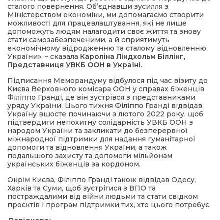
сталого повернення. Об’єднавши зусилля з
Міністерством економіки, ми допомагаємо створити
можливості для працевлаштування, які не лише
допоможуть людям налагодити своє життя та знову
стати самозабезпеченими, а й сприятимуть
економічному відродженню та сталому відновленню
України», – сказала
Кароліна Ліндхольм Біллінг,
Представниця УВКБ ООН в Україні.
Підписання Меморандуму відбулося під час візиту до
Києва Верховного комісара ООН у справах біженців
Філіппо Гранді, де він зустрівся з представниками
уряду України. Цього тижня Філіппо Гранді відвідав
Україну вшосте починаючи з лютого 2022 року, щоб
підтвердити непохитну солідарність УВКБ ООН з
народом України та закликати до безперервної
міжнародної підтримки для надання гуманітарної
допомоги та відновлення України, а також
подальшого захисту та допомоги мільйонам
українських біженців за кордоном.
Окрім Києва, Філіппо Гранді також відвідав Одесу,
Харків та Суми, щоб зустрітися з ВПО та
постраждалими від війни людьми та стати свідком
проєктів і програм підтримки тих, хто цього потребує.