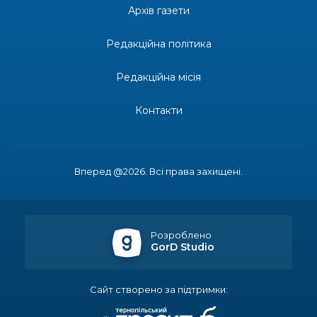
допомоги мешканцям Бахмутської міської
30 лип
Архів газети
територіальної громади
Редакційна політика
14:37
«Дві музи» у Рівному: свято краси, мистецтва
та натхнення!
28 лип
Редакційна місія
14:31
Зустріч провідних спортсменів і тренерів
Донеччини
Контакти
28 лип
14:23
Одна з найяскравіших постатей Бахмута –
Борис Сергійович Вальх, видатний лікар,
28 лип
епідеміолог, зоолог
Вперед @2026. Всі права захищені.
13:19
Бахмутських медичних працівників привітали з
професійним святом
25 лип
Розроблено
GorD Studio
13:10
Літо, враження, творчість
24 лип
Сайт створено за підтримки:
14:38
Кабмін запровадив персональне фінансування
соцпослуг для ВПО: кошти надходитимуть на