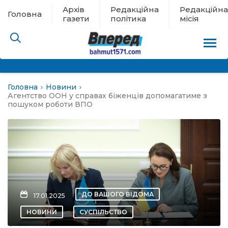
Архів
Редакційна
Редакційна
Головна
газети
політика
місія
Головна
Новини
пам’яті
Агентство ООН у справах біженців допомагатиме з
пошуком роботи ВПО
 в евакуації
льство
ні новини
ДО ВАШОГО ВІДОМА
17.01.2025
цина
НОВИНИ
СУСПІЛЬСТВО