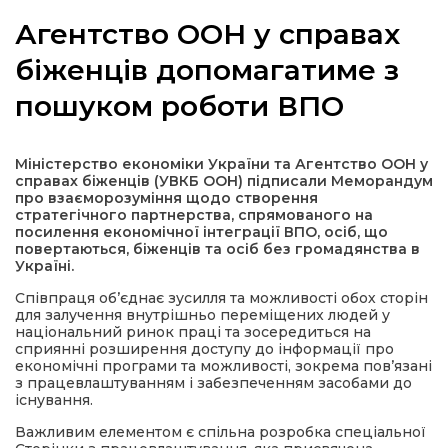
Агентство ООН у справах
біженців допомагатиме з
пошуком роботи ВПО
а
газети
Міністерство економіки України та Агентство ООН у
справах біженців (УВКБ ООН) підписали Меморандум
про взаєморозуміння щодо створення
ійна політика
стратегічного партнерства, спрямованого на
посилення економічної інтеграції ВПО, осіб, що
повертаються, біженців та осіб без громадянства в
ійна місія
Україні.
Співпраця об’єднає зусилля та можливості обох сторін
для залучення внутрішньо переміщених людей у
ти
національний ринок праці та зосередиться на
сприянні розширення доступу до інформації про
економічні програми та можливості, зокрема пов’язані
з працевлаштуванням і забезпеченням засобами до
існування.
Важливим елементом є спільна розробка спеціальної