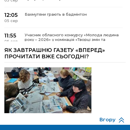
05 сер
12:05
Бахмутяни грають в бадмінтон
05 сер
11:55
Учасник обласного конкурсу «Молода людина
року – 2026» у номінація «Творці змін та
05 сер
можливостей» Владислав Воробйов
ЯК ЗАВТРАШНЮ ГАЗЕТУ «ВПЕРЕД»
ПРОЧИТАТИ ВЖЕ СЬОГОДНІ?
15:18
Мобільні клініки надали медичну допомогу 4
810 жителям Донеччини
03 сер
09:27
ВПО можуть не платити за частину
комунальних послуг: про що йдеться
03 сер
14:12
Досі ВПО? Юристка розповіла, коли
переселенці втрачають виплати та статус
01 сер
внутрішньо переміщеної особи
Вгору
14:04
Учасниця обласного конкурсу «Молода
людина року – 2026» у номінації «Пульс життя»
01 сер