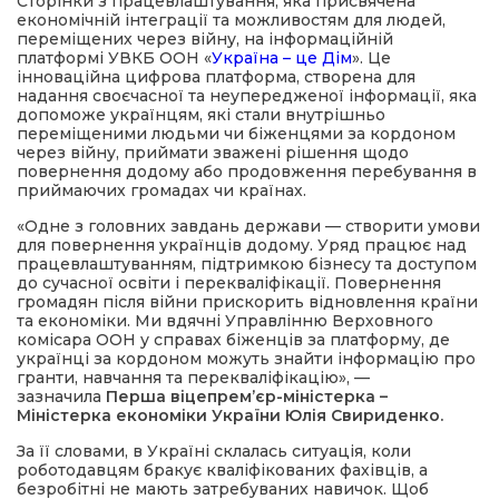
Сторінки з працевлаштування, яка присвячена
економічній інтеграції та можливостям для людей,
переміщених через війну, на інформаційній
платформі УВКБ ООН «
Україна – це Дім
». Це
інноваційна цифрова платформа, створена для
надання своєчасної та неупередженої інформації, яка
допоможе українцям, які стали внутрішньо
переміщеними людьми чи біженцями за кордоном
через війну, приймати зважені рішення щодо
повернення додому або продовження перебування в
приймаючих громадах чи країнах.
«Одне з головних завдань держави — створити умови
для повернення українців додому. Уряд працює над
працевлаштуванням, підтримкою бізнесу та доступом
до сучасної освіти і перекваліфікації. Повернення
громадян після війни прискорить відновлення країни
та економіки. Ми вдячні Управлінню Верховного
комісара ООН у справах біженців за платформу, де
українці за кордоном можуть знайти інформацію про
гранти, навчання та перекваліфікацію», —
зазначила
Перша віцепрем’єр-міністерка –
Міністерка економіки України Юлія Свириденко.
За її словами, в Україні склалась ситуація, коли
роботодавцям бракує кваліфікованих фахівців, а
безробітні не мають затребуваних навичок. Щоб