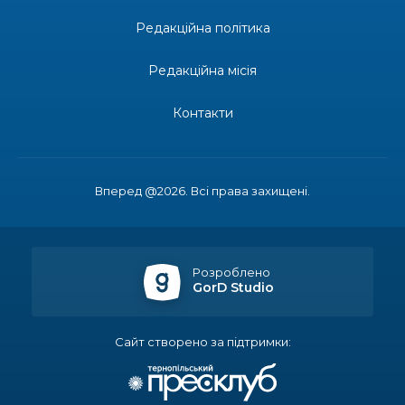
Редакційна політика
13:19
Бахмутських медичних працівників привітали з
професійним святом
25 лип
Редакційна місія
13:10
Літо, враження, творчість
Контакти
24 лип
14:38
Кабмін запровадив персональне фінансування
соцпослуг для ВПО: кошти надходитимуть на
23 лип
Вперед @2026. Всі права захищені.
спецрахунки
16:39
Іпотеку для ВПО спростили, але з одним
нюансом: деталі оновленої “єОселі”
22 лип
Розроблено
GorD Studio
16:34
Перемога бахмутян на фіналі Кубка України з
легкоатлетичних метань
22 лип
Сайт створено за підтримки:
14:44
Бахмутяни грали в парковий волейбол…
21 лип