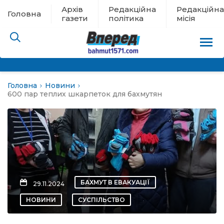
Архів
Редакційна
Редакційна
Головна
газети
політика
місія
Головна
Новини
пам’яті
600 пар теплих шкарпеток для бахмутян
 в евакуації
льство
ні новини
БАХМУТ В ЕВАКУАЦІЇ
29.11.2024
цина
НОВИНИ
СУСПІЛЬСТВО