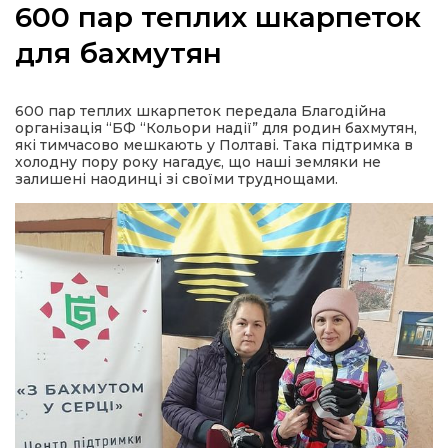
600 пар теплих шкарпеток
для бахмутян
а
600 пар теплих шкарпеток передала Благодійна
організація “БФ “Кольори надії” для родин бахмутян,
які тимчасово мешкають у Полтаві. Така підтримка в
газети
холодну пору року нагадує, що наші земляки не
залишені наодинці зі своїми труднощами.
ійна політика
ійна місія
ти