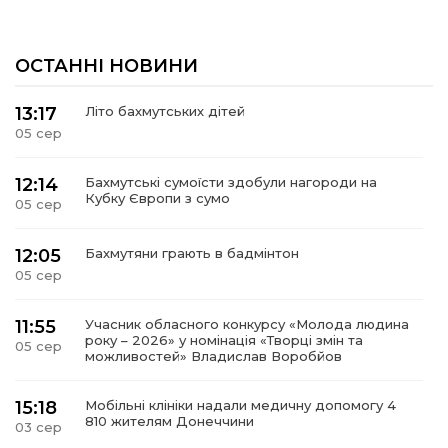
ОСТАННІ НОВИНИ
13:17
Літо бахмутських дітей
05 сер
12:14
Бахмутські сумоїсти здобули нагороди на
Кубку Європи з сумо
05 сер
12:05
Бахмутяни грають в бадмінтон
05 сер
11:55
Учасник обласного конкурсу «Молода людина
року – 2026» у номінація «Творці змін та
05 сер
можливостей» Владислав Воробйов
15:18
Мобільні клініки надали медичну допомогу 4
810 жителям Донеччини
03 сер