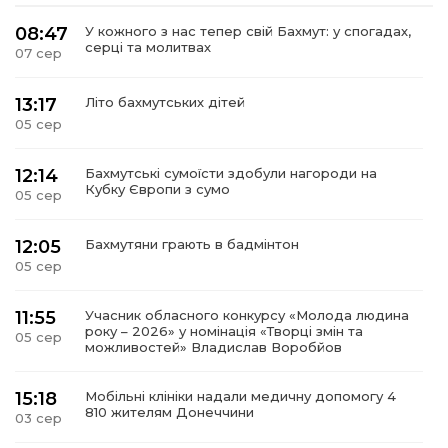
08:47
У кожного з нас тепер свій Бахмут: у спогадах,
серці та молитвах
07 сер
13:17
Літо бахмутських дітей
05 сер
12:14
Бахмутські сумоїсти здобули нагороди на
Кубку Європи з сумо
05 сер
12:05
Бахмутяни грають в бадмінтон
05 сер
11:55
Учасник обласного конкурсу «Молода людина
року – 2026» у номінація «Творці змін та
05 сер
можливостей» Владислав Воробйов
15:18
Мобільні клініки надали медичну допомогу 4
810 жителям Донеччини
03 сер