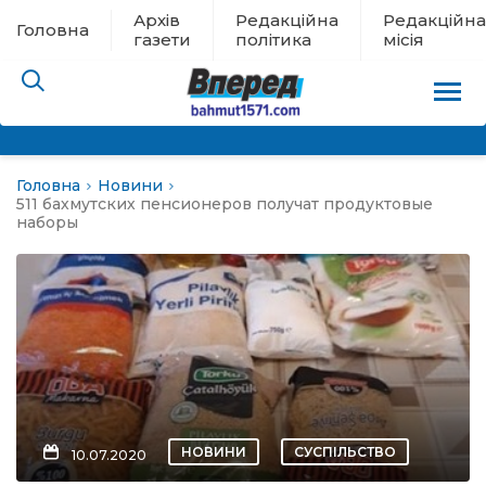
Архів
Редакційна
Редакційна
Головна
газети
політика
місія
Головна
Новини
пам’яті
511 бахмутских пенсионеров получат продуктовые
наборы
 в евакуації
льство
ні новини
цина
НОВИНИ
СУСПІЛЬСТВО
10.07.2020