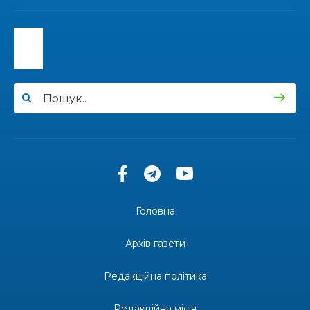
13:40
“Серпневі свята” – Клуб з народознавства
“Народний календар”
30 лип
13:33
Юні мешканці Бахмутської громади у Харкові
долучилися до проєкту «Радість у дитячих
30 лип
усмішках»
13:27
Інформація про фінансування матеріальної
допомоги мешканцям Бахмутської міської
30 лип
територіальної громади
14:37
«Дві музи» у Рівному: свято краси, мистецтва
та натхнення!
28 лип
Головна
14:31
Зустріч провідних спортсменів і тренерів
Донеччини
Архів газети
28 лип
Редакційна політика
14:23
Одна з найяскравіших постатей Бахмута –
Борис Сергійович Вальх, видатний лікар,
28 лип
епідеміолог, зоолог
Редакційна місія