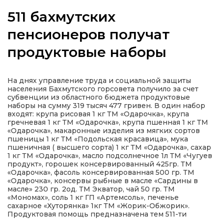
511 бахмутских
пенсионеров получат
продуктовые наборы
а
газети
На днях управление труда и социальной защиты
населения Бахмутского горсовета получило за счет
субвенции из областного бюджета продуктовые
ійна політика
наборы на сумму 319 тысяч 477 гривен. В один набор
входят: крупа рисовая 1 кг ТМ «Одарочка», крупа
гречневая 1 кг ТМ «Одарочка», крупа пшенная 1 кг ТМ
ійна місія
«Одарочка», макаронные изделия из мягких сортов
пшеницы 1 кг ТМ «Подольская красавица», мука
пшеничная ( высшего сорта) 1 кг ТМ «Одарочка», сахар
ти
1 кг ТМ «Одарочка», масло подсолнечное 1л ТМ «Чугуев
продукт», горошек консервированный 425гр. ТМ
«Одарочка», фасоль консервированная 500 гр. ТМ
«Одарочка», консервы рыбные в масле «Сардины в
масле» 230 гр. 2од. ТМ Экватор, чай 50 гр. ТМ
«Мономах», соль 1 кг ГП «Артемсоль», печенье
сахарное «Хуторянка» 1кг ТМ «Жорик-Обжорик».
Продуктовая помощь предназначена тем 511-ти