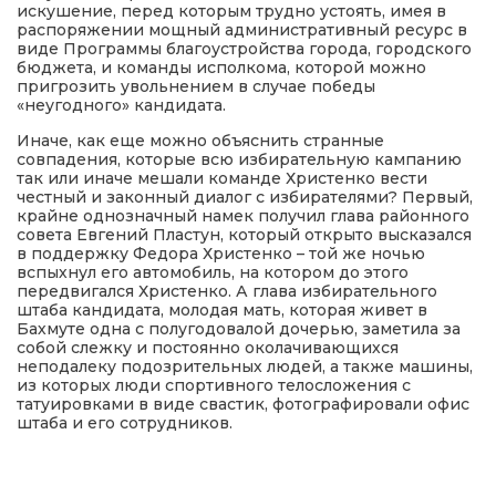
искушение, перед которым трудно устоять, имея в
распоряжении мощный административный ресурс в
виде Программы благоустройства города, городского
бюджета, и команды исполкома, которой можно
пригрозить увольнением в случае победы
«неугодного» кандидата.
Иначе, как еще можно объяснить странные
совпадения, которые всю избирательную кампанию
так или иначе мешали команде Христенко вести
честный и законный диалог с избирателями? Первый,
крайне однозначный намек получил глава районного
совета Евгений Пластун, который открыто высказался
в поддержку Федора Христенко – той же ночью
вспыхнул его автомобиль, на котором до этого
передвигался Христенко. А глава избирательного
штаба кандидата, молодая мать, которая живет в
Бахмуте одна с полугодовалой дочерью, заметила за
собой слежку и постоянно околачивающихся
неподалеку подозрительных людей, а также машины,
из которых люди спортивного телосложения с
татуировками в виде свастик, фотографировали офис
штаба и его сотрудников.