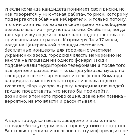
И если команда кандидата понимает свои риски, но,
как говорится, у них «такая работа», то риск, которому
подвергаются обычные избиратели, и только потому,
что они хотят использовать свое право на свободное
волеизъявление – уму непостижим. Особенно, когда
такому риску людей сознательно подвергает власть,
призванная их охранять. К примеру, 14 и 17 июля,
когда на Центральной площади состоялись
бесплатные концерты для горожан с участием
украинских звезд, городская власть намеренно не
зажгла на площади ни одного фонаря. Люди
подсвечивали территорию телефонами, а после того,
как зрители разошлись – команда убирала мусор на
площади в свете фар машин и телефонов. Команда
кандидата самостоятельно организовала подвоз
туалетов, сбор мусора, охрану, координацию людей…
трудно представить, что могло бы произойти,
возникни в темноте провокация, давка или паника –
вероятно, на это власти и рассчитывали.
А ведь городская власть заведомо и в законном
порядке была уведомлена о проведении концертов.
Вот только решила использовать эту информацию не