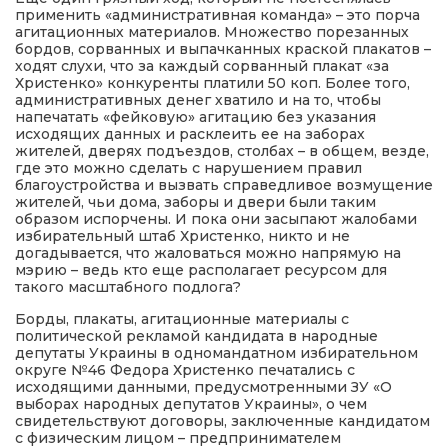
применить «административная команда» – это порча
агитационных материалов. Множество порезанных
бордов, сорванных и выпачканных краской плакатов –
ходят слухи, что за каждый сорванный плакат «за
Христенко» конкуренты платили 50 коп. Более того,
административных денег хватило и на то, чтобы
напечатать «фейковую» агитацию без указания
исходящих данных и расклеить ее на заборах
жителей, дверях подъездов, столбах – в общем, везде,
где это можно сделать с нарушением правил
благоустройства и вызвать справедливое возмущение
жителей, чьи дома, заборы и двери были таким
образом испорчены. И пока они засыпают жалобами
избирательный штаб Христенко, никто и не
догадывается, что жаловаться можно напрямую на
мэрию – ведь кто еще располагает ресурсом для
такого масштабного подлога?
Борды, плакаты, агитационные материалы с
политической рекламой кандидата в народные
депутаты Украины в одномандатном избирательном
округе №46 Федора Христенко печатались с
исходящими данными, предусмотренными ЗУ «О
выборах народных депутатов Украины», о чем
свидетельствуют договоры, заключенные кандидатом
с физическим лицом – предпринимателем