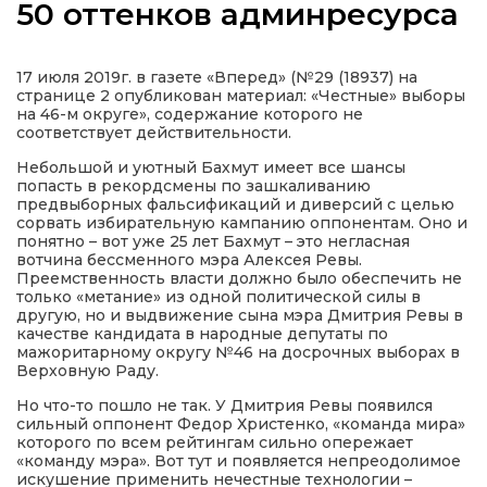
50 оттенков админресурса
17 июля 2019г. в газете «Вперед» (№29 (18937) на
странице 2 опубликован материал: «Честные» выборы
а
на 46-м округе», содержание которого не
соответствует действительности.
Небольшой и уютный Бахмут имеет все шансы
газети
попасть в рекордсмены по зашкаливанию
предвыборных фальсификаций и диверсий с целью
сорвать избирательную кампанию оппонентам. Оно и
ійна політика
понятно – вот уже 25 лет Бахмут – это негласная
вотчина бессменного мэра Алексея Ревы.
Преемственность власти должно было обеспечить не
ійна місія
только «метание» из одной политической силы в
другую, но и выдвижение сына мэра Дмитрия Ревы в
качестве кандидата в народные депутаты по
ти
мажоритарному округу №46 на досрочных выборах в
Верховную Раду.
Но что-то пошло не так. У Дмитрия Ревы появился
сильный оппонент Федор Христенко, «команда мира»
которого по всем рейтингам сильно опережает
«команду мэра». Вот тут и появляется непреодолимое
искушение применить нечестные технологии –