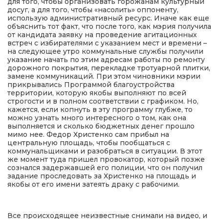
для того, чтобы организовать горожанам культурный
досуг, а для того, чтобы «насолить» оппоненту,
использую административный ресурс. Иначе как еще
объяснить тот факт, что после того, как мэрия получила
от кандидата заявку на проведение агитационных
встреч с избирателями с указанием мест и времени –
на следующее утро коммунальные службы получили
указание начать по этим адресам работы по ремонту
дорожного покрытия, перекладке тротуарной плитки,
замене коммуникаций. При этом чиновники мэрии
прикрывались Программой благоустройства
территории, которую якобы выполняют по всей
строгости и в полном соответствии с графиком. Но,
кажется, если копнуть в эту программу глубже, то
можно узнать много интересного о том, как она
выполняется и сколько бюджетных денег прошло
мимо нее. Федор Христенко сам прибыл на
центральную площадь, чтобы пообщаться с
коммунальщиками и разобраться в ситуации. В этот
же момент туда пришел провокатор, который позже
сознался задержавшей его полиции, что он получил
задание проследовать за Христенко на площадь и
якобы от его имени затеять драку с рабочими.
Все происходящее неизвестные снимали на видео, и