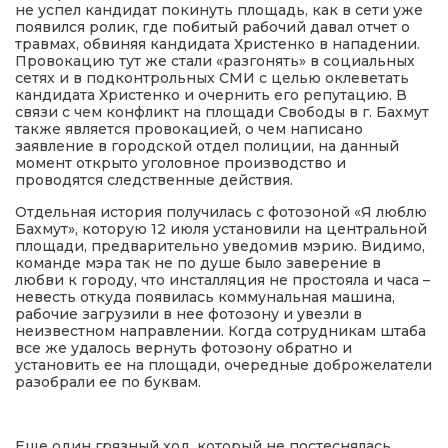
не успел кандидат покинуть площадь, как в сети уже
появился ролик, где побитый рабочий давал отчет о
травмах, обвиняя кандидата Христенко в нападении.
Провокацию тут же стали «разгонять» в социальных
сетях и в подконтрольных СМИ с целью оклеветать
кандидата Христенко и очернить его репутацию. В
связи с чем конфликт на площади Свободы в г. Бахмут
также является провокацией, о чем написано
заявление в городской отдел полиции, на данный
момент открыто уголовное производство и
проводятся следственные действия.
Отдельная история получилась с фотозоной «Я люблю
Бахмут», которую 12 июля установили на центральной
площади, предварительно уведомив мэрию. Видимо,
команде мэра так не по душе было заверение в
любви к городу, что инсталляция не простояла и часа –
невесть откуда появилась коммунальная машина,
рабочие загрузили в нее фотозону и увезли в
неизвестном направлении. Когда сотрудникам штаба
все же удалось вернуть фотозону обратно и
установить ее на площади, очередные доброжелатели
разобрали ее по буквам.
Еще один грязный ход, который не постеснялась