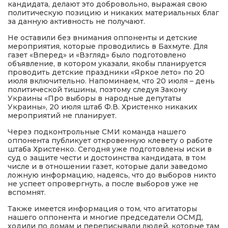
кандидата, делают это добровольно, выражая свою
политическую позицию и никаких материальных благ
за данную активность не получают.
Не оставили без внимания оппоненты и детские
мероприятия, которые проводились в Бахмуте. Для
газет «Вперед» и «Взгляд» было подготовлено
объявление, в котором указали, якобы планируется
проводить детские праздники «Яркое лето» по 20
июля включительно. Напоминаем, что 20 июля – день
политической тишины, поэтому следуя Закону
Украины «Про выборы в народные депутаты
Украины», 20 июля штаб Ф.В. Христенко никаких
мероприятий не планирует.
Через подконтрольные СМИ команда нашего
оппонента публикует откровенную клевету о работе
штаба Христенко. Сегодня уже подготовлены иски в
суд о защите чести и достоинства кандидата, в том
числе и в отношении газет, которые дали заведомо
ложную информацию, надеясь, что до выборов никто
не успеет опровергнуть, а после выборов уже не
вспомнят.
Также имеется информация о том, что агитаторы
нашего оппонента и многие председатели ОСМД,
ходили по домам и переписывали людей, которые там