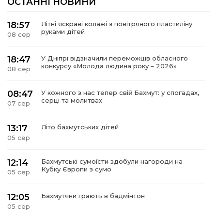
ОСТАННІ НОВИНИ
18:57
Літні яскраві колажі з повітряного пластиліну
руками дітей
08 сер
18:47
У Дніпрі відзначили переможців обласного
конкурсу «Молода людина року – 2026»
08 сер
08:47
У кожного з нас тепер свій Бахмут: у спогадах,
серці та молитвах
07 сер
13:17
Літо бахмутських дітей
05 сер
12:14
Бахмутські сумоїсти здобули нагороди на
Кубку Європи з сумо
05 сер
12:05
Бахмутяни грають в бадмінтон
05 сер