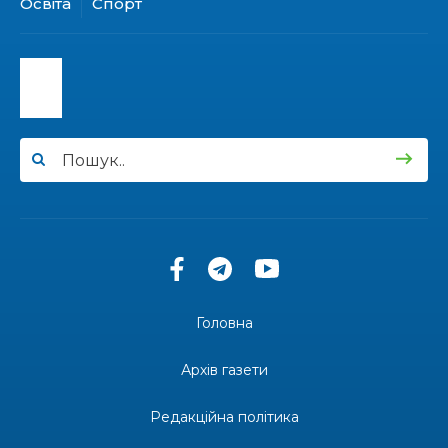
Освіта
Спорт
15:30
Бахмутяни відвідали Музей науки
Національного університету «Полтавська
31 лип
політехніка імені Юрія Кондратюка»
15:24
Бахмутянка Ірина Денисенко бере участь у
конкурсі «Молода людина року – 2026»
31 лип
13:40
“Серпневі свята” – Клуб з народознавства
“Народний календар”
30 лип
13:33
Юні мешканці Бахмутської громади у Харкові
долучилися до проєкту «Радість у дитячих
30 лип
усмішках»
Головна
13:27
Інформація про фінансування матеріальної
допомоги мешканцям Бахмутської міської
30 лип
Архів газети
територіальної громади
Редакційна політика
14:37
«Дві музи» у Рівному: свято краси, мистецтва
та натхнення!
28 лип