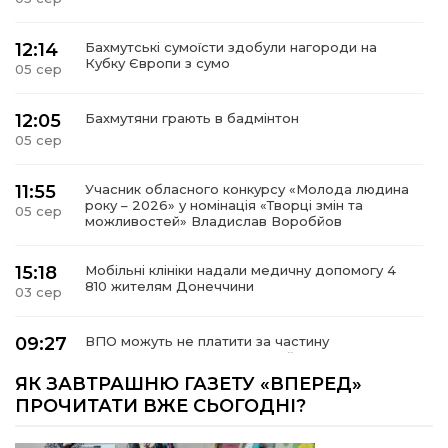
12:14
Бахмутські сумоїсти здобули нагороди на
Кубку Європи з сумо
05 сер
12:05
Бахмутяни грають в бадмінтон
05 сер
11:55
Учасник обласного конкурсу «Молода людина
року – 2026» у номінація «Творці змін та
05 сер
можливостей» Владислав Воробйов
15:18
Мобільні клініки надали медичну допомогу 4
810 жителям Донеччини
03 сер
09:27
ВПО можуть не платити за частину
комунальних послуг: про що йдеться
03 сер
ЯК ЗАВТРАШНЮ ГАЗЕТУ «ВПЕРЕД»
ПРОЧИТАТИ ВЖЕ СЬОГОДНІ?
14:12
Досі ВПО? Юристка розповіла, коли
переселенці втрачають виплати та статус
01 сер
внутрішньо переміщеної особи