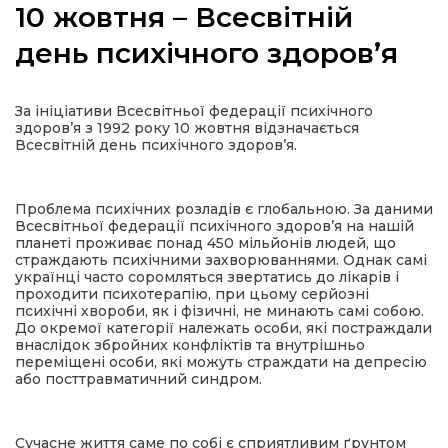
10 жовтня – Всесвітній
день психічного здоров’я
а
За ініціативи Всесвітньої федерації психічного
здоров’я з 1992 року 10 жовтня відзначається
Всесвітній день психічного здоров’я.
газети
Проблема психічних розладів є глобальною. За даними
ійна політика
Всесвітньої федерації психічного здоров’я на нашій
планеті проживає понад 450 мільйонів людей, що
страждають психічними захворюваннями. Однак самі
ійна місія
українці часто соромляться звертатись до лікарів і
проходити психотерапію, при цьому серйозні
психічні хвороби, як і фізичні, не минають самі собою.
ти
До окремої категорії належать особи, які постраждали
внаслідок збройних конфліктів та внутрішньо
переміщені особи, які можуть страждати на депресію
або посттравматичний синдром.
Сучасне життя саме по собі є сприятливим ґрунтом