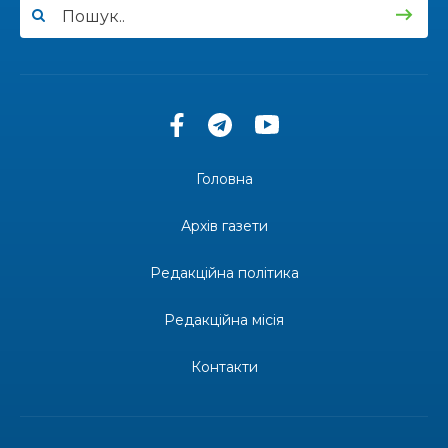
усмішках»
13:27
Інформація про фінансування матеріальної
допомоги мешканцям Бахмутської міської
30 лип
територіальної громади
14:37
«Дві музи» у Рівному: свято краси, мистецтва
та натхнення!
28 лип
Головна
14:31
Зустріч провідних спортсменів і тренерів
Донеччини
Архів газети
28 лип
Редакційна політика
14:23
Одна з найяскравіших постатей Бахмута –
Борис Сергійович Вальх, видатний лікар,
28 лип
епідеміолог, зоолог
Редакційна місія
13:19
Бахмутських медичних працівників привітали з
Контакти
професійним святом
25 лип
13:10
Літо, враження, творчість