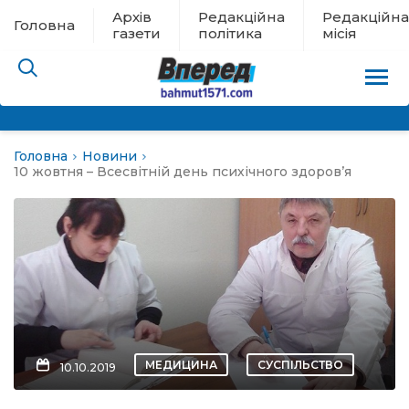
Архів
Редакційна
Редакційна
Головна
газети
політика
місія
Головна
Новини
пам’яті
10 жовтня – Всесвітній день психічного здоров’я
 в евакуації
льство
ні новини
цина
МЕДИЦИНА
СУСПІЛЬСТВО
10.10.2019