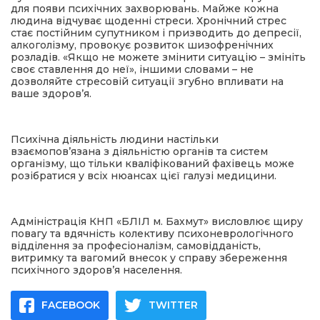
для появи психічних захворювань. Майже кожна
людина відчуває щоденні стреси. Хронічний стрес
стає постійним супутником і призводить до депресії,
алкоголізму, провокує розвиток шизофренічних
розладів. «Якщо не можете змінити ситуацію – змініть
своє ставлення до неї», іншими словами – не
дозволяйте стресовій ситуації згубно впливати на
ваше здоров’я.
Психічна діяльність людини настільки
взаємопов’язана з діяльністю органів та систем
організму, що тільки кваліфікований фахівець може
розібратися у всіх нюансах цієї галузі медицини.
Адміністрація КНП «БЛІЛ м. Бахмут» висловлює щиру
повагу та вдячність колективу психоневрологічного
відділення за професіоналізм, самовідданість,
витримку та вагомий внесок у справу збереження
психічного здоров’я населення.
FACEBOOK
TWITTER