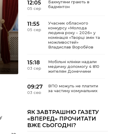
12:05
Бахмутяни грають в
бадмінтон
05 сер
11:55
Учасник обласного
конкурсу «Молода
05 сер
людина року – 2026» у
номінація «Творці змін та
можливостей»
Владислав Воробйов
15:18
Мобільні клініки надали
медичну допомогу 4 810
03 сер
жителям Донеччини
09:27
ВПО можуть не платити
за частину комунальних
03 сер
послуг: про що йдеться
14:12
Досі ВПО? Юристка
ЯК ЗАВТРАШНЮ ГАЗЕТУ
розповіла, коли
у
01 сер
«ВПЕРЕД» ПРОЧИТАТИ
переселенці втрачають
ВЖЕ СЬОГОДНІ?
виплати та статус
внутрішньо переміщеної