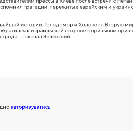
дставителям прессы в Киеве после встречи с Нетань
вспомнил трагедии, пережитые еврейским и украин
вейшей истории: Голодомор и Холокост, Вторую м
 обратился к израильской стороне с призывом приз
рода”, – сказал Зеленский.
р
ідно
авторизуватись
.