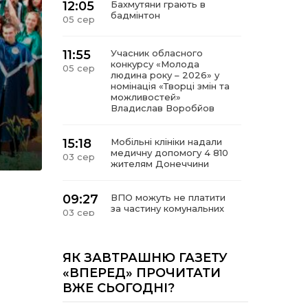
12:05
Бахмутяни грають в
бадмінтон
05 сер
11:55
Учасник обласного
конкурсу «Молода
05 сер
людина року – 2026» у
номінація «Творці змін та
можливостей»
Владислав Воробйов
15:18
Мобільні клініки надали
медичну допомогу 4 810
03 сер
жителям Донеччини
09:27
ВПО можуть не платити
за частину комунальних
03 сер
послуг: про що йдеться
14:12
Досі ВПО? Юристка
ЯК ЗАВТРАШНЮ ГАЗЕТУ
розповіла, коли
01 сер
«ВПЕРЕД» ПРОЧИТАТИ
переселенці втрачають
ВЖЕ СЬОГОДНІ?
виплати та статус
внутрішньо переміщеної