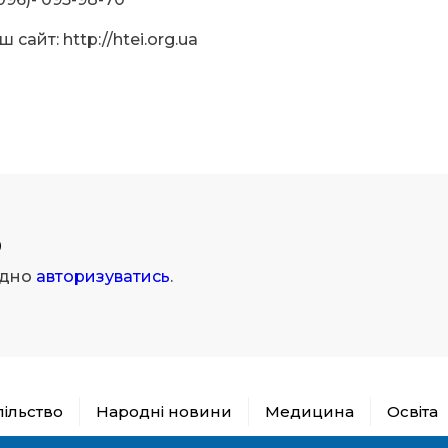
ш сайт: http://htei.org.ua
р
ідно
авторизуватись
.
пільство
Народні новини
Медицина
Освіта