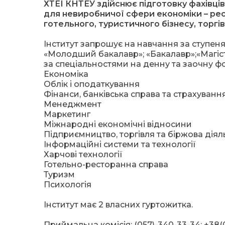
ХТЕІ КНТЕУ здійснює підготовку фахівців
для невиробничої сфери економіки – ре
готельного, туристичного бізнесу, торгі
Інститут запрошує на навчання за ступеня
«Молодший бакалавр»; «Бакалавр»;«Магіс
за спеціальностями на денну та заочну ф
Економіка
Облік і оподаткування
Фінанси, банківська справа та страхуванн
Менеджмент
Маркетинг
Міжнародні економічні відносини
Підприємництво, торгівля та біржова діял
Інформаційні системи та технології
Харчові технології
Готельно-ресторанна справа
Туризм
Психологія
Інститут має 2 власних гуртожитка.
Приймальна комісія: (057)-340-33-34; +38(