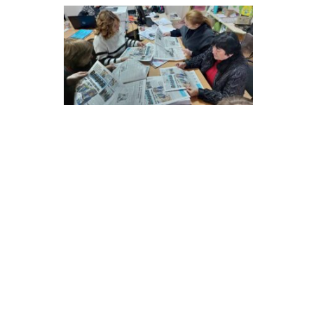
особи
14:04
Учасниця обласного
конкурсу «Молода
01 сер
людина року – 2026» у
номінації «Пульс життя»
Аліна Кулик
15:58
Літо в Жовтих Водах
31 лип
15:30
Бахмутяни відвідали
Музей науки
31 лип
Національного
університету
«Полтавська політехніка
імені Юрія Кондратюка»
15:24
Бахмутянка Ірина
Денисенко бере участь у
31 лип
конкурсі «Молода
людина року – 2026»