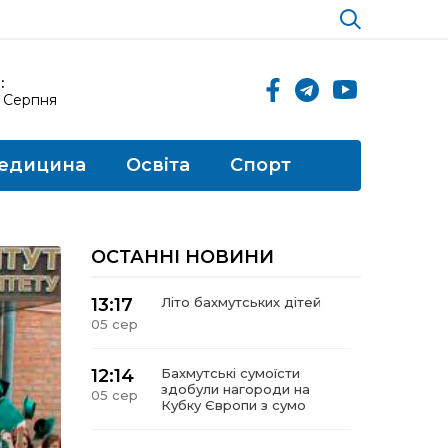
:
6 Серпня
едицина
Освіта
Спорт
ОСТАННІ НОВИНИ
13:17
Літо бахмутських дітей
05 сер
12:14
Бахмутські сумоїсти
здобули нагороди на
05 сер
Кубку Європи з сумо