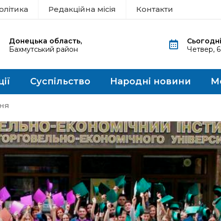
олітика
Редакційна місія
Контакти
Донецька область,
Сьогодні
Бахмутський район
Четвер, 
ції
Суспільство
Народні новини
М
ня