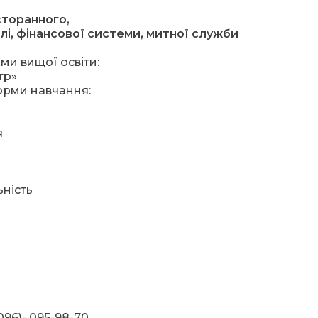
сторанного,
влі, фінансової системи, митної служби
ми вищої освіти:
тр»
орми навчання:
я
ьність
096)- 095-98-70