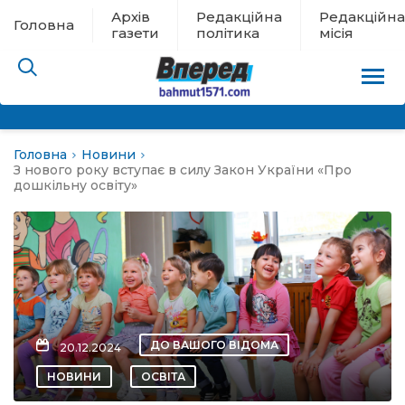
Архів
Редакційна
Редакційна
Головна
газети
політика
місія
Головна
Новини
пам’яті
З нового року вступає в силу Закон України «Про
дошкільну освіту»
 в евакуації
льство
ні новини
ДО ВАШОГО ВІДОМА
20.12.2024
цина
НОВИНИ
ОСВІТА