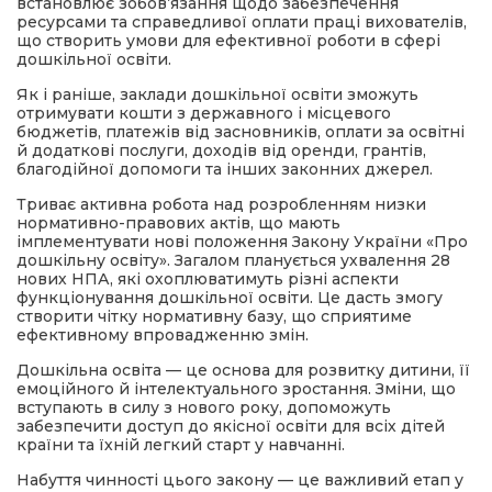
встановлює зобов’язання щодо забезпечення
ресурсами та справедливої оплати праці вихователів,
що створить умови для ефективної роботи в сфері
дошкільної освіти.
Як і раніше, заклади дошкільної освіти зможуть
отримувати кошти з державного і місцевого
бюджетів, платежів від засновників, оплати за освітні
й додаткові послуги, доходів від оренди, грантів,
благодійної допомоги та інших законних джерел.
Триває активна робота над розробленням низки
нормативно-правових актів, що мають
імплементувати нові положення Закону України «Про
дошкільну освіту». Загалом планується ухвалення 28
нових НПА, які охоплюватимуть різні аспекти
функціонування дошкільної освіти. Це дасть змогу
створити чітку нормативну базу, що сприятиме
ефективному впровадженню змін.
Дошкільна освіта — це основа для розвитку дитини, її
емоційного й інтелектуального зростання. Зміни, що
вступають в силу з нового року, допоможуть
забезпечити доступ до якісної освіти для всіх дітей
країни та їхній легкий старт у навчанні.
Набуття чинності цього закону — це важливий етап у