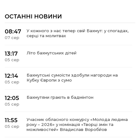
ОСТАННІ НОВИНИ
08:47
У кожного з нас тепер свій Бахмут: у спогадах,
серці та молитвах
07 сер
13:17
Літо бахмутських дітей
05 сер
12:14
Бахмутські сумоїсти здобули нагороди на
Кубку Європи з сумо
05 сер
12:05
Бахмутяни грають в бадмінтон
05 сер
11:55
Учасник обласного конкурсу «Молода людина
року – 2026» у номінація «Творці змін та
05 сер
можливостей» Владислав Воробйов