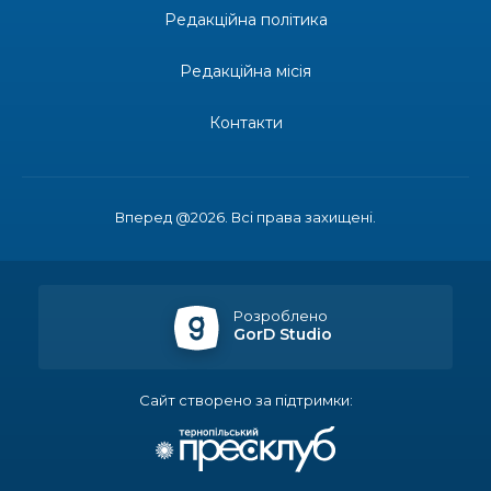
Редакційна політика
14:23
Одна з найяскравіших постатей Бахмута –
Борис Сергійович Вальх, видатний лікар,
28 лип
епідеміолог, зоолог
Редакційна місія
13:19
Бахмутських медичних працівників привітали з
Контакти
професійним святом
25 лип
13:10
Літо, враження, творчість
24 лип
Вперед @2026. Всі права захищені.
14:38
Кабмін запровадив персональне фінансування
соцпослуг для ВПО: кошти надходитимуть на
23 лип
спецрахунки
Розроблено
GorD Studio
16:39
Іпотеку для ВПО спростили, але з одним
нюансом: деталі оновленої “єОселі”
22 лип
Сайт створено за підтримки:
16:34
Перемога бахмутян на фіналі Кубка України з
легкоатлетичних метань
22 лип