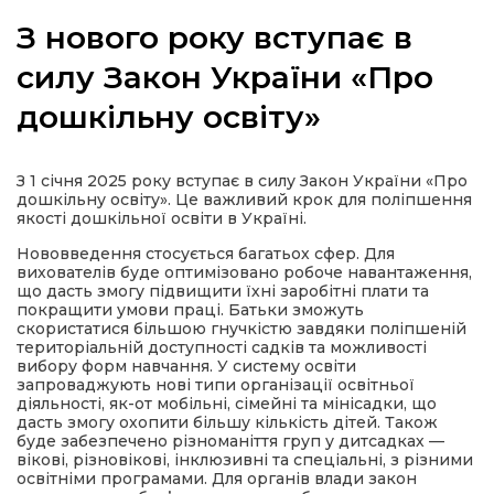
З нового року вступає в
силу Закон України «Про
дошкільну освіту»
а
газети
З 1 січня 2025 року вступає в силу Закон України «Про
дошкільну освіту». Це важливий крок для поліпшення
якості дошкільної освіти в Україні.
ійна політика
Нововведення стосується багатьох сфер. Для
вихователів буде оптимізовано робоче навантаження,
ійна місія
що дасть змогу підвищити їхні заробітні плати та
покращити умови праці. Батьки зможуть
скористатися більшою гнучкістю завдяки поліпшеній
територіальній доступності садків та можливості
ти
вибору форм навчання. У систему освіти
запроваджують нові типи організації освітньої
діяльності, як-от мобільні, сімейні та мінісадки, що
дасть змогу охопити більшу кількість дітей. Також
буде забезпечено різноманіття груп у дитсадках —
вікові, різновікові, інклюзивні та спеціальні, з різними
освітніми програмами. Для органів влади закон