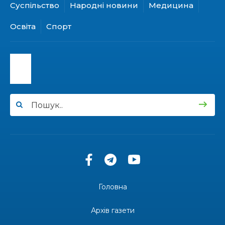
Суспільство
Народні новини
Медицина
15:24
Бахмутянка Ірина Денисенко бере участь у
конкурсі «Молода людина року – 2026»
31 лип
Освіта
Спорт
13:40
“Серпневі свята” – Клуб з народознавства
“Народний календар”
30 лип
13:33
Юні мешканці Бахмутської громади у Харкові
долучилися до проєкту «Радість у дитячих
30 лип
усмішках»
13:27
Інформація про фінансування матеріальної
допомоги мешканцям Бахмутської міської
30 лип
територіальної громади
14:37
«Дві музи» у Рівному: свято краси, мистецтва
та натхнення!
28 лип
Головна
14:31
Зустріч провідних спортсменів і тренерів
Донеччини
Архів газети
28 лип