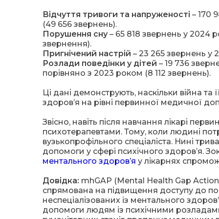
Відчуття тривоги та напруженості
– 170 9
(49 656 звернень).
Порушення сну
– 65 818 звернень у 2024 р
звернення).
Пригнічений настрій
– 23 265 звернень у 2
Розлади поведінки у дітей
– 19 736 зверн
порівняно з 2023 роком (8 112 звернень).
Ці дані демонструють, наскільки війна та 
здоров’я на рівні первинної медичної до
Звісно, навіть після навчання лікарі перв
психотерапевтами. Тому, коли людині пот
вузькопрофільного спеціаліста. Нині трив
допомоги у сфері психічного здоровʼя. З
ментального здоровʼя
у лікарнях спромо
Довідка:
mhGAP (Mental Health Gap Actio
спрямована на підвищення доступу до по
неспеціалізованих із ментального здоров’
допомоги людям із психічними розладами