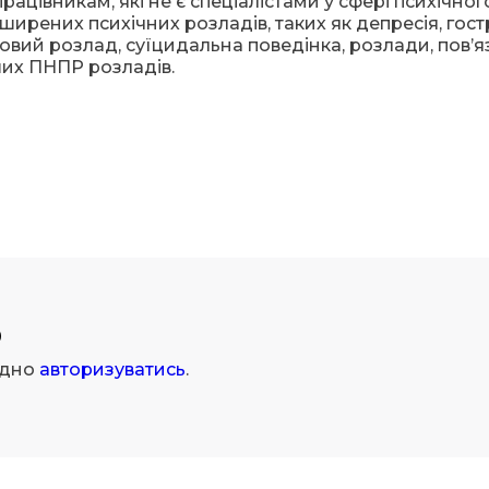
ацівникам, які не є спеціалістами у сфері психічног
ширених психічних розладів, таких як депресія, гост
овий розлад, суїцидальна поведінка, розлади, пов’яз
их ПНПР розладів.
р
ідно
авторизуватись
.