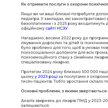
Як отримати послуги з охорони психічно
Якщо ви чи ваші близькі потребуєте допом
педіатра. У закладах, які законтрактовані
безоплатними і з 2025 року входитимуть
офіційному
сайті НСЗУ
.
Нагадаємо, восени 2022 року до програми
лікування дорослих та дітей із психічни
було зроблено для того, щоб в умовах пов
психосоціальної допомоги для всіх гром
психоемоційного стану з сімейним лікарем
спеціалізовану лікарню.
Протягом 2024 року близько 500 000 паці
цьому
у 2023 році
за послугами з охорони
тисяч пацієнтів. Тобто зростання склало п
Основні проблеми, з якими звертаються
Аналіз звернень до лікарів ПМД у 2023-2
залишаються: