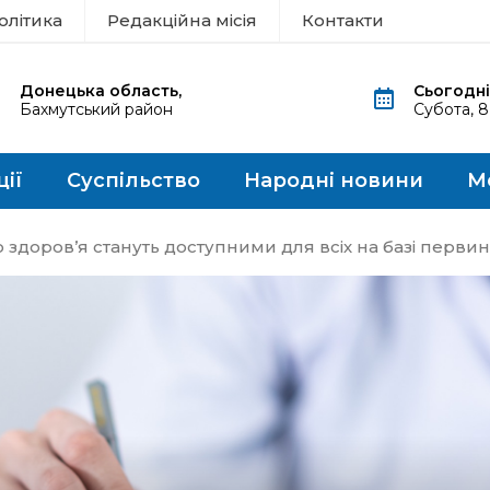
олітика
Редакційна місія
Контакти
Донецька область,
Сьогодні
Бахмутський район
Субота, 
ції
Суспільство
Народні новини
М
о здоров’я стануть доступними для всіх на базі перв