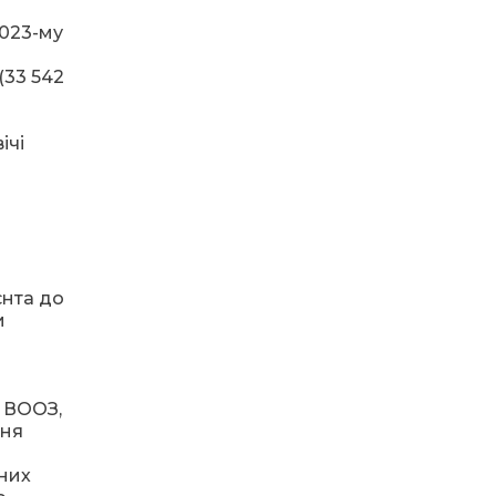
та натхнення!
2023-му
14:31
Зустріч провідних
(33 542
спортсменів і тренерів
28 лип
Донеччини
ічі
14:23
Одна з найяскравіших
постатей Бахмута –
28 лип
Борис Сергійович Вальх,
видатний лікар,
епідеміолог, зоолог
13:19
Бахмутських медичних
працівників привітали з
єнта до
25 лип
професійним святом
и
13:10
Літо, враження, творчість
24 лип
 ВООЗ,
ння
14:38
Кабмін запровадив
персональне
23 лип
них
фінансування соцпослуг