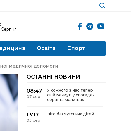
:
8 Серпня
едицина
Освіта
Спорт
инної медичної допомоги
ОСТАННІ НОВИНИ
08:47
У кожного з нас тепер
свій Бахмут: у спогадах,
07 сер
серці та молитвах
13:17
Літо бахмутських дітей
05 сер