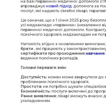
на базі первинної медичної допомоги (ПМ
впроваджує
новий підхід
: допомога за пс
послуг, які надають сімейні лікарі, терапе
Це означає, що з 1 січня 2025 року безоп
усі медзаклади «первинки» (незалежно ві
первинної медичної допомоги. Контракту
психічного здоровʼя, мадзакладам не пот
Натомість згідно з оновленими вимогами
брати
,
які працюють у законтрактованому
сертифікати про проходження
навчання
ведення психічних розладів.
Головні переваги змін:
Доступність:
кожен може звернутися до св
проблемами психічного здоров’я.
Простота:
не потрібно шукати спеціалізов
Економічність:
послуги включені до прогр
Раннє виявлення:
лікарі зможуть вчасно д
ускладненням.