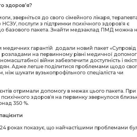
го здоровʼя?
оги, зверніться до свого сімейного лікаря, терапевт
 з НСЗУ, послуги з підтримки психічного здоров’я є
 до базового пакета. Знайти медзаклад ПМД можна 
 медичних гарантій додали новий пакет «Супровід 
ми розладами на первинному рівні медичної допомог
номасштабної війни забезпечити доступність і якіст
адян. Адже легше поділитися проблемами щодо сво
, ніж шукати вузькопрофільного спеціаліста чи
єнтів отримали допомогу в межах цього пакета. При
 психічного здоровʼя на первинку звернулося близьк
онад 350 %.
 пацієнти
024 роках показує, що найчастішими проблемами бу