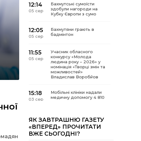
12:14
Бахмутські сумоїсти
здобули нагороди на
05 сер
Кубку Європи з сумо
12:05
Бахмутяни грають в
бадмінтон
05 сер
11:55
Учасник обласного
конкурсу «Молода
05 сер
людина року – 2026» у
номінація «Творці змін та
можливостей»
Владислав Воробйов
15:18
Мобільні клініки надали
медичну допомогу 4 810
03 сер
жителям Донеччини
чної
09:27
ВПО можуть не платити
ЯК ЗАВТРАШНЮ ГАЗЕТУ
за частину комунальних
03 сер
«ВПЕРЕД» ПРОЧИТАТИ
послуг: про що йдеться
ВЖЕ СЬОГОДНІ?
ромадян