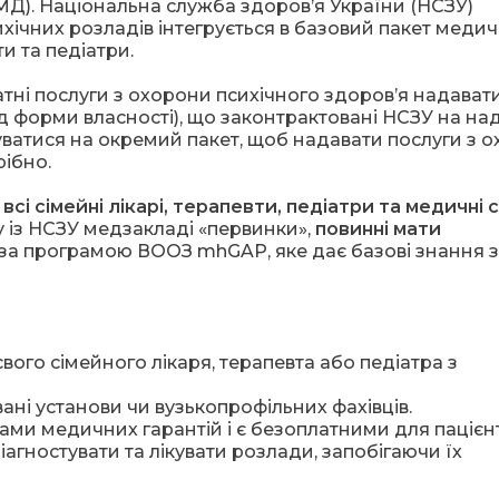
Д). Національна служба здоров’я України (НСЗУ)
ихічних розладів інтегрується в базовий пакет меди
вти та педіатри.
латні послуги з охорони психічного здоровʼя надават
д форми власності), що законтрактовані НСЗУ на на
ватися на окремий пакет, щоб надавати послуги з 
рібно.
,
всі сімейні лікарі, терапевти, педіатри та медичні 
 із НСЗУ медзакладі «первинки»,
повинні мати
за програмою ВООЗ mhGAP, яке дає базові знання з
ого сімейного лікаря, терапевта або педіатра з
ані установи чи вузькопрофільних фахівців.
ами медичних гарантій і є безоплатними для пацієнт
іагностувати та лікувати розлади, запобігаючи їх