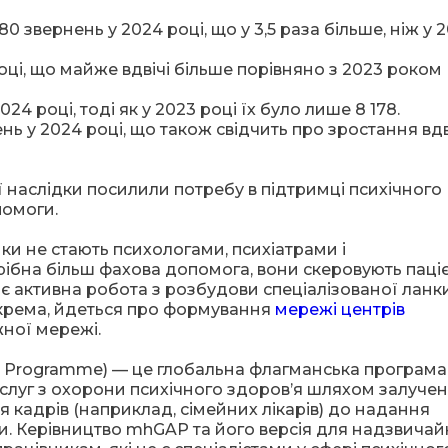
80 звернень у 2024 році, що у 3,5 раза більше, ніж у 
оці, що майже вдвічі більше порівняно з 2023 роком 
024 році, тоді як у 2023 році їх було лише 8 178.
ень у 2024 році, що також свідчить про зростання вдв
її наслідки посилили потребу в підтримці психічного
помоги.
инки не стають психологами, психіатрами і
рібна більш фахова допомога, вони скеровують паці
ає активна робота з розбудови спеціалізованої ланк
окрема, йдеться про формування
мережі центрів
жної мережі.
n Programme) — це глобальна флагманська програма
слуг з охорони психічного здоров’я шляхом залуче
я кадрів (наприклад, сімейних лікарів) до надання
. Керівництво mhGAP та його версія для надзвичай