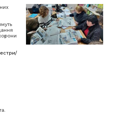
14:12
Досі ВПО? Юристка
розповіла, коли
чних
01 сер
переселенці втрачають
виплати та статус
внутрішньо переміщеної
имуть
особи
дання
охорони
14:04
Учасниця обласного
конкурсу «Молода
01 сер
людина року – 2026» у
сестри/
номінації «Пульс життя»
Аліна Кулик
15:58
Літо в Жовтих Водах
31 лип
15:30
Бахмутяни відвідали
Музей науки
31 лип
Національного
університету
а.
«Полтавська політехніка
імені Юрія Кондратюка»