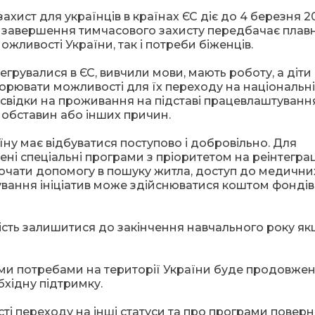
захист для українців в країнах ЄС діє до 4 березня 2
о завершення тимчасового захисту передбачає плавн
жливості України, так і потреби біженців.
егрувалися в ЄС, вивчили мови, мають роботу, а діти
ворювати можливості для їх переходу на національні
свідки на проживання на підставі працевлаштування
 обставин або інших причин.
ну має відбуватися поступово і добровільно. Для
ні спеціальні програми з пріоритетом на реінтегра
лючати допомогу в пошуку житла, доступ до медични
ування ініціатив може здійснюватися коштом фондів
сть залишитися до закінчення навчального року я
ми потребами на території України буде продовже
хідну підтримку.
і переходу на інші статуси та про програми повер