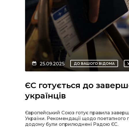
25.09.2025
ДО ВАШОГО ВІДОМА
ЄС готується до заверш
українців
Європейський Союз готує правила заверш
України. Рекомендації щодо поетапного
додому були оприлюднені Радою ЄС.