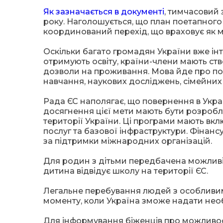
Як зазначається в документі
, тимчасовий 
року. Наголошується, що план поетапног
координований перехід, що враховує як мо
Оскільки багато громадян України вже інт
отримують освіту, країни-члени мають ст
дозволи на проживання. Мова йде про по
навчання, наукових досліджень, сімейних
Рада ЄС наполягає, що повернення в Украї
досягнення цієї мети мають бути розробле
території України. Ці програми мають вк
послуг та базової інфраструктури. Фінанс
за підтримки міжнародних організацій.
Для родин з дітьми передбачена можливі
дитина відвідує школу на території ЄС.
Легальне перебування людей з особливи
моменту, коли Україна зможе надати необ
Для інформування біженців про можливост