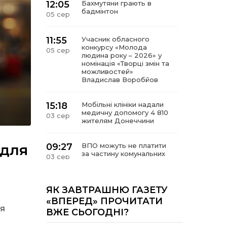
12:05
Бахмутяни грають в
бадмінтон
05 сер
11:55
Учасник обласного
конкурсу «Молода
05 сер
людина року – 2026» у
номінація «Творці змін та
можливостей»
Владислав Воробйов
15:18
Мобільні клініки надали
медичну допомогу 4 810
03 сер
жителям Донеччини
 для
09:27
ВПО можуть не платити
за частину комунальних
03 сер
послуг: про що йдеться
14:12
Досі ВПО? Юристка
ЯК ЗАВТРАШНЮ ГАЗЕТУ
розповіла, коли
н
01 сер
«ВПЕРЕД» ПРОЧИТАТИ
переселенці втрачають
ня
ВЖЕ СЬОГОДНІ?
виплати та статус
внутрішньо переміщеної