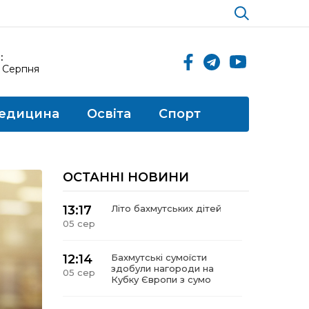
:
6 Серпня
едицина
Освіта
Спорт
ОСТАННІ НОВИНИ
13:17
Літо бахмутських дітей
05 сер
12:14
Бахмутські сумоїсти
здобули нагороди на
05 сер
Кубку Європи з сумо