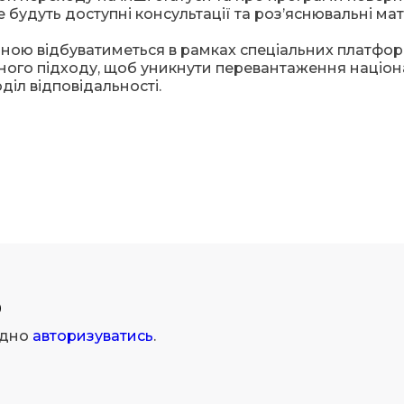
 будуть доступні консультації та роз’яснювальні мат
їною відбуватиметься в рамках спеціальних платфор
ного підходу, щоб уникнути перевантаження націо
іл відповідальності.
р
ідно
авторизуватись
.