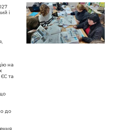
особи
027
ий і
14:04
Учасниця обласного
конкурсу «Молода
01 сер
людина року – 2026» у
номінації «Пульс життя»
Аліна Кулик
,
15:58
Літо в Жовтих Водах
31 лип
цію на
15:30
Бахмутяни відвідали
х
Музей науки
31 лип
 ЄС та
Національного
університету
«Полтавська політехніка
імені Юрія Кондратюка»
кщо
15:24
Бахмутянка Ірина
Денисенко бере участь у
но до
31 лип
конкурсі «Молода
людина року – 2026»
нення